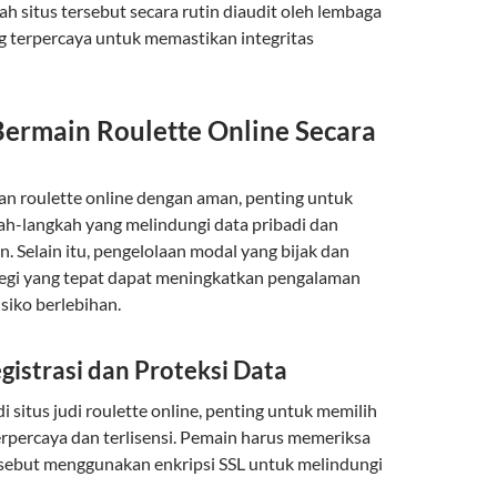
h situs tersebut secara rutin diaudit oleh lembaga
 terpercaya untuk memastikan integritas
ermain Roulette Online Secara
 roulette online dengan aman, penting untuk
ah-langkah yang melindungi data pribadi dan
 Selain itu, pengelolaan modal yang bijak dan
egi yang tepat dapat meningkatkan pengalaman
siko berlebihan.
gistrasi dan Proteksi Data
i situs judi roulette online, penting untuk memilih
erpercaya dan terlisensi. Pemain harus memeriksa
rsebut menggunakan enkripsi SSL untuk melindungi