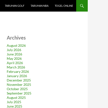
TARUHAN GOLF
TARUHAN NBA
TOGEL ONLINE
Archives
August 2026
July 2026
June 2026
May 2026
April 2026
March 2026
February 2026
January 2026
December 2025
November 2025
October 2025
September 2025
August 2025
July 2025
June 2025