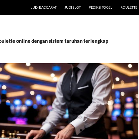
SKIP TO CONTENT
JUDI BACCARAT
JUDI SLOT
PEDIKSI TOGEL
ROULETTE
oulette online dengan sistem taruhan terlengkap