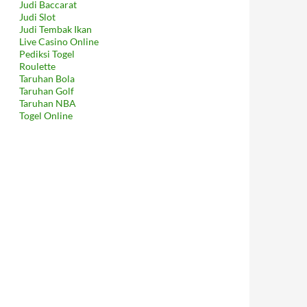
Judi Baccarat
Judi Slot
Judi Tembak Ikan
Live Casino Online
Pediksi Togel
Roulette
Taruhan Bola
Taruhan Golf
Taruhan NBA
Togel Online