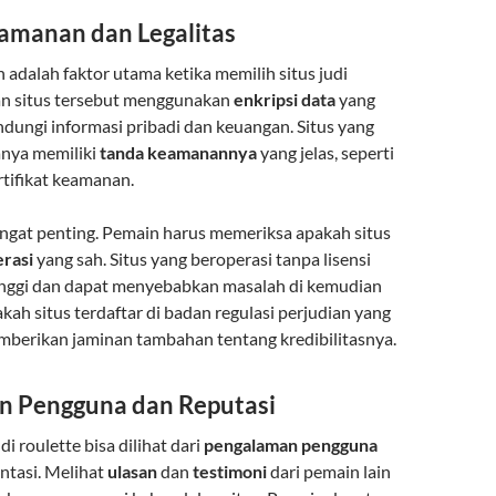
eamanan dan Legalitas
adalah faktor utama ketika memilih situs judi
kan situs tersebut menggunakan
enkripsi data
yang
ndungi informasi pribadi dan keuangan. Situs yang
anya memiliki
tanda keamanannya
yang jelas, seperti
rtifikat keamanan.
sangat penting. Pemain harus memeriksa apakah situs
erasi
yang sah. Situs yang beroperasi tanpa lisensi
tinggi dan dapat menyebabkan masalah di kemudian
akah situs terdaftar di badan regulasi perjudian yang
mberikan jaminan tambahan tentang kredibilitasnya.
n Pengguna dan Reputasi
di roulette bisa dilihat dari
pengalaman pengguna
tasi. Melihat
ulasan
dan
testimoni
dari pemain lain