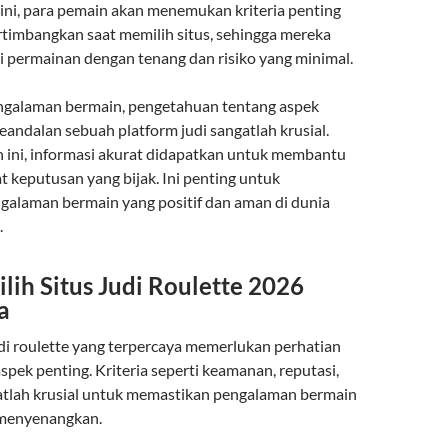
ni, para pemain akan menemukan kriteria penting
rtimbangkan saat memilih situs, sehingga mereka
 permainan dengan tenang dan risiko yang minimal.
engalaman bermain, pengetahuan tentang aspek
andalan sebuah platform judi sangatlah krusial.
 ini, informasi akurat didapatkan untuk membantu
keputusan yang bijak. Ini penting untuk
alaman bermain yang positif dan aman di dunia
.
lih Situs Judi Roulette 2026
a
udi roulette yang terpercaya memerlukan perhatian
pek penting. Kriteria seperti keamanan, reputasi,
gatlah krusial untuk memastikan pengalaman bermain
menyenangkan.