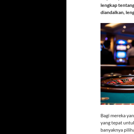
lengkap tentang
diandalkan, len
Bagi mereka yan
yang tepat untu
banyaknya piliha