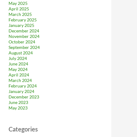
May 2025
April 2025
March 2025
February 2025
January 2025
December 2024
November 2024
October 2024
September 2024
August 2024
July 2024
June 2024
May 2024
April 2024
March 2024
February 2024
January 2024
December 2023
June 2023
May 2023
Categories