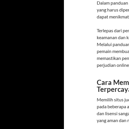
Dalam panduan i
yang harus dipe
dapat menikmati
Terlepas dari p
keamanan dan ke
Melalui panduan
pemain membuat 
memastikan peng
perjudian online
Cara Memi
Terpercay
Memilih situs j
pada beberapa as
dan lisensi san
yang aman dan 