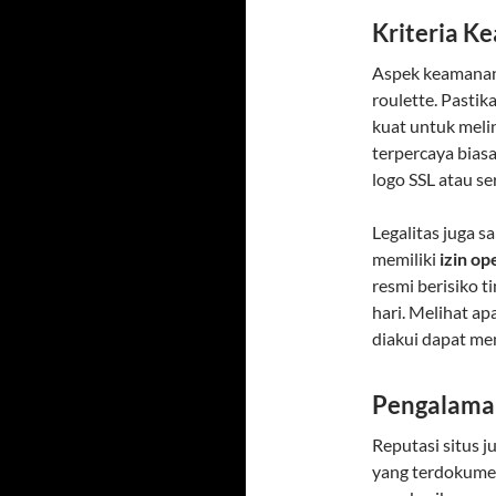
Kriteria K
Aspek keamanan 
roulette. Pasti
kuat untuk meli
terpercaya bias
logo SSL atau se
Legalitas juga 
memiliki
izin op
resmi berisiko 
hari. Melihat ap
diakui dapat me
Pengalama
Reputasi situs ju
yang terdokumen