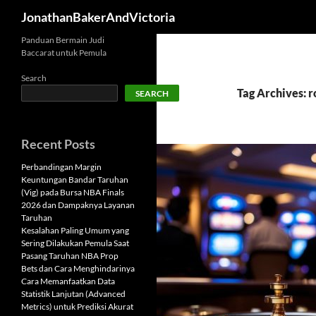
Search
JonathanBakerAndVictoria
Panduan Bermain Judi
Baccarat untuk Pemula
Search
Tag Archives: r
SEARCH
Recent Posts
Perbandingan Margin
Keuntungan Bandar Taruhan
(Vig) pada Bursa NBA Finals
2026 dan Dampaknya Layanan
Taruhan
Kesalahan Paling Umum yang
Sering Dilakukan Pemula Saat
Pasang Taruhan NBA Prop
Bets dan Cara Menghindarinya
Cara Memanfaatkan Data
Statistik Lanjutan (Advanced
Metrics) untuk Prediksi Akurat