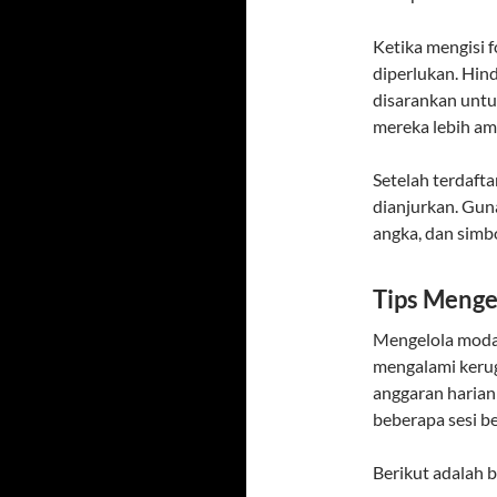
Ketika mengisi 
diperlukan. Hin
disarankan untu
mereka lebih am
Setelah terdafta
dianjurkan. Gun
angka, dan sim
Tips Menge
Mengelola moda
mengalami kerug
anggaran harian
beberapa sesi b
Berikut adalah b