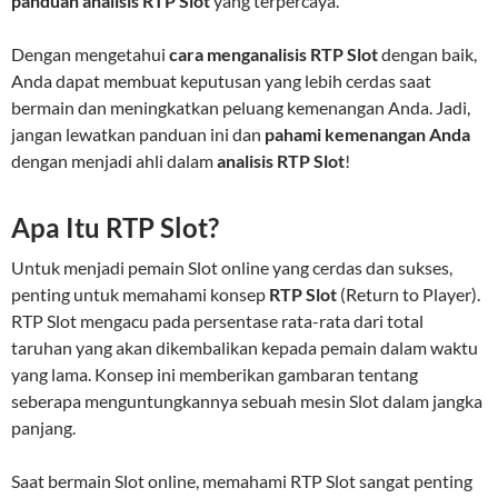
panduan analisis RTP Slot
yang terpercaya.
Dengan mengetahui
cara menganalisis RTP Slot
dengan baik,
Anda dapat membuat keputusan yang lebih cerdas saat
bermain dan meningkatkan peluang kemenangan Anda. Jadi,
jangan lewatkan panduan ini dan
pahami kemenangan Anda
dengan menjadi ahli dalam
analisis RTP Slot
!
Apa Itu RTP Slot?
Untuk menjadi pemain Slot online yang cerdas dan sukses,
penting untuk memahami konsep
RTP Slot
(Return to Player).
RTP Slot mengacu pada persentase rata-rata dari total
taruhan yang akan dikembalikan kepada pemain dalam waktu
yang lama. Konsep ini memberikan gambaran tentang
seberapa menguntungkannya sebuah mesin Slot dalam jangka
panjang.
Saat bermain Slot online, memahami RTP Slot sangat penting