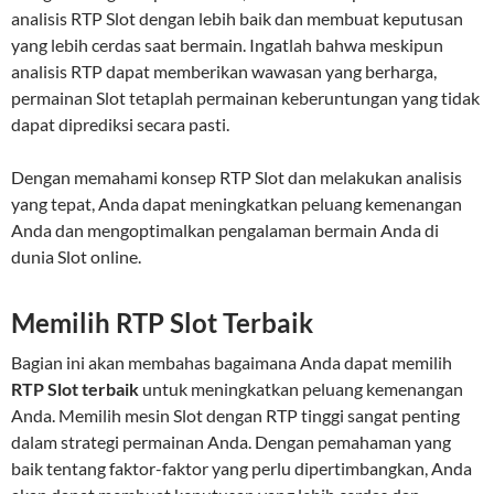
analisis RTP Slot dengan lebih baik dan membuat keputusan
yang lebih cerdas saat bermain. Ingatlah bahwa meskipun
analisis RTP dapat memberikan wawasan yang berharga,
permainan Slot tetaplah permainan keberuntungan yang tidak
dapat diprediksi secara pasti.
Dengan memahami konsep RTP Slot dan melakukan analisis
yang tepat, Anda dapat meningkatkan peluang kemenangan
Anda dan mengoptimalkan pengalaman bermain Anda di
dunia Slot online.
Memilih RTP Slot Terbaik
Bagian ini akan membahas bagaimana Anda dapat memilih
RTP Slot terbaik
untuk meningkatkan peluang kemenangan
Anda. Memilih mesin Slot dengan RTP tinggi sangat penting
dalam strategi permainan Anda. Dengan pemahaman yang
baik tentang faktor-faktor yang perlu dipertimbangkan, Anda