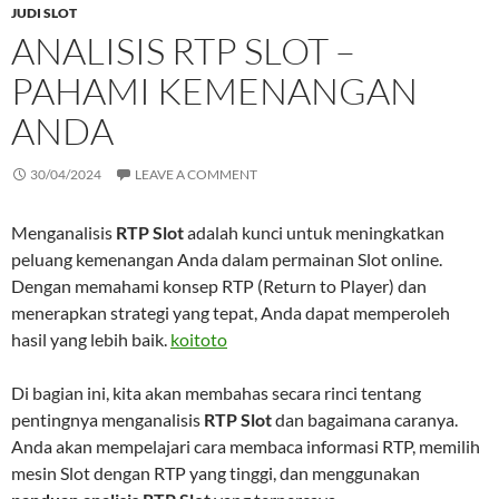
JUDI SLOT
ANALISIS RTP SLOT –
PAHAMI KEMENANGAN
ANDA
30/04/2024
LEAVE A COMMENT
Menganalisis
RTP Slot
adalah kunci untuk meningkatkan
peluang kemenangan Anda dalam permainan Slot online.
Dengan memahami konsep RTP (Return to Player) dan
menerapkan strategi yang tepat, Anda dapat memperoleh
hasil yang lebih baik.
koitoto
Di bagian ini, kita akan membahas secara rinci tentang
pentingnya menganalisis
RTP Slot
dan bagaimana caranya.
Anda akan mempelajari cara membaca informasi RTP, memilih
mesin Slot dengan RTP yang tinggi, dan menggunakan