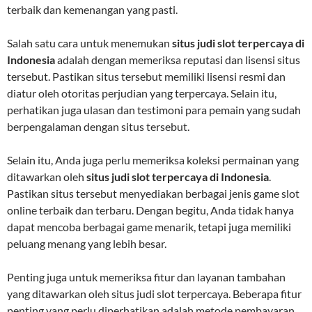
terbaik dan kemenangan yang pasti.
Salah satu cara untuk menemukan
situs judi slot terpercaya di
Indonesia
adalah dengan memeriksa reputasi dan lisensi situs
tersebut. Pastikan situs tersebut memiliki lisensi resmi dan
diatur oleh otoritas perjudian yang terpercaya. Selain itu,
perhatikan juga ulasan dan testimoni para pemain yang sudah
berpengalaman dengan situs tersebut.
Selain itu, Anda juga perlu memeriksa koleksi permainan yang
ditawarkan oleh
situs judi slot terpercaya di Indonesia
.
Pastikan situs tersebut menyediakan berbagai jenis game slot
online terbaik dan terbaru. Dengan begitu, Anda tidak hanya
dapat mencoba berbagai game menarik, tetapi juga memiliki
peluang menang yang lebih besar.
Penting juga untuk memeriksa fitur dan layanan tambahan
yang ditawarkan oleh situs judi slot terpercaya. Beberapa fitur
penting yang perlu diperhatikan adalah metode pembayaran