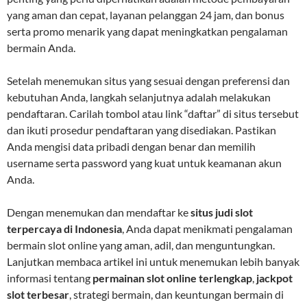
yang aman dan cepat, layanan pelanggan 24 jam, dan bonus
serta promo menarik yang dapat meningkatkan pengalaman
bermain Anda.
Setelah menemukan situs yang sesuai dengan preferensi dan
kebutuhan Anda, langkah selanjutnya adalah melakukan
pendaftaran. Carilah tombol atau link “daftar” di situs tersebut
dan ikuti prosedur pendaftaran yang disediakan. Pastikan
Anda mengisi data pribadi dengan benar dan memilih
username serta password yang kuat untuk keamanan akun
Anda.
Dengan menemukan dan mendaftar ke
situs judi slot
terpercaya di Indonesia
, Anda dapat menikmati pengalaman
bermain slot online yang aman, adil, dan menguntungkan.
Lanjutkan membaca artikel ini untuk menemukan lebih banyak
informasi tentang
permainan slot online terlengkap
,
jackpot
slot terbesar
, strategi bermain, dan keuntungan bermain di