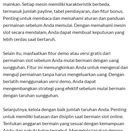
mainkan. Setiap mesin memiliki karakteristik berbeda,
termasuk jumlah payline, tabel pembayaran, dan fitur bonus.
Penting untuk membaca dan memahami aturan dan panduan
permainan sebelum Anda memulai. Dengan memahami mesin
slot secara mendalam, Anda dapat membuat keputusan yang
lebih cerdas saat bertaruh.
Selain itu, manfaatkan fitur demo atau versi gratis dari
permainan slot sebelum Anda mulai bermain dengan uang
sungguhan. Fitur ini memungkinkan Anda untuk mengenal dan
menguji permainan tanpa harus mengeluarkan uang. Dengan
berlatih menggunakan versi demo, Anda dapat
mengembangkan strategi yang efektif sebelum mulai bermain
dengan taruhan sungguhan.
Selanjutnya, kelola dengan baik jumlah taruhan Anda. Penting
untuk memiliki batasan dan disiplin saat bermain slot online.
Tentukan anggaran bermain yang sesuai dengan kemampuan
Anda, dan patuhi batas tersebut. Mengelola taruhan dengan