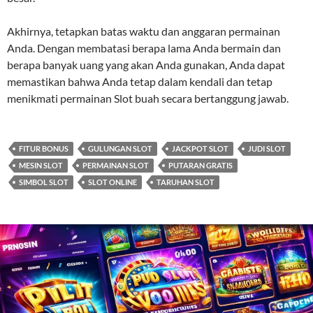
Akhirnya, tetapkan batas waktu dan anggaran permainan
Anda. Dengan membatasi berapa lama Anda bermain dan
berapa banyak uang yang akan Anda gunakan, Anda dapat
memastikan bahwa Anda tetap dalam kendali dan tetap
menikmati permainan Slot buah secara bertanggung jawab.
FITUR BONUS
GULUNGAN SLOT
JACKPOT SLOT
JUDI SLOT
MESIN SLOT
PERMAINAN SLOT
PUTARAN GRATIS
SIMBOL SLOT
SLOT ONLINE
TARUHAN SLOT