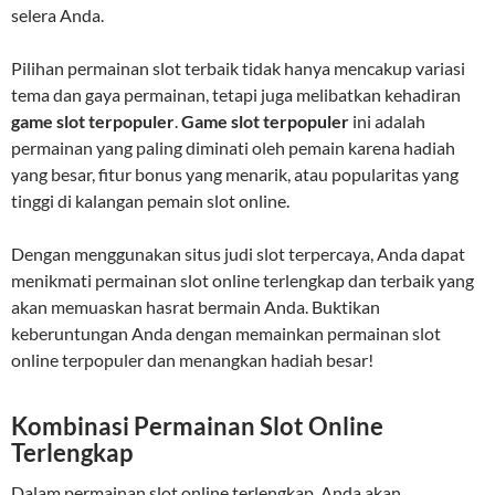
selera Anda.
Pilihan permainan slot terbaik tidak hanya mencakup variasi
tema dan gaya permainan, tetapi juga melibatkan kehadiran
game slot terpopuler
.
Game slot terpopuler
ini adalah
permainan yang paling diminati oleh pemain karena hadiah
yang besar, fitur bonus yang menarik, atau popularitas yang
tinggi di kalangan pemain slot online.
Dengan menggunakan situs judi slot terpercaya, Anda dapat
menikmati permainan slot online terlengkap dan terbaik yang
akan memuaskan hasrat bermain Anda. Buktikan
keberuntungan Anda dengan memainkan permainan slot
online terpopuler dan menangkan hadiah besar!
Kombinasi Permainan Slot Online
Terlengkap
Dalam permainan slot online terlengkap, Anda akan