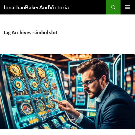
Search
JonathanBakerAndVictoria
SKIP
PRIMAR
TO
MENU
CONTENT
Tag Archives: simbol slot