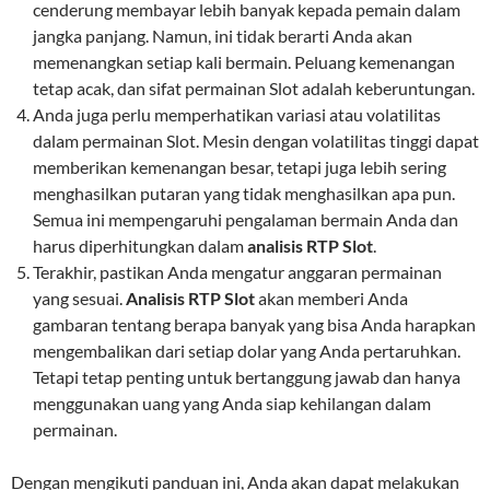
cenderung membayar lebih banyak kepada pemain dalam
jangka panjang. Namun, ini tidak berarti Anda akan
memenangkan setiap kali bermain. Peluang kemenangan
tetap acak, dan sifat permainan Slot adalah keberuntungan.
Anda juga perlu memperhatikan variasi atau volatilitas
dalam permainan Slot. Mesin dengan volatilitas tinggi dapat
memberikan kemenangan besar, tetapi juga lebih sering
menghasilkan putaran yang tidak menghasilkan apa pun.
Semua ini mempengaruhi pengalaman bermain Anda dan
harus diperhitungkan dalam
analisis RTP Slot
.
Terakhir, pastikan Anda mengatur anggaran permainan
yang sesuai.
Analisis RTP Slot
akan memberi Anda
gambaran tentang berapa banyak yang bisa Anda harapkan
mengembalikan dari setiap dolar yang Anda pertaruhkan.
Tetapi tetap penting untuk bertanggung jawab dan hanya
menggunakan uang yang Anda siap kehilangan dalam
permainan.
Dengan mengikuti panduan ini, Anda akan dapat melakukan