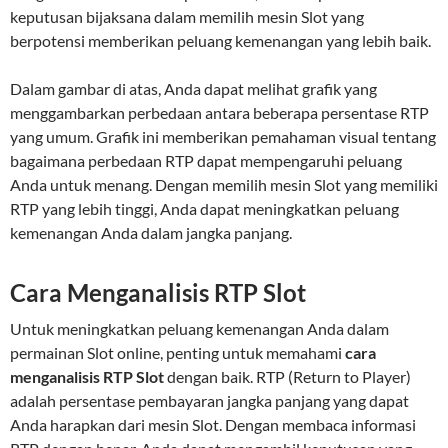
keputusan bijaksana dalam memilih mesin Slot yang
berpotensi memberikan peluang kemenangan yang lebih baik.
Dalam gambar di atas, Anda dapat melihat grafik yang
menggambarkan perbedaan antara beberapa persentase RTP
yang umum. Grafik ini memberikan pemahaman visual tentang
bagaimana perbedaan RTP dapat mempengaruhi peluang
Anda untuk menang. Dengan memilih mesin Slot yang memiliki
RTP yang lebih tinggi, Anda dapat meningkatkan peluang
kemenangan Anda dalam jangka panjang.
Cara Menganalisis RTP Slot
Untuk meningkatkan peluang kemenangan Anda dalam
permainan Slot online, penting untuk memahami
cara
menganalisis RTP Slot
dengan baik. RTP (Return to Player)
adalah persentase pembayaran jangka panjang yang dapat
Anda harapkan dari mesin Slot. Dengan membaca informasi