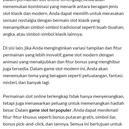
menemukan kombinasi yang menarik antara beragam jenis
slot klasik dan modern. Anda dapat memilih untuk merasakan
sensasi nostalgia dengan bermain slot klasik yang
menampilkan simbol-simbol tradisional seperti buah-buahan,
angka, atau simbol-simbol klasik lainnya.
Di sisi lain, jika Anda menginginkan variasi tampilan dan fitur
permainan yang lebih inovatif, game slot modern dengan
animasi yang menakjubkan dan fitur bonus yang menghibur
juga tersedia. Dalam game slot modern ini, Anda akan
menemukan tema yang beragam seperti petualangan, fantasi,
misteri, dan banyak lagi.
Permainan slot online terlengkap tidak hanya menyenangkan,
tetapi juga menawarkan peluang untuk memenangkan hadiah
besar. Dalam
game slot terpopuler
, Anda dapat menikmati
fitur-fitur khusus seperti bonus putaran gratis, simbol liar,
bonus pick-and-click, dan lainnya. Semua ini bertujuan untuk