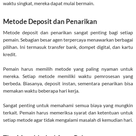
waktu singkat, mereka dapat mulai bermain.
Metode Deposit dan Penarikan
Metode deposit dan penarikan sangat penting bagi setiap
pemain. Sebagian besar agen terpercaya menawarkan berbagai
pilihan. Ini termasuk transfer bank, dompet digital, dan kartu
kredit.
Pemain harus memilih metode yang paling nyaman untuk
mereka. Setiap metode memiliki waktu pemrosesan yang
berbeda. Biasanya, deposit instan, sementara penarikan bisa
memakan waktu beberapa hari kerja.
Sangat penting untuk memahami semua biaya yang mungkin
terkait. Pemain harus memeriksa syarat dan ketentuan untuk
setiap metode agar tidak mengalami masalah di kemudian hari.