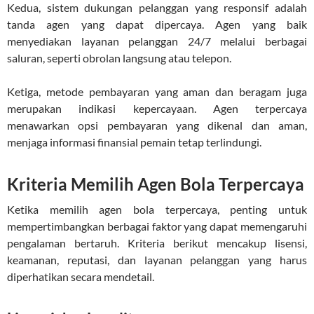
Kedua, sistem dukungan pelanggan yang responsif adalah
tanda agen yang dapat dipercaya. Agen yang baik
menyediakan layanan pelanggan 24/7 melalui berbagai
saluran, seperti obrolan langsung atau telepon.
Ketiga, metode pembayaran yang aman dan beragam juga
merupakan indikasi kepercayaan. Agen terpercaya
menawarkan opsi pembayaran yang dikenal dan aman,
menjaga informasi finansial pemain tetap terlindungi.
Kriteria Memilih Agen Bola Terpercaya
Ketika memilih agen bola terpercaya, penting untuk
mempertimbangkan berbagai faktor yang dapat memengaruhi
pengalaman bertaruh. Kriteria berikut mencakup lisensi,
keamanan, reputasi, dan layanan pelanggan yang harus
diperhatikan secara mendetail.