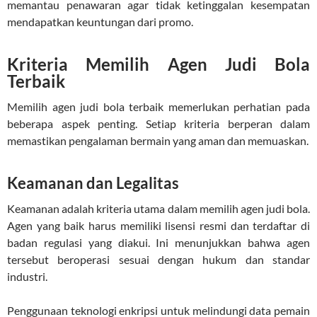
memantau penawaran agar tidak ketinggalan kesempatan
mendapatkan keuntungan dari promo.
Kriteria Memilih Agen Judi Bola
Terbaik
Memilih agen judi bola terbaik memerlukan perhatian pada
beberapa aspek penting. Setiap kriteria berperan dalam
memastikan pengalaman bermain yang aman dan memuaskan.
Keamanan dan Legalitas
Keamanan adalah kriteria utama dalam memilih agen judi bola.
Agen yang baik harus memiliki lisensi resmi dan terdaftar di
badan regulasi yang diakui. Ini menunjukkan bahwa agen
tersebut beroperasi sesuai dengan hukum dan standar
industri.
Penggunaan teknologi enkripsi untuk melindungi data pemain