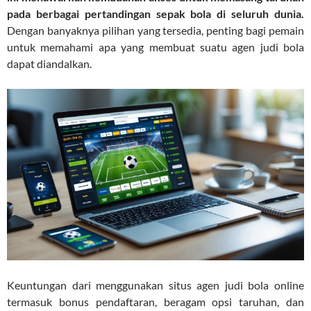
pada berbagai pertandingan sepak bola di seluruh dunia.
Dengan banyaknya pilihan yang tersedia, penting bagi pemain
untuk memahami apa yang membuat suatu agen judi bola
dapat diandalkan.
Keuntungan dari menggunakan situs agen judi bola online
termasuk bonus pendaftaran, beragam opsi taruhan, dan