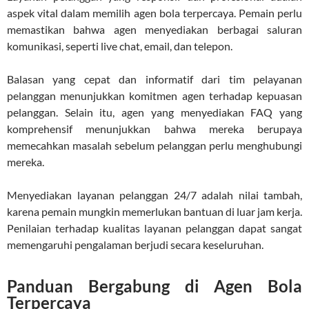
aspek vital dalam memilih agen bola terpercaya. Pemain perlu
memastikan bahwa agen menyediakan berbagai saluran
komunikasi, seperti live chat, email, dan telepon.
Balasan yang cepat dan informatif dari tim pelayanan
pelanggan menunjukkan komitmen agen terhadap kepuasan
pelanggan. Selain itu, agen yang menyediakan FAQ yang
komprehensif menunjukkan bahwa mereka berupaya
memecahkan masalah sebelum pelanggan perlu menghubungi
mereka.
Menyediakan layanan pelanggan 24/7 adalah nilai tambah,
karena pemain mungkin memerlukan bantuan di luar jam kerja.
Penilaian terhadap kualitas layanan pelanggan dapat sangat
memengaruhi pengalaman berjudi secara keseluruhan.
Panduan Bergabung di Agen Bola
Terpercaya