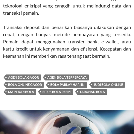
teknologi enkripsi yang canggih untuk melindungi data dan
transaksi pemain.
Transaksi deposit dan penarikan biasanya dilakukan dengan
cepat, dengan banyak metode pembayaran yang tersedia.
Pemain dapat menggunakan transfer bank, e-wallet, atau
kartu kredit untuk kenyamanan dan efisiensi. Kecepatan dan
keamanan ini memberikan rasa tenang saat bermain.
AGEN BOLA GACOR
AGEN BOLA TERPERCAYA
BOLA ONLINE GACOR
BOLA PARLAY HARI INI
JUDI BOLA ONLINE
MAIN JUDI BOLA
SITUS BOLA RESMI
TARUHAN BOLA