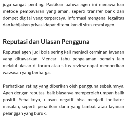
juga sangat penting. Pastikan bahwa agen ini menawarkan
metode pembayaran yang aman, seperti transfer bank dan
dompet digital yang terpercaya. Informasi mengenai legalitas
dan kebijakan privasi dapat ditemukan di situs resmi agen.
Reputasi dan Ulasan Pengguna
Reputasi agen judi bola sering kali menjadi cerminan layanan
yang ditawarkan. Mencari tahu pengalaman pemain lain
melalui ulasan di forum atau situs review dapat memberikan
wawasan yang berharga.
Perhatikan rating yang diberikan oleh pengguna sebelumnya.
Agen dengan reputasi baik biasanya memperoleh umpan balik
positif. Sebaliknya, ulasan negatif bisa menjadi indikator
masalah, seperti penarikan dana yang lambat atau layanan
pelanggan yang buruk.