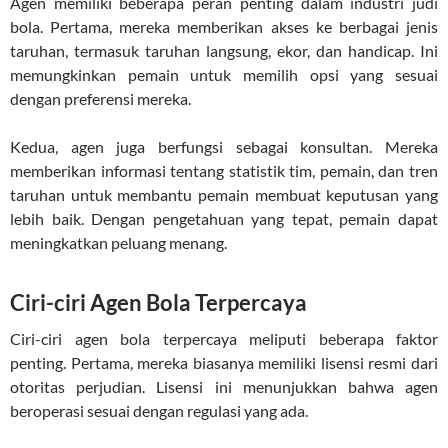
Agen memiliki beberapa peran penting dalam industri judi
bola. Pertama, mereka memberikan akses ke berbagai jenis
taruhan, termasuk taruhan langsung, ekor, dan handicap. Ini
memungkinkan pemain untuk memilih opsi yang sesuai
dengan preferensi mereka.
Kedua, agen juga berfungsi sebagai konsultan. Mereka
memberikan informasi tentang statistik tim, pemain, dan tren
taruhan untuk membantu pemain membuat keputusan yang
lebih baik. Dengan pengetahuan yang tepat, pemain dapat
meningkatkan peluang menang.
Ciri-ciri Agen Bola Terpercaya
Ciri-ciri agen bola terpercaya meliputi beberapa faktor
penting. Pertama, mereka biasanya memiliki lisensi resmi dari
otoritas perjudian. Lisensi ini menunjukkan bahwa agen
beroperasi sesuai dengan regulasi yang ada.