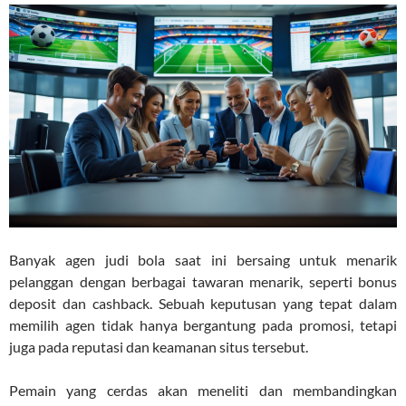
Banyak agen judi bola saat ini bersaing untuk menarik
pelanggan dengan berbagai tawaran menarik, seperti bonus
deposit dan cashback. Sebuah keputusan yang tepat dalam
memilih agen tidak hanya bergantung pada promosi, tetapi
juga pada reputasi dan keamanan situs tersebut.
Pemain yang cerdas akan meneliti dan membandingkan