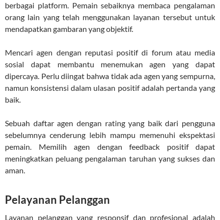
berbagai platform. Pemain sebaiknya membaca pengalaman
orang lain yang telah menggunakan layanan tersebut untuk
mendapatkan gambaran yang objektif.
Mencari agen dengan reputasi positif di forum atau media
sosial dapat membantu menemukan agen yang dapat
dipercaya. Perlu diingat bahwa tidak ada agen yang sempurna,
namun konsistensi dalam ulasan positif adalah pertanda yang
baik.
Sebuah daftar agen dengan rating yang baik dari pengguna
sebelumnya cenderung lebih mampu memenuhi ekspektasi
pemain. Memilih agen dengan feedback positif dapat
meningkatkan peluang pengalaman taruhan yang sukses dan
aman.
Pelayanan Pelanggan
Layanan pelanggan yang responsif dan profesional adalah