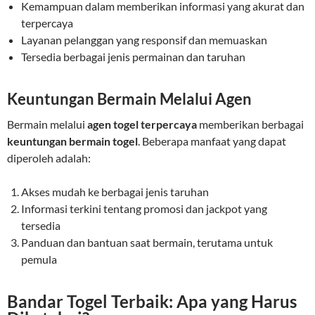
Kemampuan dalam memberikan informasi yang akurat dan
terpercaya
Layanan pelanggan yang responsif dan memuaskan
Tersedia berbagai jenis permainan dan taruhan
Keuntungan Bermain Melalui Agen
Bermain melalui
agen togel terpercaya
memberikan berbagai
keuntungan bermain togel
. Beberapa manfaat yang dapat
diperoleh adalah:
Akses mudah ke berbagai jenis taruhan
Informasi terkini tentang promosi dan jackpot yang
tersedia
Panduan dan bantuan saat bermain, terutama untuk
pemula
Bandar Togel Terbaik: Apa yang Harus