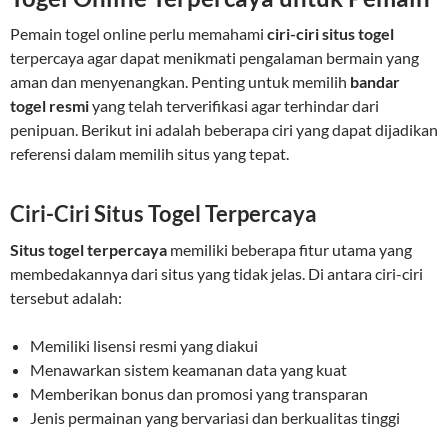
Pemain togel online perlu memahami
ciri-ciri situs togel
terpercaya agar dapat menikmati pengalaman bermain yang
aman dan menyenangkan. Penting untuk memilih
bandar
togel resmi
yang telah terverifikasi agar terhindar dari
penipuan. Berikut ini adalah beberapa ciri yang dapat dijadikan
referensi dalam memilih situs yang tepat.
Ciri-Ciri Situs Togel Terpercaya
Situs togel terpercaya
memiliki beberapa fitur utama yang
membedakannya dari situs yang tidak jelas. Di antara ciri-ciri
tersebut adalah:
Memiliki lisensi resmi yang diakui
Menawarkan sistem keamanan data yang kuat
Memberikan bonus dan promosi yang transparan
Jenis permainan yang bervariasi dan berkualitas tinggi