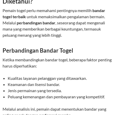
Diketahui?
Pemain togel perlu memahami pentingnya memilih
bandar
togel terbaik
untuk memaksimalkan pengalaman bermain.
Melalui
perbandingan bandar
, seseorang dapat mengenali
mana yang memberikan berbagai keuntungan, termasuk
peluang menang yang lebih tinggi.
Perbandingan Bandar Togel
Ketika membandingkan bandar togel, beberapa faktor penting
harus diperhatikan:
Kualitas layanan pelanggan yang ditawarkan.
Keamanan dan lisensi bandar.
Jenis permainan yang tersedia.
Peluang kemenangan dan pembayaran yang kompetitif.
Melalui analisis ini, pemain dapat menentukan bandar yang