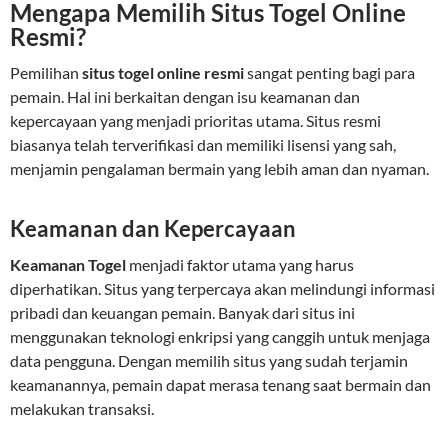
Mengapa Memilih Situs Togel Online
Resmi?
Pemilihan
situs togel online resmi
sangat penting bagi para
pemain. Hal ini berkaitan dengan isu keamanan dan
kepercayaan yang menjadi prioritas utama. Situs resmi
biasanya telah terverifikasi dan memiliki lisensi yang sah,
menjamin pengalaman bermain yang lebih aman dan nyaman.
Keamanan dan Kepercayaan
Keamanan Togel
menjadi faktor utama yang harus
diperhatikan. Situs yang terpercaya akan melindungi informasi
pribadi dan keuangan pemain. Banyak dari situs ini
menggunakan teknologi enkripsi yang canggih untuk menjaga
data pengguna. Dengan memilih situs yang sudah terjamin
keamanannya, pemain dapat merasa tenang saat bermain dan
melakukan transaksi.