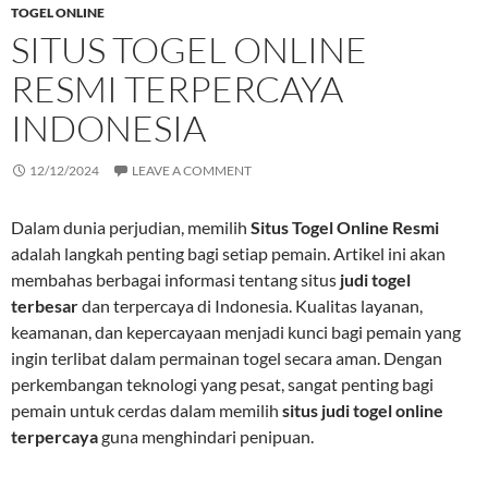
TOGEL ONLINE
SITUS TOGEL ONLINE
RESMI TERPERCAYA
INDONESIA
12/12/2024
LEAVE A COMMENT
Dalam dunia perjudian, memilih
Situs Togel Online Resmi
adalah langkah penting bagi setiap pemain. Artikel ini akan
membahas berbagai informasi tentang situs
judi togel
terbesar
dan terpercaya di Indonesia. Kualitas layanan,
keamanan, dan kepercayaan menjadi kunci bagi pemain yang
ingin terlibat dalam permainan togel secara aman. Dengan
perkembangan teknologi yang pesat, sangat penting bagi
pemain untuk cerdas dalam memilih
situs judi togel online
terpercaya
guna menghindari penipuan.