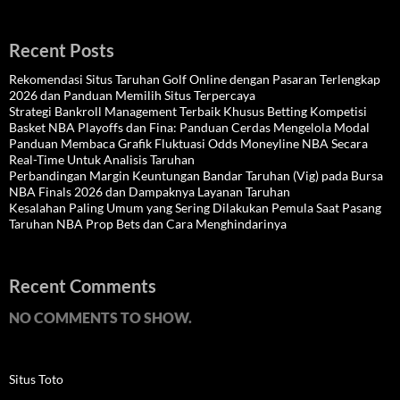
Recent Posts
Rekomendasi Situs Taruhan Golf Online dengan Pasaran Terlengkap
2026 dan Panduan Memilih Situs Terpercaya
Strategi Bankroll Management Terbaik Khusus Betting Kompetisi
Basket NBA Playoffs dan Fina: Panduan Cerdas Mengelola Modal
Panduan Membaca Grafik Fluktuasi Odds Moneyline NBA Secara
Real-Time Untuk Analisis Taruhan
Perbandingan Margin Keuntungan Bandar Taruhan (Vig) pada Bursa
NBA Finals 2026 dan Dampaknya Layanan Taruhan
Kesalahan Paling Umum yang Sering Dilakukan Pemula Saat Pasang
Taruhan NBA Prop Bets dan Cara Menghindarinya
Recent Comments
NO COMMENTS TO SHOW.
Situs Toto