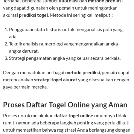
Terdapat beberapa sumber informasi dan
metode prediksi
yang dapat digunakan oleh pemain untuk meningkatkan
akurasi
prediksi togel
. Metode ini sering kali meliputi:
Penggunaan data historis untuk menganalisis pola yang
ada.
Teknik analisis numerologi yang mengandalkan angka-
angka darurat.
Strategi pengamatan angka yang keluar secara berkala.
Dengan memadukan berbagai
metode prediksi
, pemain dapat
merencanakan
strategi togel akurat
yang disesuaikan dengan
gaya bermain mereka.
Proses Daftar Togel Online yang Aman
Proses untuk melakukan
daftar togel online
umumnya tidak
rumit, namun ada beberapa langkah penting yang perlu diikuti
untuk memastikan bahwa registrasi Anda berlangsung dengan