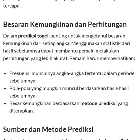
tercapai.
Besaran Kemungkinan dan Perhitungan
Dalam
prediksi togel
, penting untuk mengetahui besaran
kemungkinan dari setiap angka. Menggunakan statistik dari
hasil sebelumnya dapat membantu pemain melakukan
perhitungan yang lebih akurat. Pemain harus memperhatikan:
Frekuensi munculnya angka-angka tertentu dalam periode
sebelumnya.
Pola-pola yang mungkin muncul berdasarkan hasil-hasil
sebelumnya.
Besar kemungkinan berdasarkan
metode prediksi
yang
diterapkan.
Sumber dan Metode Prediksi