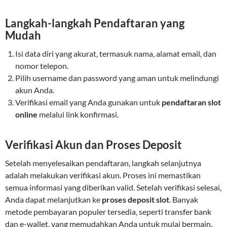
Langkah-langkah Pendaftaran yang
Mudah
Isi data diri yang akurat, termasuk nama, alamat email, dan
nomor telepon.
Pilih username dan password yang aman untuk melindungi
akun Anda.
Verifikasi email yang Anda gunakan untuk
pendaftaran slot
online
melalui link konfirmasi.
Verifikasi Akun dan Proses Deposit
Setelah menyelesaikan pendaftaran, langkah selanjutnya
adalah melakukan verifikasi akun. Proses ini memastikan
semua informasi yang diberikan valid. Setelah verifikasi selesai,
Anda dapat melanjutkan ke
proses deposit slot
. Banyak
metode pembayaran populer tersedia, seperti transfer bank
dan e-wallet, yang memudahkan Anda untuk mulai bermain.