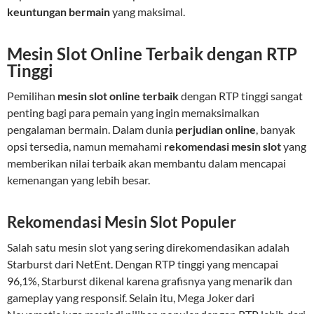
keuntungan bermain
yang maksimal.
Mesin Slot Online Terbaik dengan RTP
Tinggi
Pemilihan
mesin slot online terbaik
dengan RTP tinggi sangat
penting bagi para pemain yang ingin memaksimalkan
pengalaman bermain. Dalam dunia
perjudian online
, banyak
opsi tersedia, namun memahami
rekomendasi mesin slot
yang
memberikan nilai terbaik akan membantu dalam mencapai
kemenangan yang lebih besar.
Rekomendasi Mesin Slot Populer
Salah satu mesin slot yang sering direkomendasikan adalah
Starburst dari NetEnt. Dengan RTP tinggi yang mencapai
96,1%, Starburst dikenal karena grafisnya yang menarik dan
gameplay yang responsif. Selain itu, Mega Joker dari