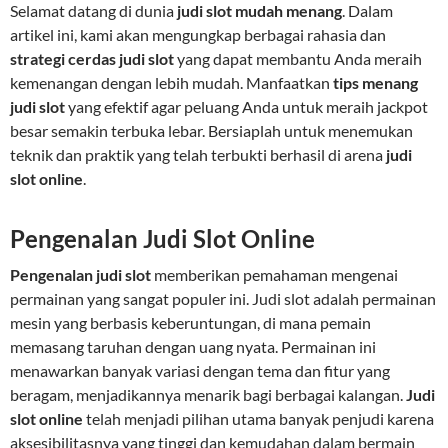
Selamat datang di dunia
judi slot mudah menang
. Dalam
artikel ini, kami akan mengungkap berbagai rahasia dan
strategi cerdas judi slot
yang dapat membantu Anda meraih
kemenangan dengan lebih mudah. Manfaatkan
tips menang
judi slot
yang efektif agar peluang Anda untuk meraih jackpot
besar semakin terbuka lebar. Bersiaplah untuk menemukan
teknik dan praktik yang telah terbukti berhasil di arena
judi
slot online
.
Pengenalan Judi Slot Online
Pengenalan judi slot
memberikan pemahaman mengenai
permainan yang sangat populer ini. Judi slot adalah permainan
mesin yang berbasis keberuntungan, di mana pemain
memasang taruhan dengan uang nyata. Permainan ini
menawarkan banyak variasi dengan tema dan fitur yang
beragam, menjadikannya menarik bagi berbagai kalangan.
Judi
slot online
telah menjadi pilihan utama banyak penjudi karena
aksesibilitasnya yang tinggi dan kemudahan dalam bermain