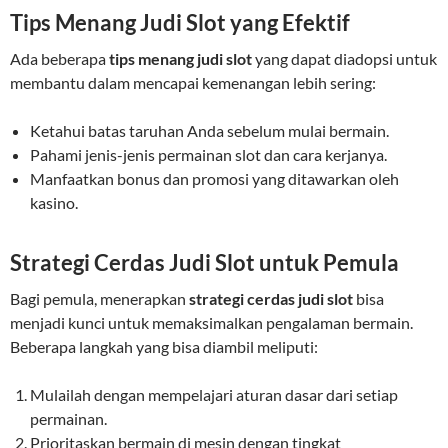
Tips Menang Judi Slot yang Efektif
Ada beberapa
tips menang judi slot
yang dapat diadopsi untuk
membantu dalam mencapai kemenangan lebih sering:
Ketahui batas taruhan Anda sebelum mulai bermain.
Pahami jenis-jenis permainan slot dan cara kerjanya.
Manfaatkan bonus dan promosi yang ditawarkan oleh
kasino.
Strategi Cerdas Judi Slot untuk Pemula
Bagi pemula, menerapkan
strategi cerdas judi slot
bisa
menjadi kunci untuk memaksimalkan pengalaman bermain.
Beberapa langkah yang bisa diambil meliputi:
Mulailah dengan mempelajari aturan dasar dari setiap
permainan.
Prioritaskan bermain di mesin dengan tingkat