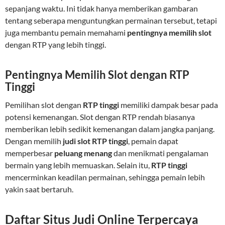
sepanjang waktu. Ini tidak hanya memberikan gambaran
tentang seberapa menguntungkan permainan tersebut, tetapi
juga membantu pemain memahami
pentingnya memilih slot
dengan RTP yang lebih tinggi.
Pentingnya Memilih Slot dengan RTP
Tinggi
Pemilihan slot dengan
RTP tinggi
memiliki dampak besar pada
potensi kemenangan. Slot dengan RTP rendah biasanya
memberikan lebih sedikit kemenangan dalam jangka panjang.
Dengan memilih
judi slot RTP tinggi
, pemain dapat
memperbesar
peluang menang
dan menikmati pengalaman
bermain yang lebih memuaskan. Selain itu,
RTP tinggi
mencerminkan keadilan permainan, sehingga pemain lebih
yakin saat bertaruh.
Daftar Situs Judi Online Terpercaya