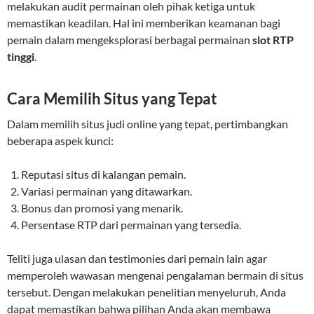
melakukan audit permainan oleh pihak ketiga untuk
memastikan keadilan. Hal ini memberikan keamanan bagi
pemain dalam mengeksplorasi berbagai permainan
slot RTP
tinggi
.
Cara Memilih Situs yang Tepat
Dalam memilih situs judi online yang tepat, pertimbangkan
beberapa aspek kunci:
Reputasi situs di kalangan pemain.
Variasi permainan yang ditawarkan.
Bonus dan promosi yang menarik.
Persentase RTP dari permainan yang tersedia.
Teliti juga ulasan dan testimonies dari pemain lain agar
memperoleh wawasan mengenai pengalaman bermain di situs
tersebut. Dengan melakukan penelitian menyeluruh, Anda
dapat memastikan bahwa pilihan Anda akan membawa