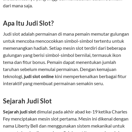
dari mana saja.
Apa Itu Judi Slot?
Judi slot adalah permainan di mana pemain memutar gulungan
untuk mencoba mencocokkan simbol-simbol tertentu untuk
memenangkan hadiah. Setiap mesin slot terdiri dari beberapa
gulungan yang berisi simbol-simbol bernilai, termasuk ikon
tema dan fitur bonus. Pemain dapat menentukan jumlah
taruhan sebelum memulai permainan. Dengan kemajuan
teknologi,
judi slot online
kini memperkenalkan berbagai fitur
interaktif yang membuat permainan semakin seru.
Sejarah Judi Slot
Sejarah judi slot
dimulai pada akhir abad ke-19 ketika Charles
Fey menciptakan mesin slot pertama. Mesin ini dikenal dengan
nama Liberty Bell dan menggunakan sistem mekanikal untuk