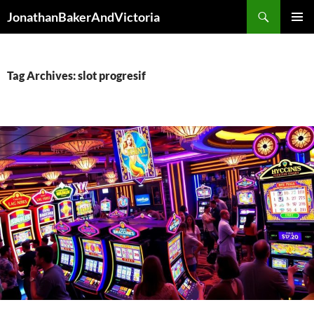
Search
JonathanBakerAndVictoria
SKIP
PRIMAR
TO
MENU
CONTENT
Tag Archives: slot progresif