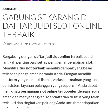
JUDI SLOT
GABUNG SEKARANG DI
DAFTAR JUDI SLOT ONLINE
TERBAIK
10/10/2024
LEAVE A COMMENT
Bergabung dengan
daftar judi slot online
terbaik adalah
langkah penting bagi setiap penggemar permainan slot.
Memilih
situs slot terbaik
memiliki dampak yang besar
terhadap pengalaman bermain Anda. Dengan memilih
platform yang memiliki lisensi, variasi permainan yang luas,
dan sistem layanan pelanggan yang responsif, Anda dapat
menikmati
permainan slot online terpopuler
dengan lebih
aman dan menyenangkan. Mendaftarlah di situs yang telah
terbukti dan tingkatkan peluang Anda untuk mendapatkan