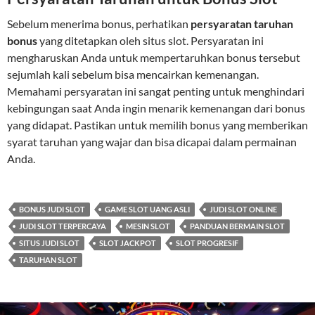
Sebelum menerima bonus, perhatikan
persyaratan taruhan
bonus
yang ditetapkan oleh situs slot. Persyaratan ini
mengharuskan Anda untuk mempertaruhkan bonus tersebut
sejumlah kali sebelum bisa mencairkan kemenangan.
Memahami persyaratan ini sangat penting untuk menghindari
kebingungan saat Anda ingin menarik kemenangan dari bonus
yang didapat. Pastikan untuk memilih bonus yang memberikan
syarat taruhan yang wajar dan bisa dicapai dalam permainan
Anda.
BONUS JUDI SLOT
GAME SLOT UANG ASLI
JUDI SLOT ONLINE
JUDI SLOT TERPERCAYA
MESIN SLOT
PANDUAN BERMAIN SLOT
SITUS JUDI SLOT
SLOT JACKPOT
SLOT PROGRESIF
TARUHAN SLOT