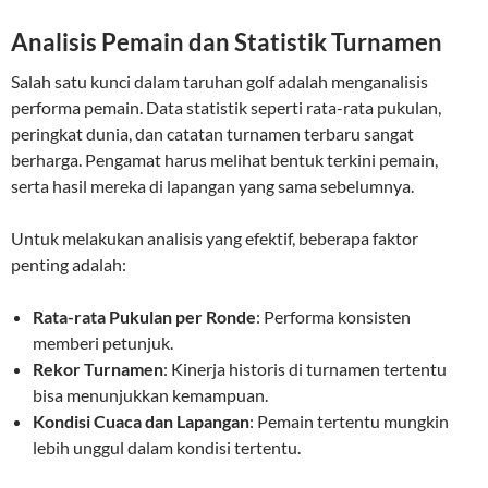
Analisis Pemain dan Statistik Turnamen
Salah satu kunci dalam taruhan golf adalah menganalisis
performa pemain. Data statistik seperti rata-rata pukulan,
peringkat dunia, dan catatan turnamen terbaru sangat
berharga. Pengamat harus melihat bentuk terkini pemain,
serta hasil mereka di lapangan yang sama sebelumnya.
Untuk melakukan analisis yang efektif, beberapa faktor
penting adalah:
Rata-rata Pukulan per Ronde
: Performa konsisten
memberi petunjuk.
Rekor Turnamen
: Kinerja historis di turnamen tertentu
bisa menunjukkan kemampuan.
Kondisi Cuaca dan Lapangan
: Pemain tertentu mungkin
lebih unggul dalam kondisi tertentu.