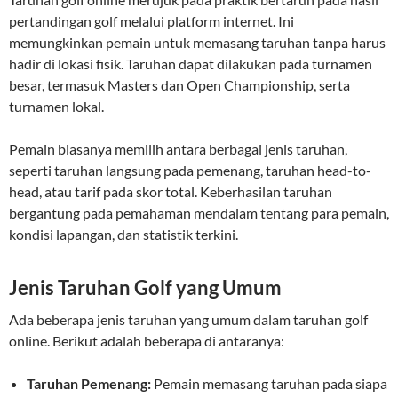
pertandingan golf melalui platform internet. Ini
memungkinkan pemain untuk memasang taruhan tanpa harus
hadir di lokasi fisik. Taruhan dapat dilakukan pada turnamen
besar, termasuk Masters dan Open Championship, serta
turnamen lokal.
Pemain biasanya memilih antara berbagai jenis taruhan,
seperti taruhan langsung pada pemenang, taruhan head-to-
head, atau tarif pada skor total. Keberhasilan taruhan
bergantung pada pemahaman mendalam tentang para pemain,
kondisi lapangan, dan statistik terkini.
Jenis Taruhan Golf yang Umum
Ada beberapa jenis taruhan yang umum dalam taruhan golf
online. Berikut adalah beberapa di antaranya:
Taruhan Pemenang:
Pemain memasang taruhan pada siapa