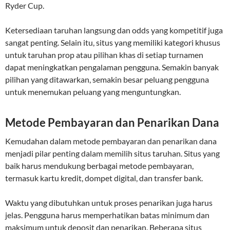
Ryder Cup.
Ketersediaan taruhan langsung dan odds yang kompetitif juga
sangat penting. Selain itu, situs yang memiliki kategori khusus
untuk taruhan prop atau pilihan khas di setiap turnamen
dapat meningkatkan pengalaman pengguna. Semakin banyak
pilihan yang ditawarkan, semakin besar peluang pengguna
untuk menemukan peluang yang menguntungkan.
Metode Pembayaran dan Penarikan Dana
Kemudahan dalam metode pembayaran dan penarikan dana
menjadi pilar penting dalam memilih situs taruhan. Situs yang
baik harus mendukung berbagai metode pembayaran,
termasuk kartu kredit, dompet digital, dan transfer bank.
Waktu yang dibutuhkan untuk proses penarikan juga harus
jelas. Pengguna harus memperhatikan batas minimum dan
maksimum untuk deposit dan penarikan. Beberapa situs