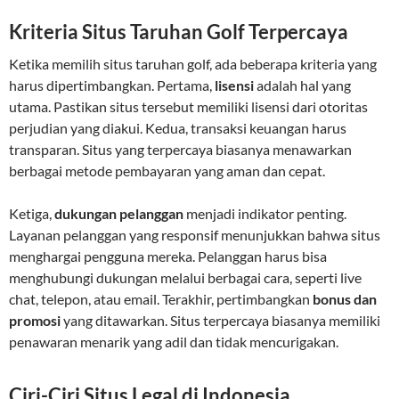
Kriteria Situs Taruhan Golf Terpercaya
Ketika memilih situs taruhan golf, ada beberapa kriteria yang
harus dipertimbangkan. Pertama,
lisensi
adalah hal yang
utama. Pastikan situs tersebut memiliki lisensi dari otoritas
perjudian yang diakui. Kedua, transaksi keuangan harus
transparan. Situs yang terpercaya biasanya menawarkan
berbagai metode pembayaran yang aman dan cepat.
Ketiga,
dukungan pelanggan
menjadi indikator penting.
Layanan pelanggan yang responsif menunjukkan bahwa situs
menghargai pengguna mereka. Pelanggan harus bisa
menghubungi dukungan melalui berbagai cara, seperti live
chat, telepon, atau email. Terakhir, pertimbangkan
bonus dan
promosi
yang ditawarkan. Situs terpercaya biasanya memiliki
penawaran menarik yang adil dan tidak mencurigakan.
Ciri-Ciri Situs Legal di Indonesia