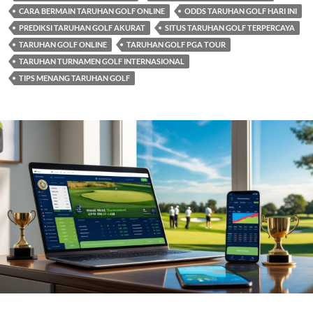
CARA BERMAIN TARUHAN GOLF ONLINE
ODDS TARUHAN GOLF HARI INI
PREDIKSI TARUHAN GOLF AKURAT
SITUS TARUHAN GOLF TERPERCAYA
TARUHAN GOLF ONLINE
TARUHAN GOLF PGA TOUR
TARUHAN TURNAMEN GOLF INTERNASIONAL
TIPS MENANG TARUHAN GOLF