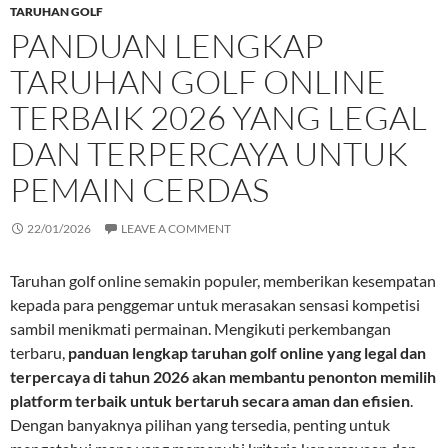
TARUHAN GOLF
PANDUAN LENGKAP
TARUHAN GOLF ONLINE
TERBAIK 2026 YANG LEGAL
DAN TERPERCAYA UNTUK
PEMAIN CERDAS
22/01/2026
LEAVE A COMMENT
Taruhan golf online semakin populer, memberikan kesempatan
kepada para penggemar untuk merasakan sensasi kompetisi
sambil menikmati permainan. Mengikuti perkembangan
terbaru,
panduan lengkap taruhan golf online yang legal dan
terpercaya di tahun 2026 akan membantu penonton memilih
platform terbaik untuk bertaruh secara aman dan efisien
.
Dengan banyaknya pilihan yang tersedia, penting untuk