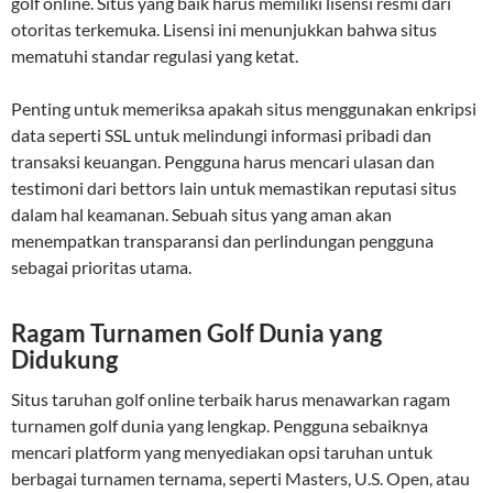
golf online. Situs yang baik harus memiliki lisensi resmi dari
otoritas terkemuka. Lisensi ini menunjukkan bahwa situs
mematuhi standar regulasi yang ketat.
Penting untuk memeriksa apakah situs menggunakan enkripsi
data seperti SSL untuk melindungi informasi pribadi dan
transaksi keuangan. Pengguna harus mencari ulasan dan
testimoni dari bettors lain untuk memastikan reputasi situs
dalam hal keamanan. Sebuah situs yang aman akan
menempatkan transparansi dan perlindungan pengguna
sebagai prioritas utama.
Ragam Turnamen Golf Dunia yang
Didukung
Situs taruhan golf online terbaik harus menawarkan ragam
turnamen golf dunia yang lengkap. Pengguna sebaiknya
mencari platform yang menyediakan opsi taruhan untuk
berbagai turnamen ternama, seperti Masters, U.S. Open, atau