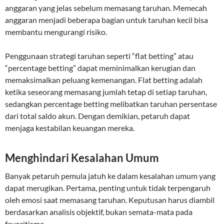
anggaran yang jelas sebelum memasang taruhan. Memecah
anggaran menjadi beberapa bagian untuk taruhan kecil bisa
membantu mengurangi risiko.
Penggunaan strategi taruhan seperti “flat betting” atau
“percentage betting” dapat meminimalkan kerugian dan
memaksimalkan peluang kemenangan. Flat betting adalah
ketika seseorang memasang jumlah tetap di setiap taruhan,
sedangkan percentage betting melibatkan taruhan persentase
dari total saldo akun. Dengan demikian, petaruh dapat
menjaga kestabilan keuangan mereka.
Menghindari Kesalahan Umum
Banyak petaruh pemula jatuh ke dalam kesalahan umum yang
dapat merugikan. Pertama, penting untuk tidak terpengaruh
oleh emosi saat memasang taruhan. Keputusan harus diambil
berdasarkan analisis objektif, bukan semata-mata pada
favoritisme.