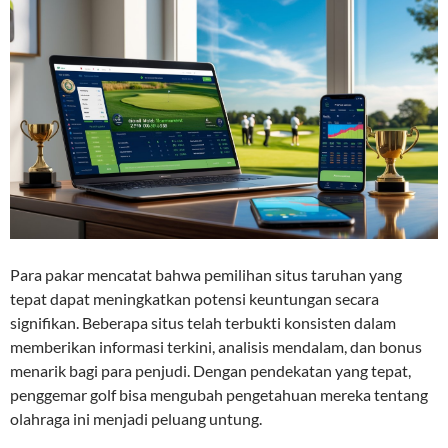
Para pakar mencatat bahwa pemilihan situs taruhan yang
tepat dapat meningkatkan potensi keuntungan secara
signifikan. Beberapa situs telah terbukti konsisten dalam
memberikan informasi terkini, analisis mendalam, dan bonus
menarik bagi para penjudi. Dengan pendekatan yang tepat,
penggemar golf bisa mengubah pengetahuan mereka tentang
olahraga ini menjadi peluang untung.