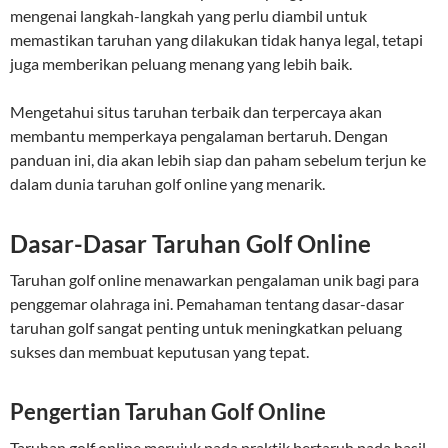
mengenai langkah-langkah yang perlu diambil untuk
memastikan taruhan yang dilakukan tidak hanya legal, tetapi
juga memberikan peluang menang yang lebih baik.
Mengetahui situs taruhan terbaik dan terpercaya akan
membantu memperkaya pengalaman bertaruh. Dengan
panduan ini, dia akan lebih siap dan paham sebelum terjun ke
dalam dunia taruhan golf online yang menarik.
Dasar-Dasar Taruhan Golf Online
Taruhan golf online menawarkan pengalaman unik bagi para
penggemar olahraga ini. Pemahaman tentang dasar-dasar
taruhan golf sangat penting untuk meningkatkan peluang
sukses dan membuat keputusan yang tepat.
Pengertian Taruhan Golf Online
Taruhan golf online merujuk pada praktik bertaruh pada hasil