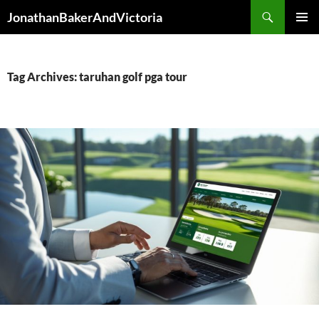
Search
JonathanBakerAndVictoria
SKIP
PRIMAR
TO
MENU
CONTENT
Tag Archives: taruhan golf pga tour