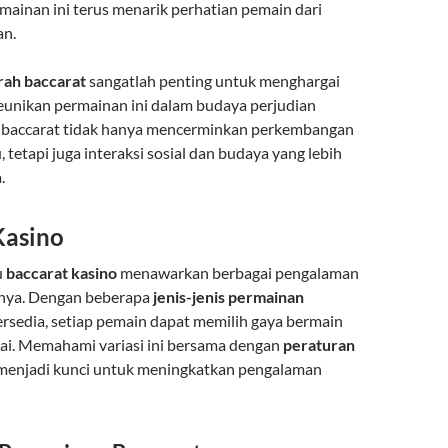
rmainan ini terus menarik perhatian pemain dari
an.
rah baccarat
sangatlah penting untuk menghargai
keunikan permainan ini dalam budaya perjudian
i baccarat tidak hanya mencerminkan perkembangan
 tetapi juga interaksi sosial dan budaya yang lebih
.
Kasino
u
baccarat kasino
menawarkan berbagai pengalaman
nya. Dengan beberapa
jenis-jenis permainan
ersedia, setiap pemain dapat memilih gaya bermain
uai. Memahami variasi ini bersama dengan
peraturan
enjadi kunci untuk meningkatkan pengalaman