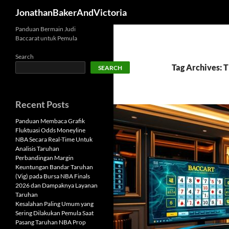
Search
JonathanBakerAndVictoria
Panduan Bermain Judi
Baccarat untuk Pemula
Search
Tag Archives: 
SEARCH
Recent Posts
Panduan Membaca Grafik
Fluktuasi Odds Moneyline
NBA Secara Real-Time Untuk
Analisis Taruhan
Perbandingan Margin
Keuntungan Bandar Taruhan
(Vig) pada Bursa NBA Finals
2026 dan Dampaknya Layanan
Taruhan
Kesalahan Paling Umum yang
Sering Dilakukan Pemula Saat
Pasang Taruhan NBA Prop