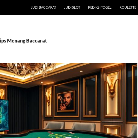
SKIP TO CONTENT
JUDI BACCARAT
JUDI SLOT
PEDIKSI TOGEL
ROULETTE
Tips Menang Baccarat