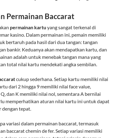
n Permainan Baccarat
akan
permainan kartu
yang sangat terkenal di
mar kasino. Dalam permainan ini, pemain memiliki
k bertaruh pada hasil dari dua tangan: tangan
an bankir. Keduanya akan mendapatkan kartu, dan
mainan adalah untuk menebak tangan mana yang
n total nilai kartu mendekati angka sembilan.
accarat
cukup sederhana. Setiap kartu memiliki nilai
tu dari 2 hingga 9 memiliki nilai face value,
 Q, dan K memiliki nilai nol, sementara A bernilai
lu memperhatikan aturan nilai kartu ini untuk dapat
 dengan tepat.
pa variasi dalam permainan baccarat, termasuk
dan baccarat chemin de fer. Setiap variasi memiliki