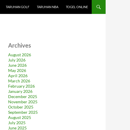
TARUHAN GOLF
TARUHAN NBA
TOGEL ONLINE
Archives
August 2026
July 2026
June 2026
May 2026
April 2026
March 2026
February 2026
January 2026
December 2025
November 2025
October 2025
September 2025
August 2025
July 2025
June 2025