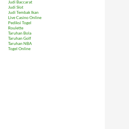
Judi Baccarat
Judi Slot
Judi Tembak Ikan
Live Casino Online
Pediksi Togel
Roulette
Taruhan Bola
Taruhan Golf
Taruhan NBA
Togel Online