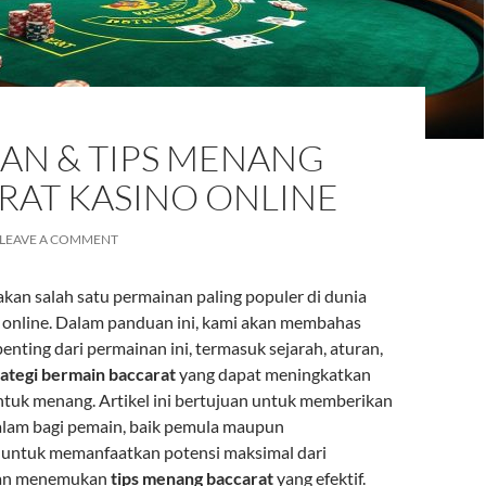
AN & TIPS MENANG
RAT KASINO ONLINE
LEAVE A COMMENT
kan salah satu permainan paling populer di dunia
online. Dalam panduan ini, kami akan membahas
enting dari permainan ini, termasuk sejarah, aturan,
rategi bermain baccarat
yang dapat meningkatkan
tuk menang. Artikel ini bertujuan untuk memberikan
am bagi pemain, baik pemula maupun
 untuk memanfaatkan potensi maksimal dari
dan menemukan
tips menang baccarat
yang efektif.