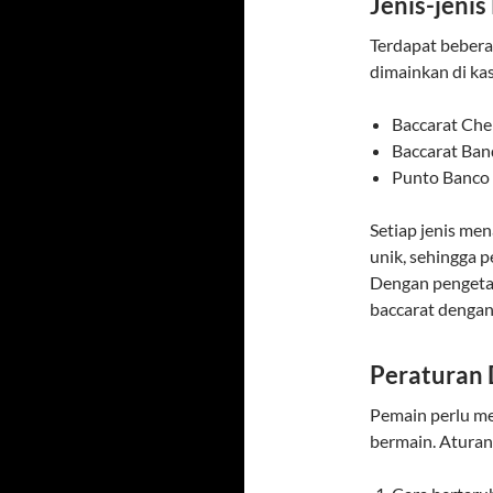
Jenis-jeni
Terdapat beber
dimainkan di kas
Baccarat Che
Baccarat Ba
Punto Banco
Setiap jenis m
unik, sehingga 
Dengan pengeta
baccarat dengan 
Peraturan 
Pemain perlu 
bermain. Aturan