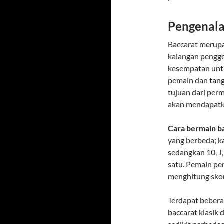
Pengenala
Baccarat merup
kalangan pengge
kesempatan untu
pemain dan tang
tujuan dari per
akan mendapatka
Cara bermain b
yang berbeda; kar
sedangkan 10, J,
satu. Pemain per
menghitung skor
Terdapat bebera
baccarat klasik 