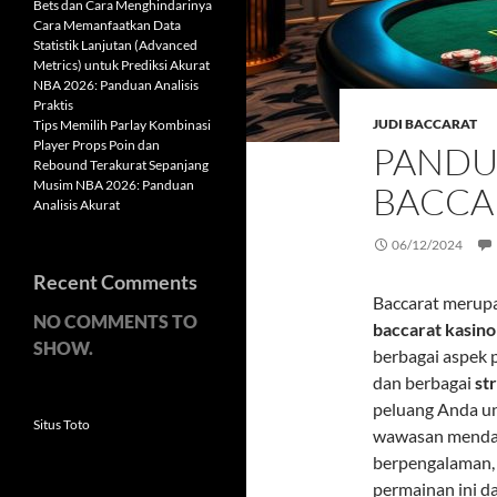
Bets dan Cara Menghindarinya
Cara Memanfaatkan Data
Statistik Lanjutan (Advanced
Metrics) untuk Prediksi Akurat
NBA 2026: Panduan Analisis
Praktis
JUDI BACCARAT
Tips Memilih Parlay Kombinasi
Player Props Poin dan
PANDU
Rebound Terakurat Sepanjang
Musim NBA 2026: Panduan
BACCA
Analisis Akurat
06/12/2024
Recent Comments
Baccarat merupa
NO COMMENTS TO
baccarat kasino
SHOW.
berbagai aspek p
dan berbagai
st
peluang Anda un
Situs Toto
wawasan mendal
berpengalaman,
permainan ini 