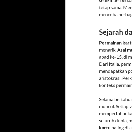
sedikit perbedaa
tetap sama. Mem
mencoba berbaga
Sejarah d
Permainan kart
menarik.
Asal m
abad ke-15, di m
Dari Italia, per
mendapatkan pop
aristokrasi. Pe
konteks permain
Selama bertahun
muncul. Setiap 
mempertahankan
seluruh dunia, 
kartu
paling dis