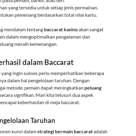
 pada pemain, bankir, atau seri.
han yang tersedia untuk setiap jenis permainan.
tukan pemenang berdasarkan total nilai kartu.
g mendalam tentang
baccarat kasino
akan sangat
in dalam mengoptimalkan pengalaman dan
eluang meraih kemenangan.
erhasil dalam Baccarat
 yang ingin sukses perlu memperhatikan beberapa
snya dalam hal pengelolaan taruhan. Dengan
gai metode, pemain dapat meningkatkan
peluang
secara signifikan. Mari kita telusuri dua aspek
encapai keberhasilan di meja baccarat.
engelolaan Taruhan
ponen kunci dalam
strategi bermain baccarat
adalah