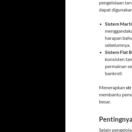
pengelolaan taru
dapat digunakan
Sistem Marti
menggandakan
harapan bahw
sebelumnya.
Sistem Flat B
konsisten tan
permainan s
bankroll.
Menerapkan
st
membantu pemain
besar.
Pentingny
Selain pengelo