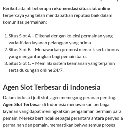
Berikut adalah beberapa
rekomendasi situs slot online
terpercaya yang telah mendapatkan reputasi baik dalam
komunitas permainan:
Situs Slot A – Dikenal dengan koleksi permainan yang
variatif dan layanan pelanggan yang prima.
Situs Slot B – Menawarkan promosi menarik serta bonus
yang menguntungkan bagi pemain baru.
Situs Slot C – Memiliki sistem keamanan yang terjamin
serta dukungan online 24/7.
Agen Slot Terbesar di Indonesia
Dalam industri judi slot, agen memegang peranan penting.
Agen Slot Terbesar
di Indonesia menawarkan berbagai
layanan yang dapat meningkatkan pengalaman bermain para
pemain. Mereka bertindak sebagai perantara antara penyedia
permainan dan pemain, memastikan bahwa semua proses