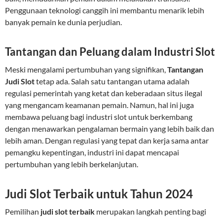
Penggunaan teknologi canggih ini membantu menarik lebih
banyak pemain ke dunia perjudian.
Tantangan dan Peluang dalam Industri Slot
Meski mengalami pertumbuhan yang signifikan,
Tantangan
Judi Slot
tetap ada. Salah satu tantangan utama adalah
regulasi pemerintah yang ketat dan keberadaan situs ilegal
yang mengancam keamanan pemain. Namun, hal ini juga
membawa peluang bagi industri slot untuk berkembang
dengan menawarkan pengalaman bermain yang lebih baik dan
lebih aman. Dengan regulasi yang tepat dan kerja sama antar
pemangku kepentingan, industri ini dapat mencapai
pertumbuhan yang lebih berkelanjutan.
Judi Slot Terbaik untuk Tahun 2024
Pemilihan
judi slot terbaik
merupakan langkah penting bagi