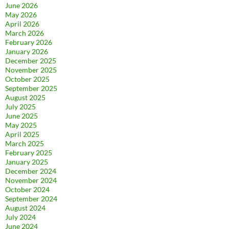
June 2026
May 2026
April 2026
March 2026
February 2026
January 2026
December 2025
November 2025
October 2025
September 2025
August 2025
July 2025
June 2025
May 2025
April 2025
March 2025
February 2025
January 2025
December 2024
November 2024
October 2024
September 2024
August 2024
July 2024
June 2024