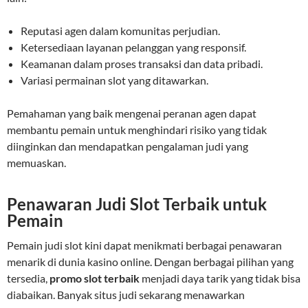
Reputasi agen dalam komunitas perjudian.
Ketersediaan layanan pelanggan yang responsif.
Keamanan dalam proses transaksi dan data pribadi.
Variasi permainan slot yang ditawarkan.
Pemahaman yang baik mengenai peranan agen dapat
membantu pemain untuk menghindari risiko yang tidak
diinginkan dan mendapatkan pengalaman judi yang
memuaskan.
Penawaran Judi Slot Terbaik untuk
Pemain
Pemain judi slot kini dapat menikmati berbagai penawaran
menarik di dunia kasino online. Dengan berbagai pilihan yang
tersedia,
promo slot terbaik
menjadi daya tarik yang tidak bisa
diabaikan. Banyak situs judi sekarang menawarkan