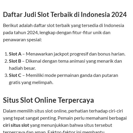
Daftar Judi Slot Terbaik di Indonesia 2024
Berikut adalah daftar slot terbaik yang tersedia di Indonesia
pada tahun 2024, lengkap dengan fitur-fitur unik dan
penawaran spesial:
Slot A
– Menawarkan jackpot progresif dan bonus harian.
Slot B
– Dikenal dengan tema animasi yang menarik dan
hadiah besar.
Slot C
– Memiliki mode permainan ganda dan putaran
gratis yang melimpah.
Situs Slot Online Terpercaya
Dalam memilih situs slot online, perhatian terhadap ciri-ciri
yang tepat sangat penting. Pemain perlu memahami berbagai
ciri situs slot
yang menunjukkan bahwa situs tersebut
terpercaya dan aman. Faktor-faktor ini membantu