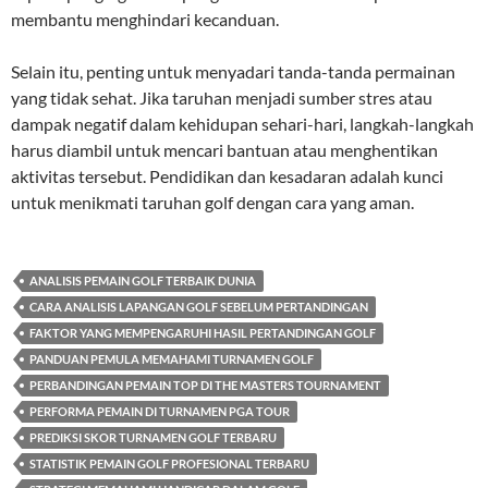
membantu menghindari kecanduan.
Selain itu, penting untuk menyadari tanda-tanda permainan
yang tidak sehat. Jika taruhan menjadi sumber stres atau
dampak negatif dalam kehidupan sehari-hari, langkah-langkah
harus diambil untuk mencari bantuan atau menghentikan
aktivitas tersebut. Pendidikan dan kesadaran adalah kunci
untuk menikmati taruhan golf dengan cara yang aman.
ANALISIS PEMAIN GOLF TERBAIK DUNIA
CARA ANALISIS LAPANGAN GOLF SEBELUM PERTANDINGAN
FAKTOR YANG MEMPENGARUHI HASIL PERTANDINGAN GOLF
PANDUAN PEMULA MEMAHAMI TURNAMEN GOLF
PERBANDINGAN PEMAIN TOP DI THE MASTERS TOURNAMENT
PERFORMA PEMAIN DI TURNAMEN PGA TOUR
PREDIKSI SKOR TURNAMEN GOLF TERBARU
STATISTIK PEMAIN GOLF PROFESIONAL TERBARU