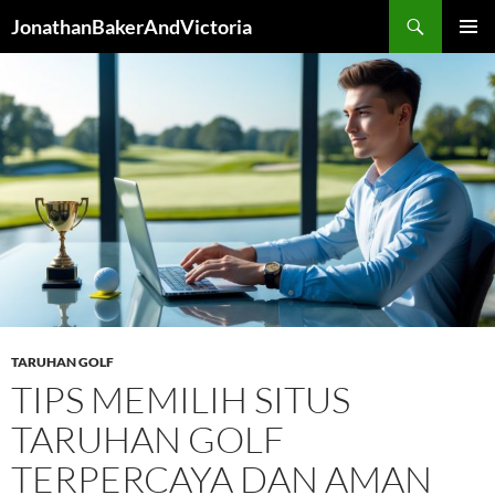
Search
JonathanBakerAndVictoria
SKIP
PRIMAR
TO
MENU
CONTENT
TARUHAN GOLF
TIPS MEMILIH SITUS
TARUHAN GOLF
TERPERCAYA DAN AMAN