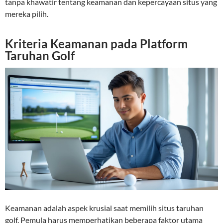
tanpa khawatir tentang keamanan dan kepercayaan situs yang
mereka pilih.
Kriteria Keamanan pada Platform
Taruhan Golf
Keamanan adalah aspek krusial saat memilih situs taruhan
golf. Pemula harus memperhatikan beberapa faktor utama