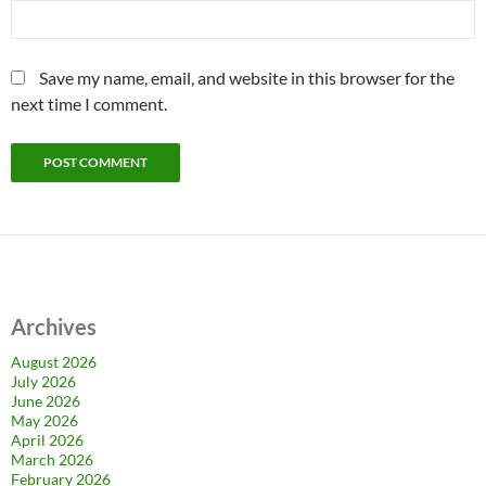
Save my name, email, and website in this browser for the
next time I comment.
Archives
August 2026
July 2026
June 2026
May 2026
April 2026
March 2026
February 2026