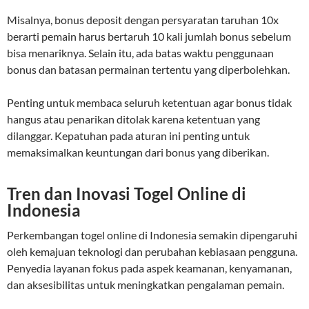
Misalnya, bonus deposit dengan persyaratan taruhan 10x
berarti pemain harus bertaruh 10 kali jumlah bonus sebelum
bisa menariknya. Selain itu, ada batas waktu penggunaan
bonus dan batasan permainan tertentu yang diperbolehkan.
Penting untuk membaca seluruh ketentuan agar bonus tidak
hangus atau penarikan ditolak karena ketentuan yang
dilanggar. Kepatuhan pada aturan ini penting untuk
memaksimalkan keuntungan dari bonus yang diberikan.
Tren dan Inovasi Togel Online di
Indonesia
Perkembangan togel online di Indonesia semakin dipengaruhi
oleh kemajuan teknologi dan perubahan kebiasaan pengguna.
Penyedia layanan fokus pada aspek keamanan, kenyamanan,
dan aksesibilitas untuk meningkatkan pengalaman pemain.