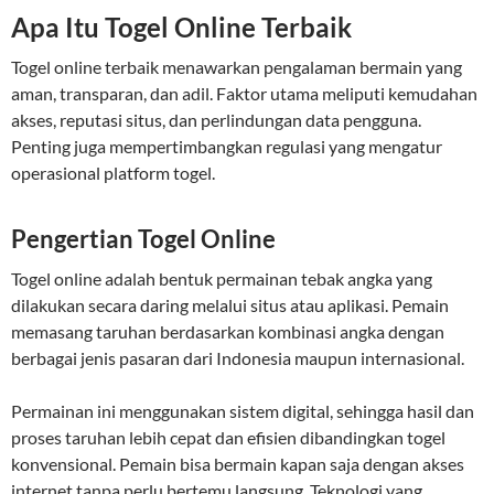
Apa Itu Togel Online Terbaik
Togel online terbaik menawarkan pengalaman bermain yang
aman, transparan, dan adil. Faktor utama meliputi kemudahan
akses, reputasi situs, dan perlindungan data pengguna.
Penting juga mempertimbangkan regulasi yang mengatur
operasional platform togel.
Pengertian Togel Online
Togel online adalah bentuk permainan tebak angka yang
dilakukan secara daring melalui situs atau aplikasi. Pemain
memasang taruhan berdasarkan kombinasi angka dengan
berbagai jenis pasaran dari Indonesia maupun internasional.
Permainan ini menggunakan sistem digital, sehingga hasil dan
proses taruhan lebih cepat dan efisien dibandingkan togel
konvensional. Pemain bisa bermain kapan saja dengan akses
internet tanpa perlu bertemu langsung. Teknologi yang