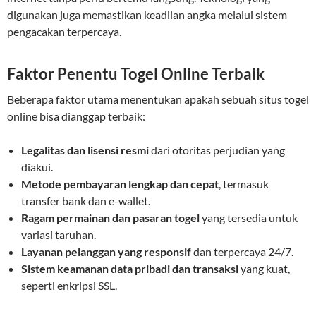
digunakan juga memastikan keadilan angka melalui sistem
pengacakan terpercaya.
Faktor Penentu Togel Online Terbaik
Beberapa faktor utama menentukan apakah sebuah situs togel
online bisa dianggap terbaik:
Legalitas dan lisensi resmi
dari otoritas perjudian yang
diakui.
Metode pembayaran lengkap dan cepat
, termasuk
transfer bank dan e-wallet.
Ragam permainan dan pasaran togel
yang tersedia untuk
variasi taruhan.
Layanan pelanggan yang responsif
dan terpercaya 24/7.
Sistem keamanan data pribadi dan transaksi
yang kuat,
seperti enkripsi SSL.