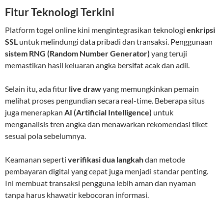
Fitur Teknologi Terkini
Platform togel online kini mengintegrasikan teknologi
enkripsi
SSL
untuk melindungi data pribadi dan transaksi. Penggunaan
sistem RNG (Random Number Generator)
yang teruji
memastikan hasil keluaran angka bersifat acak dan adil.
Selain itu, ada fitur
live draw
yang memungkinkan pemain
melihat proses pengundian secara real-time. Beberapa situs
juga menerapkan
AI (Artificial Intelligence)
untuk
menganalisis tren angka dan menawarkan rekomendasi tiket
sesuai pola sebelumnya.
Keamanan seperti
verifikasi dua langkah
dan metode
pembayaran digital yang cepat juga menjadi standar penting.
Ini membuat transaksi pengguna lebih aman dan nyaman
tanpa harus khawatir kebocoran informasi.