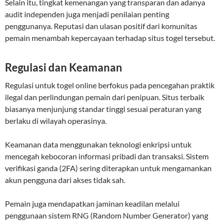
Selain itu, tingkat kemenangan yang transparan dan adanya
audit independen juga menjadi penilaian penting
penggunanya. Reputasi dan ulasan positif dari komunitas
pemain menambah kepercayaan terhadap situs togel tersebut.
Regulasi dan Keamanan
Regulasi untuk togel online berfokus pada pencegahan praktik
ilegal dan perlindungan pemain dari penipuan. Situs terbaik
biasanya menjunjung standar tinggi sesuai peraturan yang
berlaku di wilayah operasinya.
Keamanan data menggunakan teknologi enkripsi untuk
mencegah kebocoran informasi pribadi dan transaksi. Sistem
verifikasi ganda (2FA) sering diterapkan untuk mengamankan
akun pengguna dari akses tidak sah.
Pemain juga mendapatkan jaminan keadilan melalui
penggunaan sistem RNG (Random Number Generator) yang