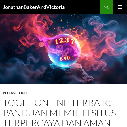
Search
JonathanBakerAndVictoria
SKIP
PRIMAR
TO
MENU
CONTENT
PEDIKSI TOGEL
TOGEL ONLINE TERBAIK:
PANDUAN MEMILIH SITUS
TERPERCAYA DAN AMAN