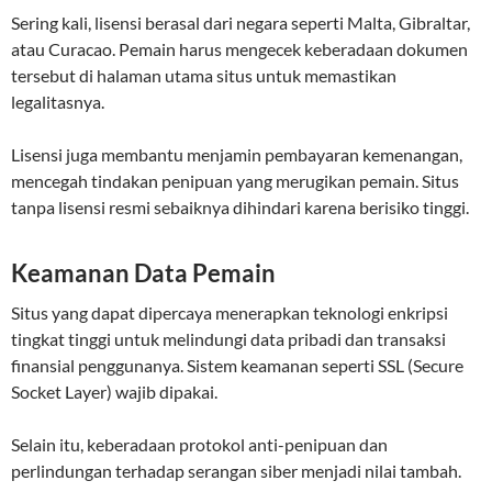
Sering kali, lisensi berasal dari negara seperti Malta, Gibraltar,
atau Curacao. Pemain harus mengecek keberadaan dokumen
tersebut di halaman utama situs untuk memastikan
legalitasnya.
Lisensi juga membantu menjamin pembayaran kemenangan,
mencegah tindakan penipuan yang merugikan pemain. Situs
tanpa lisensi resmi sebaiknya dihindari karena berisiko tinggi.
Keamanan Data Pemain
Situs yang dapat dipercaya menerapkan teknologi enkripsi
tingkat tinggi untuk melindungi data pribadi dan transaksi
finansial penggunanya. Sistem keamanan seperti SSL (Secure
Socket Layer) wajib dipakai.
Selain itu, keberadaan protokol anti-penipuan dan
perlindungan terhadap serangan siber menjadi nilai tambah.