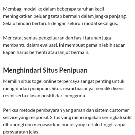
Membagi modal ke dalam beberapa taruhan kecil
meningkatkan peluang tetap bermain dalam jangka panjang.
Selalu hindari bertaruh dengan seluruh modal sekaligus.
Mencatat semua pengeluaran dan hasil taruhan juga
membantu dalam evaluasi. Ini membuat pemain lebih sadar
kapan harus berhenti atau lanjut bermain.
Menghindari Situs Penipuan
Memilih situs togel online terpercaya sangat penting untuk
menghindari penipuan. Situs resmi biasanya memiliki lisensi
resmi serta ulasan positif dari pengguna.
Periksa metode pembayaran yang aman dan sistem customer
service yang responsif. Situs yang mencurigakan seringkali sulit
dihubungi dan menawarkan bonus yang terlalu tinggi tanpa
persyaratan jelas.