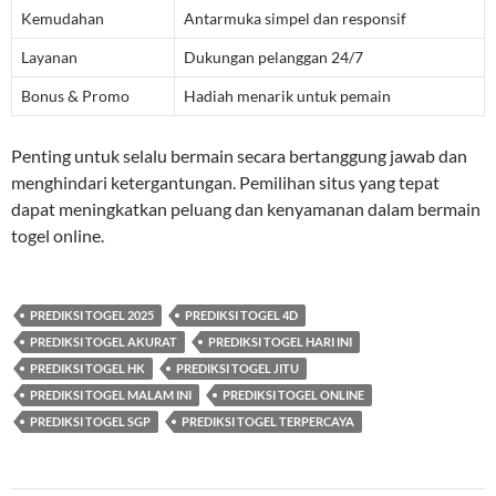
Kemudahan
Antarmuka simpel dan responsif
Layanan
Dukungan pelanggan 24/7
Bonus & Promo
Hadiah menarik untuk pemain
Penting untuk selalu bermain secara bertanggung jawab dan
menghindari ketergantungan. Pemilihan situs yang tepat
dapat meningkatkan peluang dan kenyamanan dalam bermain
togel online.
PREDIKSI TOGEL 2025
PREDIKSI TOGEL 4D
PREDIKSI TOGEL AKURAT
PREDIKSI TOGEL HARI INI
PREDIKSI TOGEL HK
PREDIKSI TOGEL JITU
PREDIKSI TOGEL MALAM INI
PREDIKSI TOGEL ONLINE
PREDIKSI TOGEL SGP
PREDIKSI TOGEL TERPERCAYA