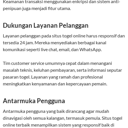
Keamanan transaksi menggunakan enkripsi dan sistem anti-
penipuan juga menjadi fitur utama.
Dukungan Layanan Pelanggan
Layanan pelanggan pada situs togel online harus responsif dan
tersedia 24 jam. Mereka menyediakan berbagai kanal
komunikasi seperti live chat, email, dan WhatsApp.
Tim customer service umumnya cepat dalam menangani
masalah teknis, keluhan pembayaran, serta informasi seputar
pasaran togel. Layanan yang ramah dan profesional
meningkatkan kenyamanan dan kepercayaan pemain.
Antarmuka Pengguna
Antarmuka pengguna yang baik dirancang agar mudah
dinavigasi oleh semua kalangan, termasuk pemula. Situs togel
online terbaik menampilkan sistem yang responsif baik di