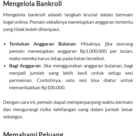
Mengelola Bankroll
Mengelola bankroll adalah langkah krusial dalam bermain
togel online. Pemain sebaiknya menetapkan anggaran tertentu
yang tidak boleh dilampaui.
Tentukan Anggaran Bulanan
: Misalnya, jika seorang
pemain menetapkan anggaran Rp1.000.000 per bulan,
maka mereka harus tetap pada batas tersebut.
Bagi Anggaran
: Jika menggunakan anggaran bulanan, bagi
menjadi jumlah yang lebih kecil untuk setiap sesi
permainan. Contohnya, satu sesi bisa diatur untuk
memanfaatkan Rp100.000.
Dengan cara ini, pemain dapat memperpanjang waktu bermain
dan mengurangi risiko kehilangan uang dalam jumlah besar
sekaligus.
Memahami Peluang