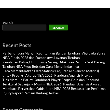
Search
SEARCH
Recent Posts
Perbandingan Margin Keuntungan Bandar Taruhan (Vig) pada Bursa
NBA Finals 2026 dan Dampaknya Layanan Taruhan
Kesalahan Paling Umum yang Sering Dilakukan Pemula Saat Pasang
Taruhan NBA Prop Bets dan Cara Menghindarinya
Cara Memanfaatkan Data Statistik Lanjutan (Advanced Metrics)
untuk Prediksi Akurat NBA 2026: Panduan Analisis Praktis
Tips Memilih Parlay Kombinasi Player Props Poin dan Rebound
Terakurat Sepanjang Musim NBA 2026: Panduan Analisis Akurat
Membaca Pergerakan Odds Juara NBA 2026 Berdasarkan Performa
Injury Report Pemain Bintang Terbaru
Recent Comments