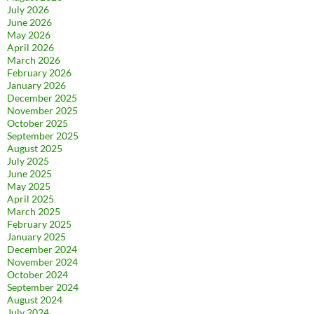
July 2026
June 2026
May 2026
April 2026
March 2026
February 2026
January 2026
December 2025
November 2025
October 2025
September 2025
August 2025
July 2025
June 2025
May 2025
April 2025
March 2025
February 2025
January 2025
December 2024
November 2024
October 2024
September 2024
August 2024
July 2024