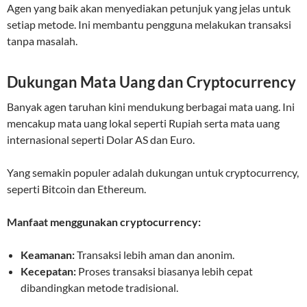
Agen yang baik akan menyediakan petunjuk yang jelas untuk
setiap metode. Ini membantu pengguna melakukan transaksi
tanpa masalah.
Dukungan Mata Uang dan Cryptocurrency
Banyak agen taruhan kini mendukung berbagai mata uang. Ini
mencakup mata uang lokal seperti Rupiah serta mata uang
internasional seperti Dolar AS dan Euro.
Yang semakin populer adalah dukungan untuk cryptocurrency,
seperti Bitcoin dan Ethereum.
Manfaat menggunakan cryptocurrency:
Keamanan:
Transaksi lebih aman dan anonim.
Kecepatan:
Proses transaksi biasanya lebih cepat
dibandingkan metode tradisional.