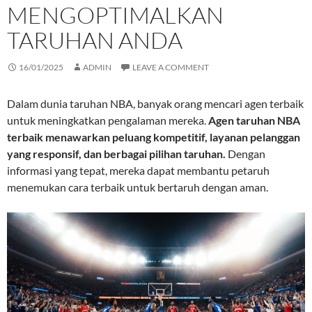
MENGOPTIMALKAN
TARUHAN ANDA
16/01/2025
ADMIN
LEAVE A COMMENT
Dalam dunia taruhan NBA, banyak orang mencari agen terbaik
untuk meningkatkan pengalaman mereka.
Agen taruhan NBA
terbaik menawarkan peluang kompetitif, layanan pelanggan
yang responsif, dan berbagai pilihan taruhan.
Dengan
informasi yang tepat, mereka dapat membantu petaruh
menemukan cara terbaik untuk bertaruh dengan aman.