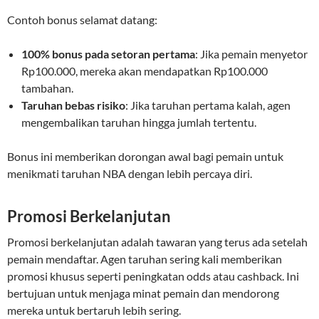
Contoh bonus selamat datang:
100% bonus pada setoran pertama
: Jika pemain menyetor
Rp100.000, mereka akan mendapatkan Rp100.000
tambahan.
Taruhan bebas risiko
: Jika taruhan pertama kalah, agen
mengembalikan taruhan hingga jumlah tertentu.
Bonus ini memberikan dorongan awal bagi pemain untuk
menikmati taruhan NBA dengan lebih percaya diri.
Promosi Berkelanjutan
Promosi berkelanjutan adalah tawaran yang terus ada setelah
pemain mendaftar. Agen taruhan sering kali memberikan
promosi khusus seperti peningkatan odds atau cashback. Ini
bertujuan untuk menjaga minat pemain dan mendorong
mereka untuk bertaruh lebih sering.