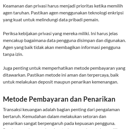
Keamanan dan privasi harus menjadi prioritas ketika memilih
agen taruhan. Pastikan agen menggunakan teknologi enkripsi
yang kuat untuk melindungi data pribadi pemain.
Periksa kebijakan privasi yang mereka miliki. Ini harus jelas
mencakup bagaimana data pengguna disimpan dan digunakan.
Agen yang baik tidak akan membagikan informasi pengguna
tanpa izin.
Juga penting untuk memperhatikan metode pembayaran yang
ditawarkan. Pastikan metode ini aman dan terpercaya, baik
untuk melakukan deposit maupun penarikan kemenangan.
Metode Pembayaran dan Penarikan
Transaksi keuangan adalah bagian penting dari pengalaman
bertaruh. Kemudahan dalam melakukan setoran dan
penarikan sangat berpengaruh pada kepuasan pengguna.