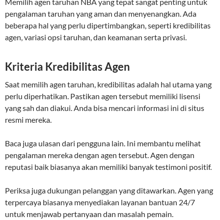
Memilih agen taruhan NBA yang tepat sangat penting untuk
pengalaman taruhan yang aman dan menyenangkan. Ada
beberapa hal yang perlu dipertimbangkan, seperti kredibilitas
agen, variasi opsi taruhan, dan keamanan serta privasi.
Kriteria Kredibilitas Agen
Saat memilih agen taruhan, kredibilitas adalah hal utama yang
perlu diperhatikan. Pastikan agen tersebut memiliki lisensi
yang sah dan diakui. Anda bisa mencari informasi ini di situs
resmi mereka.
Baca juga ulasan dari pengguna lain. Ini membantu melihat
pengalaman mereka dengan agen tersebut. Agen dengan
reputasi baik biasanya akan memiliki banyak testimoni positif.
Periksa juga dukungan pelanggan yang ditawarkan. Agen yang
terpercaya biasanya menyediakan layanan bantuan 24/7
untuk menjawab pertanyaan dan masalah pemain.