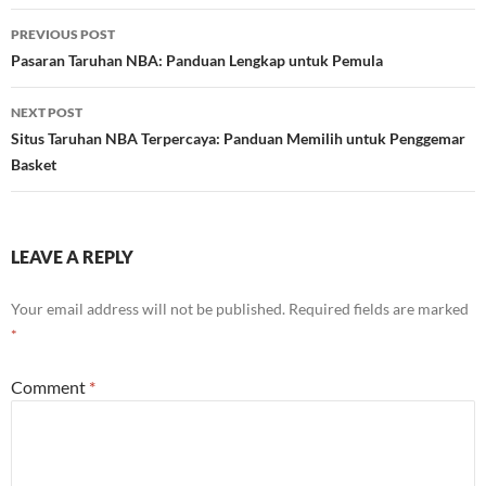
Post
PREVIOUS POST
navigation
Pasaran Taruhan NBA: Panduan Lengkap untuk Pemula
NEXT POST
Situs Taruhan NBA Terpercaya: Panduan Memilih untuk Penggemar
Basket
LEAVE A REPLY
Your email address will not be published.
Required fields are marked
*
Comment
*