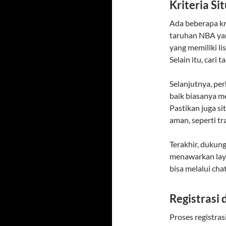
Kriteria Si
Ada beberapa kr
taruhan NBA yang
yang memiliki li
Selain itu, cari 
Selanjutnya, per
baik biasanya m
Pastikan juga s
aman, seperti tr
Terakhir, dukung
menawarkan laya
bisa melalui cha
Registrasi
Proses registras