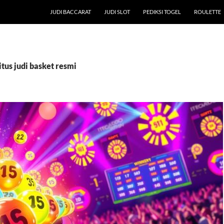
SKIP TO CONTENT
JUDI BACCARAT
JUDI SLOT
PEDIKSI TOGEL
ROULETTE
itus judi basket resmi