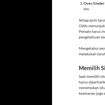
Over/Under
tim.
Setiap jenis ta
Odds menunjukk
Pemain harus me
pengetahuan dan
Mengetahui semu
melakukan taru
Memilih S
Saat memilih si
harus diperhat
menemukan situs 
keamanan juga s