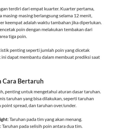
gan terdiri dari empat kuarter. Kuarter pertama,
ga masing-masing berlangsung selama 12 menit,
er keempat adalah waktu tambahan jika diperlukan.
encetak poin dengan melakukan tembakan dari
area tiga poin.
istik penting seperti jumlah poin yang dicetak
ik ini dapat membantu dalam membuat prediksi saat
 Cara Bertaruh
h, penting untuk mengetahui aturan dasar taruhan.
is taruhan yang bisa dilakukan, seperti taruhan
n point spread, dan taruhan over/under.
ight
: Taruhan pada tim yang akan menang.
: Taruhan pada selisih poin antara dua tim.