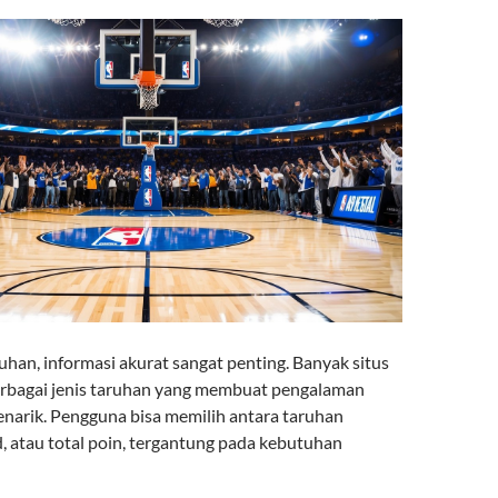
han, informasi akurat sangat penting. Banyak situs
rbagai jenis taruhan yang membuat pengalaman
enarik. Pengguna bisa memilih antara taruhan
, atau total poin, tergantung pada kebutuhan