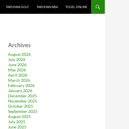
TARUHAN GOLF
TARUHAN NBA
TOGEL ONLINE
Archives
August 2026
July 2026
June 2026
May 2026
April 2026
March 2026
February 2026
January 2026
December 2025
November 2025
October 2025
September 2025
August 2025
July 2025
June 2025