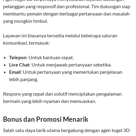
pelanggan yang responsif dan profesional. Tim dukungan siap
membantu pemain dengan berbagai pertanyaan dan masalah
yang mungkin timbul.
Layanan ini biasanya tersedia melalui beberapa saluran
komunikasi, termasuk:
Telepon
: Untuk bantuan cepat.
Live Chat
: Untuk menjawab pertanyaan seketika.
Email
: Untuk pertanyaan yang memerlukan penjelasan
lebih panjang.
Respons yang cepat dan solutif menciptakan pengalaman
bermain yang lebih nyaman dan memuaskan.
Bonus dan Promosi Menarik
Salah satu daya tarik utama bergabung dengan agen togel 3D