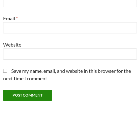
Email
*
Website
Save my name, email, and website in this browser for the
next time I comment.