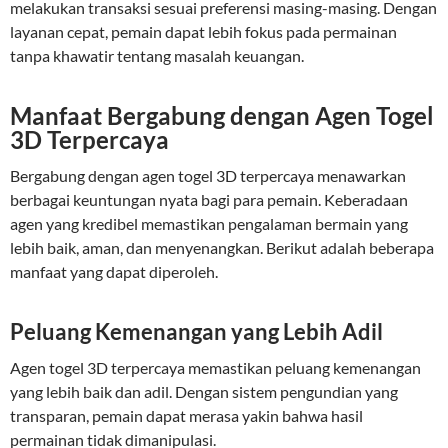
melakukan transaksi sesuai preferensi masing-masing. Dengan
layanan cepat, pemain dapat lebih fokus pada permainan
tanpa khawatir tentang masalah keuangan.
Manfaat Bergabung dengan Agen Togel
3D Terpercaya
Bergabung dengan agen togel 3D terpercaya menawarkan
berbagai keuntungan nyata bagi para pemain. Keberadaan
agen yang kredibel memastikan pengalaman bermain yang
lebih baik, aman, dan menyenangkan. Berikut adalah beberapa
manfaat yang dapat diperoleh.
Peluang Kemenangan yang Lebih Adil
Agen togel 3D terpercaya memastikan peluang kemenangan
yang lebih baik dan adil. Dengan sistem pengundian yang
transparan, pemain dapat merasa yakin bahwa hasil
permainan tidak dimanipulasi.