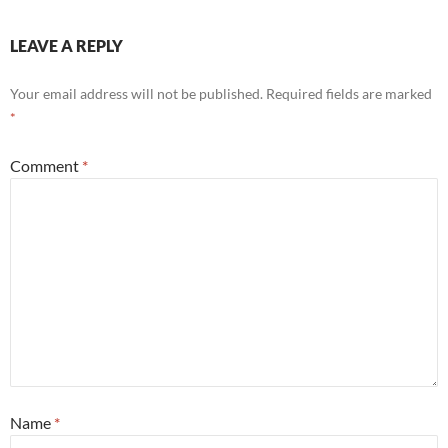
LEAVE A REPLY
Your email address will not be published.
Required fields are marked
*
Comment
*
Name
*