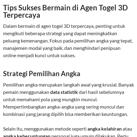
Tips Sukses Bermain di Agen Togel 3D
Terpercaya
Dalam bermain di agen togel 3D terpercaya, penting untuk
mengikuti beberapa strategi yang dapat meningkatkan
peluang kemenangan. Fokus pada pemilihan angka yang tepat,
manajemen modal yang baik, dan menghindari penipuan
online menjadi kunci untuk sukses.
Strategi Pemilihan Angka
Pemilihan angka merupakan langkah awal yang krusial. Banyak
pemain menggunakan
data statistik
dari hasil sebelumnya
untuk memahami pola yang mungkin muncul.
Mempertimbangkan angka-angka yang sering muncul dan
kombinasi yang jarang dipilih bisa memberikan keuntungan.
Selain itu, menggunakan metode seperti
angka kelahiran
atau
angka keberuntungan
personal juga umum dilakukan. Perlu