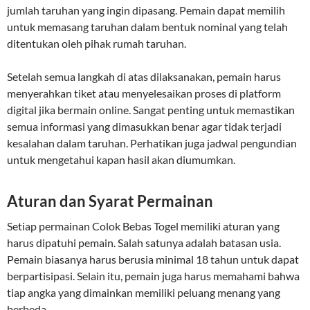
jumlah taruhan yang ingin dipasang. Pemain dapat memilih
untuk memasang taruhan dalam bentuk nominal yang telah
ditentukan oleh pihak rumah taruhan.
Setelah semua langkah di atas dilaksanakan, pemain harus
menyerahkan tiket atau menyelesaikan proses di platform
digital jika bermain online. Sangat penting untuk memastikan
semua informasi yang dimasukkan benar agar tidak terjadi
kesalahan dalam taruhan. Perhatikan juga jadwal pengundian
untuk mengetahui kapan hasil akan diumumkan.
Aturan dan Syarat Permainan
Setiap permainan Colok Bebas Togel memiliki aturan yang
harus dipatuhi pemain. Salah satunya adalah batasan usia.
Pemain biasanya harus berusia minimal 18 tahun untuk dapat
berpartisipasi. Selain itu, pemain juga harus memahami bahwa
tiap angka yang dimainkan memiliki peluang menang yang
berbeda.