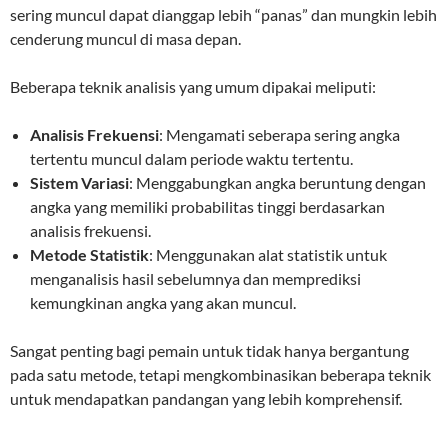
sering muncul dapat dianggap lebih “panas” dan mungkin lebih
cenderung muncul di masa depan.
Beberapa teknik analisis yang umum dipakai meliputi:
Analisis Frekuensi
: Mengamati seberapa sering angka
tertentu muncul dalam periode waktu tertentu.
Sistem Variasi
: Menggabungkan angka beruntung dengan
angka yang memiliki probabilitas tinggi berdasarkan
analisis frekuensi.
Metode Statistik
: Menggunakan alat statistik untuk
menganalisis hasil sebelumnya dan memprediksi
kemungkinan angka yang akan muncul.
Sangat penting bagi pemain untuk tidak hanya bergantung
pada satu metode, tetapi mengkombinasikan beberapa teknik
untuk mendapatkan pandangan yang lebih komprehensif.