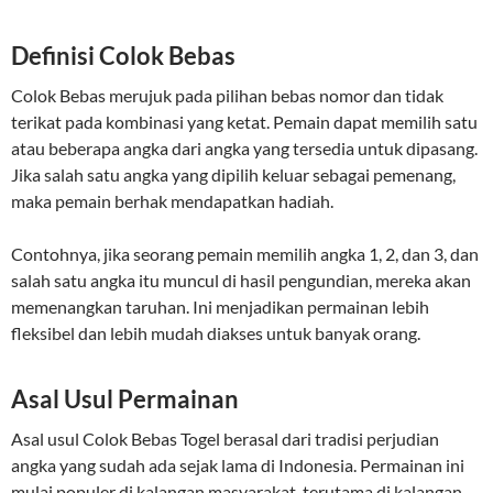
Definisi Colok Bebas
Colok Bebas merujuk pada pilihan bebas nomor dan tidak
terikat pada kombinasi yang ketat. Pemain dapat memilih satu
atau beberapa angka dari angka yang tersedia untuk dipasang.
Jika salah satu angka yang dipilih keluar sebagai pemenang,
maka pemain berhak mendapatkan hadiah.
Contohnya, jika seorang pemain memilih angka 1, 2, dan 3, dan
salah satu angka itu muncul di hasil pengundian, mereka akan
memenangkan taruhan. Ini menjadikan permainan lebih
fleksibel dan lebih mudah diakses untuk banyak orang.
Asal Usul Permainan
Asal usul Colok Bebas Togel berasal dari tradisi perjudian
angka yang sudah ada sejak lama di Indonesia. Permainan ini
mulai populer di kalangan masyarakat, terutama di kalangan