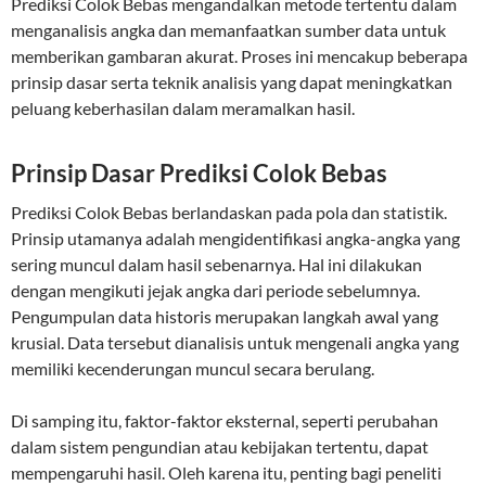
Prediksi Colok Bebas mengandalkan metode tertentu dalam
menganalisis angka dan memanfaatkan sumber data untuk
memberikan gambaran akurat. Proses ini mencakup beberapa
prinsip dasar serta teknik analisis yang dapat meningkatkan
peluang keberhasilan dalam meramalkan hasil.
Prinsip Dasar Prediksi Colok Bebas
Prediksi Colok Bebas berlandaskan pada pola dan statistik.
Prinsip utamanya adalah mengidentifikasi angka-angka yang
sering muncul dalam hasil sebenarnya. Hal ini dilakukan
dengan mengikuti jejak angka dari periode sebelumnya.
Pengumpulan data historis merupakan langkah awal yang
krusial. Data tersebut dianalisis untuk mengenali angka yang
memiliki kecenderungan muncul secara berulang.
Di samping itu, faktor-faktor eksternal, seperti perubahan
dalam sistem pengundian atau kebijakan tertentu, dapat
mempengaruhi hasil. Oleh karena itu, penting bagi peneliti