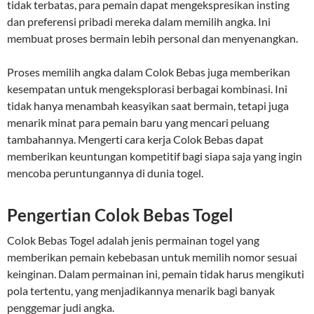
tidak terbatas, para pemain dapat mengekspresikan insting
dan preferensi pribadi mereka dalam memilih angka. Ini
membuat proses bermain lebih personal dan menyenangkan.
Proses memilih angka dalam Colok Bebas juga memberikan
kesempatan untuk mengeksplorasi berbagai kombinasi. Ini
tidak hanya menambah keasyikan saat bermain, tetapi juga
menarik minat para pemain baru yang mencari peluang
tambahannya. Mengerti cara kerja Colok Bebas dapat
memberikan keuntungan kompetitif bagi siapa saja yang ingin
mencoba peruntungannya di dunia togel.
Pengertian Colok Bebas Togel
Colok Bebas Togel adalah jenis permainan togel yang
memberikan pemain kebebasan untuk memilih nomor sesuai
keinginan. Dalam permainan ini, pemain tidak harus mengikuti
pola tertentu, yang menjadikannya menarik bagi banyak
penggemar judi angka.