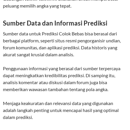
peluang memilih angka yang tepat.
Sumber Data dan Informasi Prediksi
Sumber data untuk Prediksi Colok Bebas bisa berasal dari
berbagai platform, seperti situs resmi pengorganisir undian,
forum komunitas, dan aplikasi prediksi. Data historis yang
akurat sangat krusial dalam analisis.
Penggunaan informasi yang berasal dari sumber terpercaya
dapat meningkatkan kredibilitas prediksi. Di samping itu,
analisis komentar atau diskusi dalam forum juga bisa
memberikan wawasan tambahan tentang pola angka.
Menjaga keakuratan dan relevansi data yang digunakan
adalah langkah penting untuk mencapai hasil yang optimal
dalam prediksi.