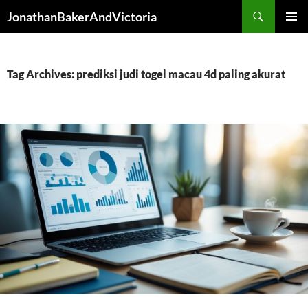
Search
JonathanBakerAndVictoria
SKIP
PRIMAR
TO
MENU
CONTENT
Tag Archives: prediksi judi togel macau 4d paling akurat