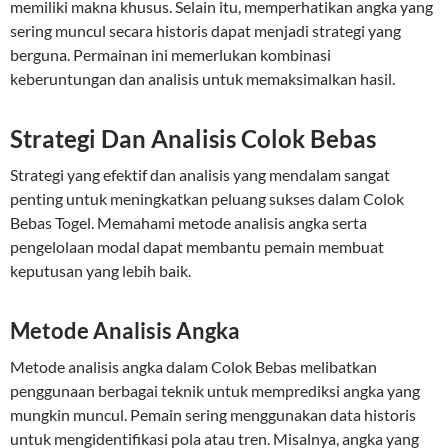
memiliki makna khusus. Selain itu, memperhatikan angka yang
sering muncul secara historis dapat menjadi strategi yang
berguna. Permainan ini memerlukan kombinasi
keberuntungan dan analisis untuk memaksimalkan hasil.
Strategi Dan Analisis Colok Bebas
Strategi yang efektif dan analisis yang mendalam sangat
penting untuk meningkatkan peluang sukses dalam Colok
Bebas Togel. Memahami metode analisis angka serta
pengelolaan modal dapat membantu pemain membuat
keputusan yang lebih baik.
Metode Analisis Angka
Metode analisis angka dalam Colok Bebas melibatkan
penggunaan berbagai teknik untuk memprediksi angka yang
mungkin muncul. Pemain sering menggunakan data historis
untuk mengidentifikasi pola atau tren. Misalnya, angka yang