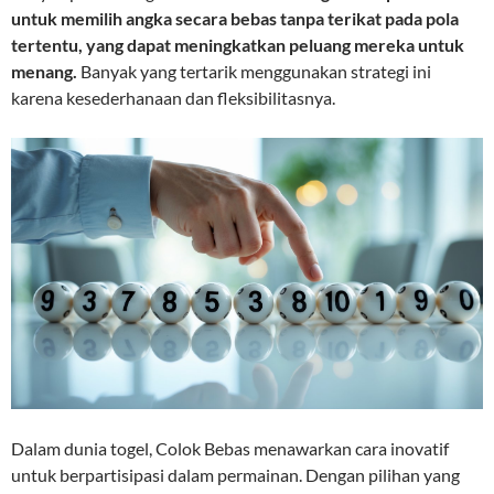
untuk memilih angka secara bebas tanpa terikat pada pola
tertentu, yang dapat meningkatkan peluang mereka untuk
menang.
Banyak yang tertarik menggunakan strategi ini
karena kesederhanaan dan fleksibilitasnya.
Dalam dunia togel, Colok Bebas menawarkan cara inovatif
untuk berpartisipasi dalam permainan. Dengan pilihan yang