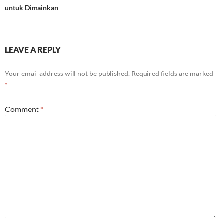
untuk Dimainkan
LEAVE A REPLY
Your email address will not be published.
Required fields are marked
*
Comment
*