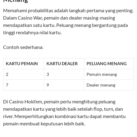
Memahami probabilitas adalah langkah pertama yang penting.
Dalam Casino War, pemain dan dealer masing-masing
mendapatkan satu kartu. Peluang menang bergantung pada
tinggi rendahnya nilai kartu.
Contoh sederhana:
KARTU PEMAIN
KARTU DEALER
PELUANG MENANG
2
3
Pemain menang
7
9
Dealer menang
Di Casino Hold’em, pemain perlu menghitung peluang
mendapatkan kartu yang lebih baik setelah flop, turn, dan
river. Memperhitungkan kombinasi kartu dapat membantu
pemain membuat keputusan lebih baik.