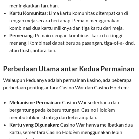
meningkatkan taruhan.
Kartu Komunitas:
Lima kartu komunitas ditempatkan di
tengah meja secara bertahap. Pemain menggunakan
kombinasi dua kartu miliknya dan tiga kartu dari meja.
Pemenang:
Pemain dengan kombinasi kartu tertinggi
menang. Kombinasi dapat berupa pasangan, tiga-of-a-kind,
atau flush, antara lain.
Perbedaan Utama antar Kedua Permainan
Walaupun keduanya adalah permainan kasino, ada beberapa
perbedaan penting antara Casino War dan Casino Hold’em:
Mekanisme Permainan:
Casino War sederhana dan
bergantung pada keberuntungan. Casino Hold’em
membutuhkan strategi dan keterampilan.
Kartu yang Digunakan:
Casino War hanya melibatkan dua
kartu, sementara Casino Hold’em menggunakan lebih