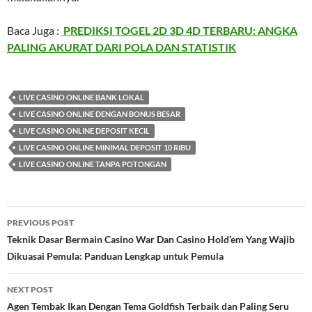
Baca Juga :
PREDIKSI TOGEL 2D 3D 4D TERBARU: ANGKA
PALING AKURAT DARI POLA DAN STATISTIK
LIVE CASINO ONLINE BANK LOKAL
LIVE CASINO ONLINE DENGAN BONUS BESAR
LIVE CASINO ONLINE DEPOSIT KECIL
LIVE CASINO ONLINE MINIMAL DEPOSIT 10 RIBU
LIVE CASINO ONLINE TANPA POTONGAN
Post
PREVIOUS POST
navigation
Teknik Dasar Bermain Casino War Dan Casino Hold’em Yang Wajib
Dikuasai Pemula: Panduan Lengkap untuk Pemula
NEXT POST
Agen Tembak Ikan Dengan Tema Goldfish Terbaik dan Paling Seru