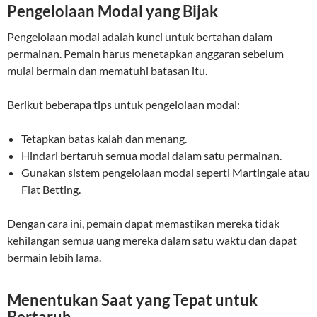
Pengelolaan Modal yang Bijak
Pengelolaan modal adalah kunci untuk bertahan dalam
permainan. Pemain harus menetapkan anggaran sebelum
mulai bermain dan mematuhi batasan itu.
Berikut beberapa tips untuk pengelolaan modal:
Tetapkan batas kalah dan menang.
Hindari bertaruh semua modal dalam satu permainan.
Gunakan sistem pengelolaan modal seperti Martingale atau
Flat Betting.
Dengan cara ini, pemain dapat memastikan mereka tidak
kehilangan semua uang mereka dalam satu waktu dan dapat
bermain lebih lama.
Menentukan Saat yang Tepat untuk
Bertaruh