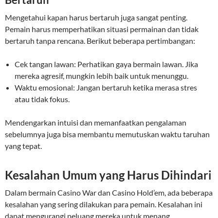
Mengetahui kapan harus bertaruh juga sangat penting.
Pemain harus memperhatikan situasi permainan dan tidak
bertaruh tanpa rencana. Berikut beberapa pertimbangan:
Cek tangan lawan: Perhatikan gaya bermain lawan. Jika
mereka agresif, mungkin lebih baik untuk menunggu.
Waktu emosional: Jangan bertaruh ketika merasa stres
atau tidak fokus.
Mendengarkan intuisi dan memanfaatkan pengalaman
sebelumnya juga bisa membantu memutuskan waktu taruhan
yang tepat.
Kesalahan Umum yang Harus Dihindari
Dalam bermain Casino War dan Casino Hold’em, ada beberapa
kesalahan yang sering dilakukan para pemain. Kesalahan ini
dapat mengurangi peluang mereka untuk menang.