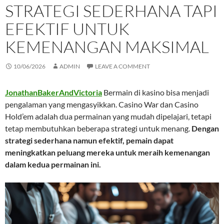
STRATEGI SEDERHANA TAPI
EFEKTIF UNTUK
KEMENANGAN MAKSIMAL
10/06/2026
ADMIN
LEAVE A COMMENT
JonathanBakerAndVictoria
Bermain di kasino bisa menjadi
pengalaman yang mengasyikkan. Casino War dan Casino
Hold’em adalah dua permainan yang mudah dipelajari, tetapi
tetap membutuhkan beberapa strategi untuk menang.
Dengan
strategi sederhana namun efektif, pemain dapat
meningkatkan peluang mereka untuk meraih kemenangan
dalam kedua permainan ini.