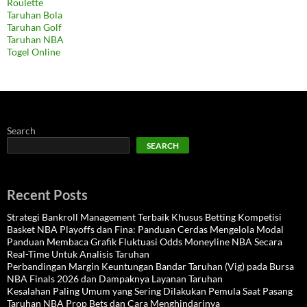
Roulette
Taruhan Bola
Taruhan Golf
Taruhan NBA
Togel Online
Search
SEARCH
Recent Posts
Strategi Bankroll Management Terbaik Khusus Betting Kompetisi
Basket NBA Playoffs dan Fina: Panduan Cerdas Mengelola Modal
Panduan Membaca Grafik Fluktuasi Odds Moneyline NBA Secara
Real-Time Untuk Analisis Taruhan
Perbandingan Margin Keuntungan Bandar Taruhan (Vig) pada Bursa
NBA Finals 2026 dan Dampaknya Layanan Taruhan
Kesalahan Paling Umum yang Sering Dilakukan Pemula Saat Pasang
Taruhan NBA Prop Bets dan Cara Menghindarinya