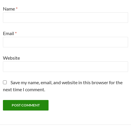
Name
*
Email
*
Website
Save my name, email, and website in this browser for the
next time I comment.