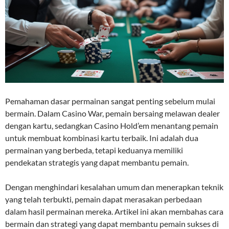
Pemahaman dasar permainan sangat penting sebelum mulai
bermain. Dalam Casino War, pemain bersaing melawan dealer
dengan kartu, sedangkan Casino Hold’em menantang pemain
untuk membuat kombinasi kartu terbaik. Ini adalah dua
permainan yang berbeda, tetapi keduanya memiliki
pendekatan strategis yang dapat membantu pemain.
Dengan menghindari kesalahan umum dan menerapkan teknik
yang telah terbukti, pemain dapat merasakan perbedaan
dalam hasil permainan mereka. Artikel ini akan membahas cara
bermain dan strategi yang dapat membantu pemain sukses di