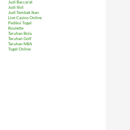
Judi Baccarat
Judi Slot
Judi Tembak Ikan
Live Casino Online
Pediksi Togel
Roulette
Taruhan Bola
Taruhan Golf
Taruhan NBA
Togel Online