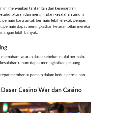
n ini menyajikan tantangan dan kesenangan
getahui aturan dan menghindari kesalahan umum
pemain baru untuk bermain lebih efektif. Dengan
at, pemain dapat meningkatkan keterampilan mereka
nangan lebih banyak.
ing
 memahami aturan dasar sebelum mulai bermain.
 kesalahan umum dapat meningkatkan peluang
g tepat membantu pemain dalam kedua permainan.
 Dasar Casino War dan Casino