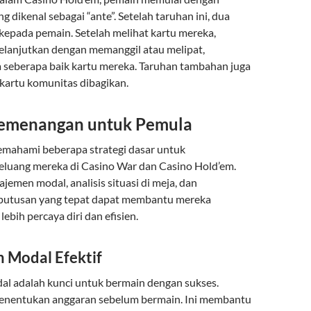
g dikenal sebagai “ante”. Setelah taruhan ini, dua
 kepada pemain. Setelah melihat kartu mereka,
lanjutkan dengan memanggil atau melipat,
 seberapa baik kartu mereka. Taruhan tambahan juga
 kartu komunitas dibagikan.
Kemenangan untuk Pemula
mahami beberapa strategi dasar untuk
luang mereka di Casino War dan Casino Hold’em.
emen modal, analisis situasi di meja, dan
putusan yang tepat dapat membantu mereka
ebih percaya diri dan efisien.
 Modal Efektif
l adalah kunci untuk bermain dengan sukses.
enentukan anggaran sebelum bermain. Ini membantu