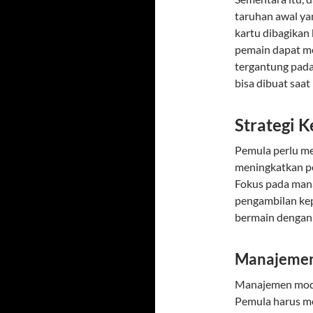
taruhan awal yan
kartu dibagikan
pemain dapat me
tergantung pada
bisa dibuat saat
Strategi 
Pemula perlu me
meningkatkan pe
Fokus pada manaj
pengambilan ke
bermain dengan l
Manajemen
Manajemen moda
Pemula harus m