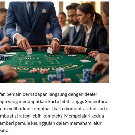
ar, pemain berhadapan langsung dengan dealer
iapa yang mendapatkan kartu lebih tinggi. Sementara
d’em melibatkan kombinasi kartu komunitas dan kartu
embuat strategi lebih kompleks. Mempelajari kedua
memberi pemula keunggulan dalam memahami alur
sino.