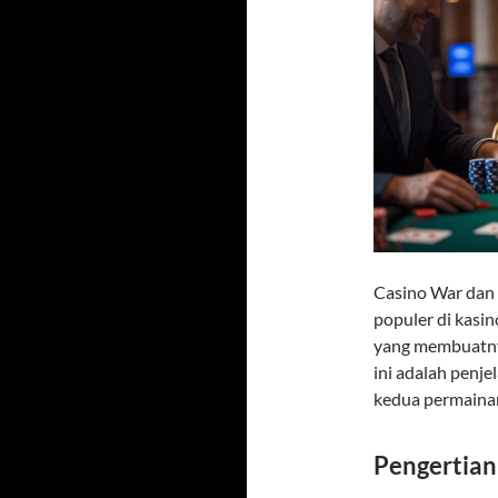
Casino War dan 
populer di kasi
yang membuatny
ini adalah penje
kedua permainan
Pengertian