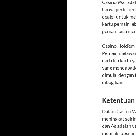
Casino War adal
hanya perlu ber
dealer untuk men
kartu pemain le
pemain bisa mem
Casino Hold’em
Pemain melawan 
dari dua kartu 
yang mendapatk
dimulai dengan 
dibagikan.
Ketentuan 
Dalam Casino War
meningkat seiri
dan As adalah ya
memiliki opsi un