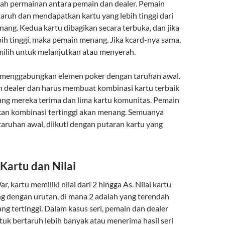
ah permainan antara pemain dan dealer. Pemain
taruh dan mendapatkan kartu yang lebih tinggi dari
ang. Kedua kartu dibagikan secara terbuka, dan jika
bih tinggi, maka pemain menang. Jika kcard-nya sama,
ilih untuk melanjutkan atau menyerah.
 menggabungkan elemen poker dengan taruhan awal.
dealer dan harus membuat kombinasi kartu terbaik
yang mereka terima dan lima kartu komunitas. Pemain
an kombinasi tertinggi akan menang. Semuanya
taruhan awal, diikuti dengan putaran kartu yang
Kartu dan Nilai
, kartu memiliki nilai dari 2 hingga As. Nilai kartu
ng dengan urutan, di mana 2 adalah yang terendah
ng tertinggi. Dalam kasus seri, pemain dan dealer
tuk bertaruh lebih banyak atau menerima hasil seri