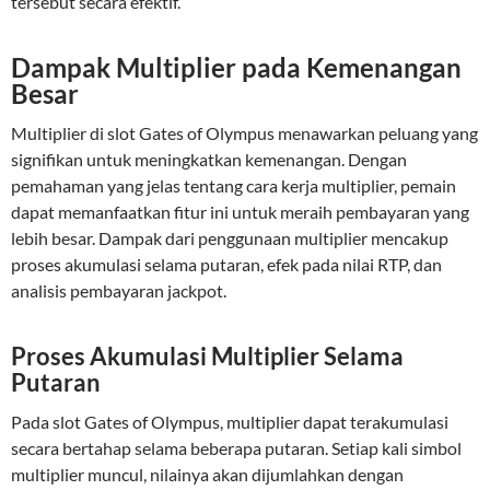
tersebut secara efektif.
Dampak Multiplier pada Kemenangan
Besar
Multiplier di slot Gates of Olympus menawarkan peluang yang
signifikan untuk meningkatkan kemenangan. Dengan
pemahaman yang jelas tentang cara kerja multiplier, pemain
dapat memanfaatkan fitur ini untuk meraih pembayaran yang
lebih besar. Dampak dari penggunaan multiplier mencakup
proses akumulasi selama putaran, efek pada nilai RTP, dan
analisis pembayaran jackpot.
Proses Akumulasi Multiplier Selama
Putaran
Pada slot Gates of Olympus, multiplier dapat terakumulasi
secara bertahap selama beberapa putaran. Setiap kali simbol
multiplier muncul, nilainya akan dijumlahkan dengan