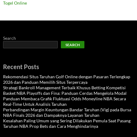
Togel Online
Search
SEARCH
Recent Posts
Rekomendasi Situs Taruhan Golf Online dengan Pasaran Terlengkap
2026 dan Panduan Memilih Situs Terpercaya
Strategi Bankroll Management Terbaik Khusus Betting Kompetisi
Basket NBA Playoffs dan Fina: Panduan Cerdas Mengelola Modal
Panduan Membaca Grafik Fluktuasi Odds Moneyline NBA Secara
Real-Time Untuk Analisis Taruhan
Perbandingan Margin Keuntungan Bandar Taruhan (Vig) pada Bursa
NBA Finals 2026 dan Dampaknya Layanan Taruhan
Kesalahan Paling Umum yang Sering Dilakukan Pemula Saat Pasang
Taruhan NBA Prop Bets dan Cara Menghindarinya