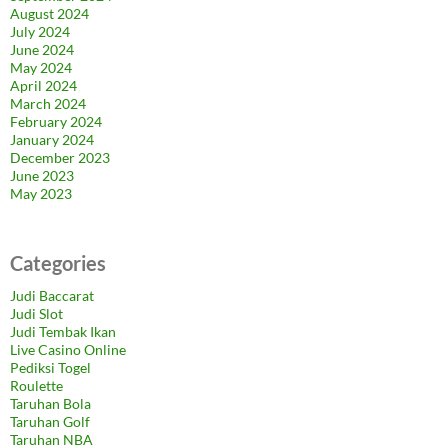
August 2024
July 2024
June 2024
May 2024
April 2024
March 2024
February 2024
January 2024
December 2023
June 2023
May 2023
Categories
Judi Baccarat
Judi Slot
Judi Tembak Ikan
Live Casino Online
Pediksi Togel
Roulette
Taruhan Bola
Taruhan Golf
Taruhan NBA