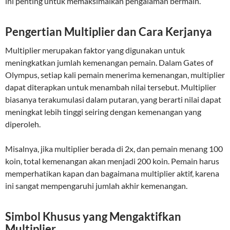
ini penting untuk memaksimalkan pengalaman bermain.
Pengertian Multiplier dan Cara Kerjanya
Multiplier merupakan faktor yang digunakan untuk
meningkatkan jumlah kemenangan pemain. Dalam Gates of
Olympus, setiap kali pemain menerima kemenangan, multiplier
dapat diterapkan untuk menambah nilai tersebut. Multiplier
biasanya terakumulasi dalam putaran, yang berarti nilai dapat
meningkat lebih tinggi seiring dengan kemenangan yang
diperoleh.
Misalnya, jika multiplier berada di 2x, dan pemain menang 100
koin, total kemenangan akan menjadi 200 koin. Pemain harus
memperhatikan kapan dan bagaimana multiplier aktif, karena
ini sangat mempengaruhi jumlah akhir kemenangan.
Simbol Khusus yang Mengaktifkan
Multiplier