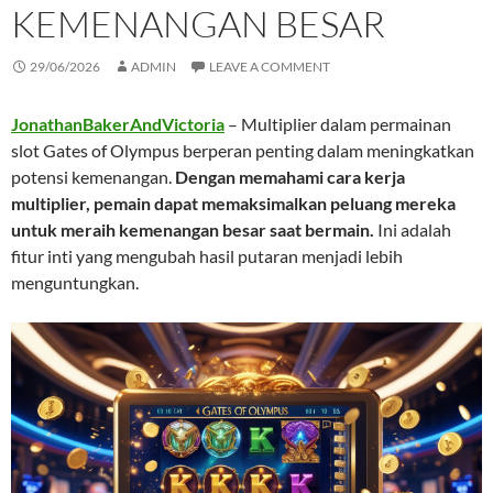
KEMENANGAN BESAR
29/06/2026
ADMIN
LEAVE A COMMENT
JonathanBakerAndVictoria
– Multiplier dalam permainan
slot Gates of Olympus berperan penting dalam meningkatkan
potensi kemenangan.
Dengan memahami cara kerja
multiplier, pemain dapat memaksimalkan peluang mereka
untuk meraih kemenangan besar saat bermain.
Ini adalah
fitur inti yang mengubah hasil putaran menjadi lebih
menguntungkan.