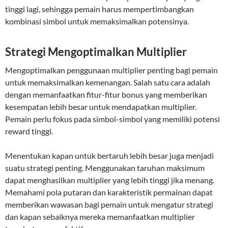
tinggi lagi, sehingga pemain harus mempertimbangkan
kombinasi simbol untuk memaksimalkan potensinya.
Strategi Mengoptimalkan Multiplier
Mengoptimalkan penggunaan multiplier penting bagi pemain
untuk memaksimalkan kemenangan. Salah satu cara adalah
dengan memanfaatkan fitur-fitur bonus yang memberikan
kesempatan lebih besar untuk mendapatkan multiplier.
Pemain perlu fokus pada simbol-simbol yang memiliki potensi
reward tinggi.
Menentukan kapan untuk bertaruh lebih besar juga menjadi
suatu strategi penting. Menggunakan taruhan maksimum
dapat menghasilkan multiplier yang lebih tinggi jika menang.
Memahami pola putaran dan karakteristik permainan dapat
memberikan wawasan bagi pemain untuk mengatur strategi
dan kapan sebaiknya mereka memanfaatkan multiplier