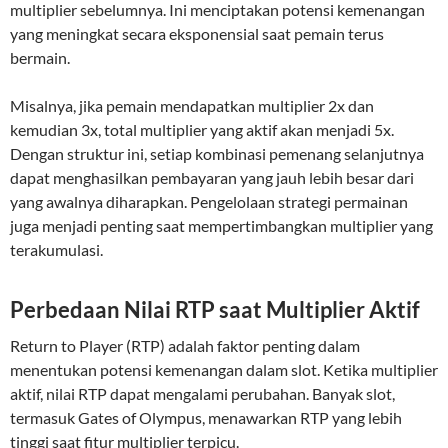
multiplier sebelumnya. Ini menciptakan potensi kemenangan
yang meningkat secara eksponensial saat pemain terus
bermain.
Misalnya, jika pemain mendapatkan multiplier 2x dan
kemudian 3x, total multiplier yang aktif akan menjadi 5x.
Dengan struktur ini, setiap kombinasi pemenang selanjutnya
dapat menghasilkan pembayaran yang jauh lebih besar dari
yang awalnya diharapkan. Pengelolaan strategi permainan
juga menjadi penting saat mempertimbangkan multiplier yang
terakumulasi.
Perbedaan Nilai RTP saat Multiplier Aktif
Return to Player (RTP) adalah faktor penting dalam
menentukan potensi kemenangan dalam slot. Ketika multiplier
aktif, nilai RTP dapat mengalami perubahan. Banyak slot,
termasuk Gates of Olympus, menawarkan RTP yang lebih
tinggi saat fitur multiplier terpicu.