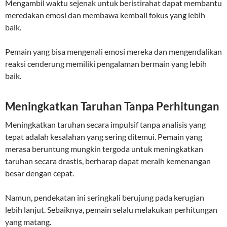
Mengambil waktu sejenak untuk beristirahat dapat membantu
meredakan emosi dan membawa kembali fokus yang lebih
baik.
Pemain yang bisa mengenali emosi mereka dan mengendalikan
reaksi cenderung memiliki pengalaman bermain yang lebih
baik.
Meningkatkan Taruhan Tanpa Perhitungan
Meningkatkan taruhan secara impulsif tanpa analisis yang
tepat adalah kesalahan yang sering ditemui. Pemain yang
merasa beruntung mungkin tergoda untuk meningkatkan
taruhan secara drastis, berharap dapat meraih kemenangan
besar dengan cepat.
Namun, pendekatan ini seringkali berujung pada kerugian
lebih lanjut. Sebaiknya, pemain selalu melakukan perhitungan
yang matang.