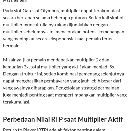
Pada slot Gates of Olympus, multiplier dapat terakumulasi
secara bertahap selama beberapa putaran. Setiap kali simbol
multiplier muncul, nilainya akan dijumlahkan dengan
multiplier sebelumnya. Ini menciptakan potensi kemenangan
yang meningkat secara eksponensial saat pemain terus
bermain.
Misalnya, jika pemain mendapatkan multiplier 2x dan
kemudian 3x, total multiplier yang aktif akan menjadi 5x.
Dengan struktur ini, setiap kombinasi pemenang selanjutnya
dapat menghasilkan pembayaran yang jauh lebih besar dari
yang awalnya diharapkan. Pengelolaan strategi permainan
juga menjadi penting saat mempertimbangkan multiplier yang
terakumulasi.
Perbedaan Nilai RTP saat Multiplier Aktif
Return to Player (RTP) adalah faktor penting dalam