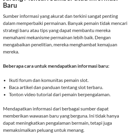
Baru
Sumber informasi yang akurat dan terkini sangat penting
dalam memperbaiki permainan. Banyak pemain tidak mencari
strategi baru atau tips yang dapat membantu mereka
memahami mekanisme permainan lebih baik. Dengan
mengabaikan penelitian, mereka menghambat kemajuan
mereka.
Beberapa cara untuk mendapatkan informasi baru:
Ikuti forum dan komunitas pemain slot.
Baca artikel dan panduan tentang slot terbaru.
Tonton video tutorial dari pemain berpengalaman.
Mendapatkan informasi dari berbagai sumber dapat
memberikan wawasan baru yang berguna. Ini tidak hanya
dapat meningkatkan pengalaman bermain, tetapi juga
memaksimalkan peluang untuk menang.