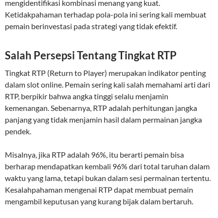
mengidentifikasi kombinasi menang yang kuat.
Ketidakpahaman terhadap pola-pola ini sering kali membuat
pemain berinvestasi pada strategi yang tidak efektif.
Salah Persepsi Tentang Tingkat RTP
Tingkat RTP (Return to Player) merupakan indikator penting
dalam slot online. Pemain sering kali salah memahami arti dari
RTP, berpikir bahwa angka tinggi selalu menjamin
kemenangan. Sebenarnya, RTP adalah perhitungan jangka
panjang yang tidak menjamin hasil dalam permainan jangka
pendek.
Misalnya, jika RTP adalah 96%, itu berarti pemain bisa
berharap mendapatkan kembali 96% dari total taruhan dalam
waktu yang lama, tetapi bukan dalam sesi permainan tertentu.
Kesalahpahaman mengenai RTP dapat membuat pemain
mengambil keputusan yang kurang bijak dalam bertaruh.