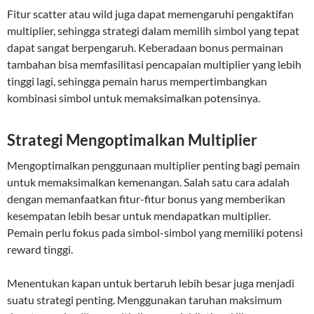
Fitur scatter atau wild juga dapat memengaruhi pengaktifan
multiplier, sehingga strategi dalam memilih simbol yang tepat
dapat sangat berpengaruh. Keberadaan bonus permainan
tambahan bisa memfasilitasi pencapaian multiplier yang lebih
tinggi lagi, sehingga pemain harus mempertimbangkan
kombinasi simbol untuk memaksimalkan potensinya.
Strategi Mengoptimalkan Multiplier
Mengoptimalkan penggunaan multiplier penting bagi pemain
untuk memaksimalkan kemenangan. Salah satu cara adalah
dengan memanfaatkan fitur-fitur bonus yang memberikan
kesempatan lebih besar untuk mendapatkan multiplier.
Pemain perlu fokus pada simbol-simbol yang memiliki potensi
reward tinggi.
Menentukan kapan untuk bertaruh lebih besar juga menjadi
suatu strategi penting. Menggunakan taruhan maksimum