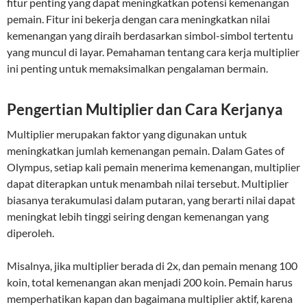
fitur penting yang dapat meningkatkan potensi kemenangan
pemain. Fitur ini bekerja dengan cara meningkatkan nilai
kemenangan yang diraih berdasarkan simbol-simbol tertentu
yang muncul di layar. Pemahaman tentang cara kerja multiplier
ini penting untuk memaksimalkan pengalaman bermain.
Pengertian Multiplier dan Cara Kerjanya
Multiplier merupakan faktor yang digunakan untuk
meningkatkan jumlah kemenangan pemain. Dalam Gates of
Olympus, setiap kali pemain menerima kemenangan, multiplier
dapat diterapkan untuk menambah nilai tersebut. Multiplier
biasanya terakumulasi dalam putaran, yang berarti nilai dapat
meningkat lebih tinggi seiring dengan kemenangan yang
diperoleh.
Misalnya, jika multiplier berada di 2x, dan pemain menang 100
koin, total kemenangan akan menjadi 200 koin. Pemain harus
memperhatikan kapan dan bagaimana multiplier aktif, karena