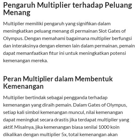
Pengaruh Multiplier terhadap Peluang
Menang
Multiplier memiliki pengaruh yang signifikan dalam
meningkatkan peluang menang di permainan Slot Gates of
Olympus. Dengan memahami bagaimana multiplier berfungsi
dan interaksinya dengan elemen lain dalam permainan, pemain
dapat memanfaatkan fitur ini untuk meningkatkan potensi
kemenangan mereka.
Peran Multiplier dalam Membentuk
Kemenangan
Multiplier bertindak sebagai pengganda terhadap
kemenangan yang diraih pemain. Dalam Gates of Olympus,
setiap kali simbol kemenangan muncul, nilai kemenangan
dapat meningkat secara drastis jika terdapat multiplier yang
aktif. Misalnya, jika kemenangan biasa senilai 1000 koin
dikalikan dengan multiplier 5x, total kemenangan akan