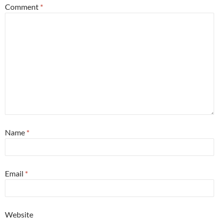
Comment
*
Name
*
Email
*
Website