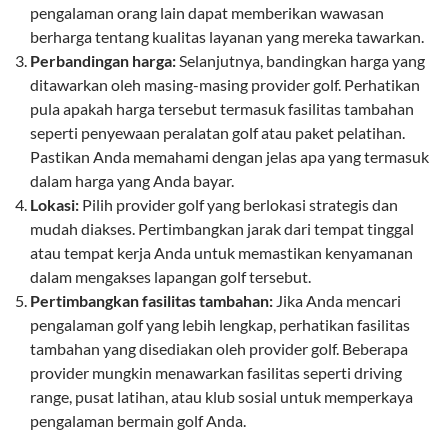
pengalaman orang lain dapat memberikan wawasan
berharga tentang kualitas layanan yang mereka tawarkan.
Perbandingan harga:
Selanjutnya, bandingkan harga yang
ditawarkan oleh masing-masing provider golf. Perhatikan
pula apakah harga tersebut termasuk fasilitas tambahan
seperti penyewaan peralatan golf atau paket pelatihan.
Pastikan Anda memahami dengan jelas apa yang termasuk
dalam harga yang Anda bayar.
Lokasi:
Pilih provider golf yang berlokasi strategis dan
mudah diakses. Pertimbangkan jarak dari tempat tinggal
atau tempat kerja Anda untuk memastikan kenyamanan
dalam mengakses lapangan golf tersebut.
Pertimbangkan fasilitas tambahan:
Jika Anda mencari
pengalaman golf yang lebih lengkap, perhatikan fasilitas
tambahan yang disediakan oleh provider golf. Beberapa
provider mungkin menawarkan fasilitas seperti driving
range, pusat latihan, atau klub sosial untuk memperkaya
pengalaman bermain golf Anda.