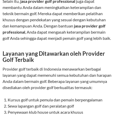
Selain itu,
jasa provider golf professional
juga dapat
membantu Anda dalam meningkatkan keterampilan dan
teknik bermain golf. Mereka dapat memberikan pelatihan
khusus dengan pendekatan yang sesuai dengan kebutuhan
dan kemampuan Anda. Dengan bantuan
jasa provider golf
professional
, Anda dapat mengasah keterampilan bermain
golf Anda sehingga dapat menjadi pemain golf yang lebih baik.
Layanan yang Ditawarkan oleh Provider
Golf Terbaik
Provider golf terbaik di Indonesia menawarkan berbagai
layanan yang dapat memenuhi semua kebutuhan dan harapan
Anda dalam bermain golf. Beberapa layanan yang umumnya
disediakan oleh provider golf berkualitas termasuk:
Kursus golf untuk pemula dan pemain berpengalaman
Sewa lapangan golf dan peralatan golf
Penyewaan klub house untuk acara khusus