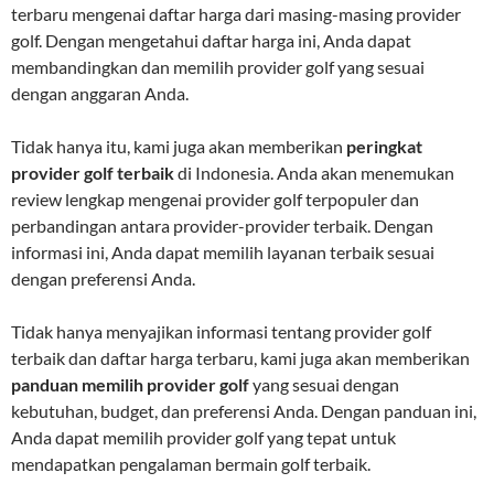
terbaru mengenai daftar harga dari masing-masing provider
golf. Dengan mengetahui daftar harga ini, Anda dapat
membandingkan dan memilih provider golf yang sesuai
dengan anggaran Anda.
Tidak hanya itu, kami juga akan memberikan
peringkat
provider golf terbaik
di Indonesia. Anda akan menemukan
review lengkap mengenai provider golf terpopuler dan
perbandingan antara provider-provider terbaik. Dengan
informasi ini, Anda dapat memilih layanan terbaik sesuai
dengan preferensi Anda.
Tidak hanya menyajikan informasi tentang provider golf
terbaik dan daftar harga terbaru, kami juga akan memberikan
panduan memilih provider golf
yang sesuai dengan
kebutuhan, budget, dan preferensi Anda. Dengan panduan ini,
Anda dapat memilih provider golf yang tepat untuk
mendapatkan pengalaman bermain golf terbaik.