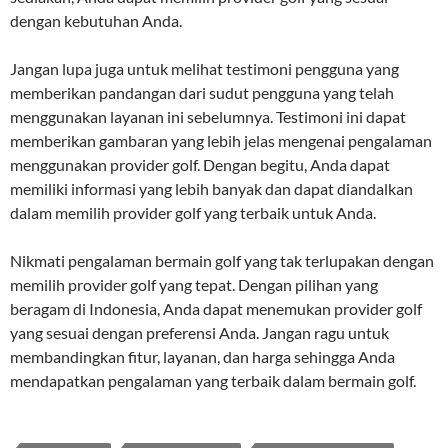
dengan kebutuhan Anda.
Jangan lupa juga untuk melihat testimoni pengguna yang
memberikan pandangan dari sudut pengguna yang telah
menggunakan layanan ini sebelumnya. Testimoni ini dapat
memberikan gambaran yang lebih jelas mengenai pengalaman
menggunakan provider golf. Dengan begitu, Anda dapat
memiliki informasi yang lebih banyak dan dapat diandalkan
dalam memilih provider golf yang terbaik untuk Anda.
Nikmati pengalaman bermain golf yang tak terlupakan dengan
memilih provider golf yang tepat. Dengan pilihan yang
beragam di Indonesia, Anda dapat menemukan provider golf
yang sesuai dengan preferensi Anda. Jangan ragu untuk
membandingkan fitur, layanan, dan harga sehingga Anda
mendapatkan pengalaman yang terbaik dalam bermain golf.