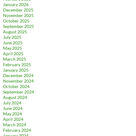
January 2026
December 2025
November 2025
October 2025
September 2025
August 2025
July 2025
June 2025
May 2025
April 2025
March 2025
February 2025
January 2025
December 2024
November 2024
October 2024
September 2024
August 2024
July 2024
June 2024
May 2024
April 2024
March 2024
February 2024
January 2024