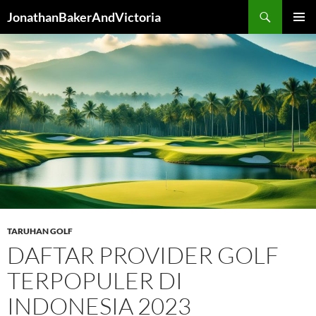
Search
JonathanBakerAndVictoria
SKIP
PRIMAR
TO
MENU
CONTENT
TARUHAN GOLF
DAFTAR PROVIDER GOLF
TERPOPULER DI
INDONESIA 2023