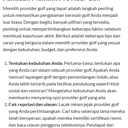
Memilih provider golf yang tepat adalah langkah penting
untuk memastikan pengalaman bermain golf Anda menjadi
luar biasa. Dengan begitu banyak pilihan yang tersedia,
penting untuk mempertimbangkan beberapa faktor sebelum
membuat keputusan akhir. Berikut adalah beberapa tips dan
saran yang berguna dalam memilih provider golf yang sesuai
dengan kebutuhan, budget, dan preferensi Anda:
Tentukan kebutuhan Anda:
Pertama-tama, tentukan apa
yang Anda cari dalam sebuah provider golf. Apakah Anda
mencari lapangan golf dengan pemandangan indah, atau
Anda lebih tertarik pada fasilitas pendukung seperti klub
sosial dan restoran? Mengetahui kebutuhan Anda akan
membantu menyaring opsi provider golf yang ada.
Cek reputasi dan ulasan:
Lacak rekam jejak provider golf
yang Anda pertimbangkan. Cari tahu seberapa lama mereka
telah beroperasi, apakah mereka memiliki sertifikasi resmi,
dan baca ulasan pengguna sebelumnya. Pendapat dan