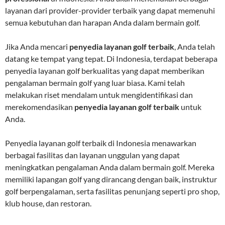
layanan dari provider-provider terbaik yang dapat memenuhi
semua kebutuhan dan harapan Anda dalam bermain golf.
Jika Anda mencari
penyedia layanan golf terbaik
, Anda telah
datang ke tempat yang tepat. Di Indonesia, terdapat beberapa
penyedia layanan golf berkualitas yang dapat memberikan
pengalaman bermain golf yang luar biasa. Kami telah
melakukan riset mendalam untuk mengidentifikasi dan
merekomendasikan
penyedia layanan golf terbaik
untuk
Anda.
Penyedia layanan golf terbaik di Indonesia menawarkan
berbagai fasilitas dan layanan unggulan yang dapat
meningkatkan pengalaman Anda dalam bermain golf. Mereka
memiliki lapangan golf yang dirancang dengan baik, instruktur
golf berpengalaman, serta fasilitas penunjang seperti pro shop,
klub house, dan restoran.