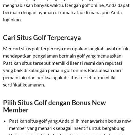
menghabiskan banyak waktu. Dengan golf online, Anda dapat
bermain dengan nyaman di rumah atau di mana pun Anda
inginkan.
Cari Situs Golf Terpercaya
Mencari situs golf terpercaya merupakan langkah awal untuk
mendapatkan pengalaman bermain golf yang memuaskan.
Pastikan situs tersebut memiliki lisensi resmi dan reputasi
yang baik di kalangan pemain golf online. Baca ulasan dari
pemain lain dan periksa apakah situs tersebut memiliki
sertifikat keamanan.
Pilih Situs Golf dengan Bonus New
Member
Pastikan situs golf yang Anda pilih menawarkan bonus new
member yang menarik sebagai insentif untuk bergabung.