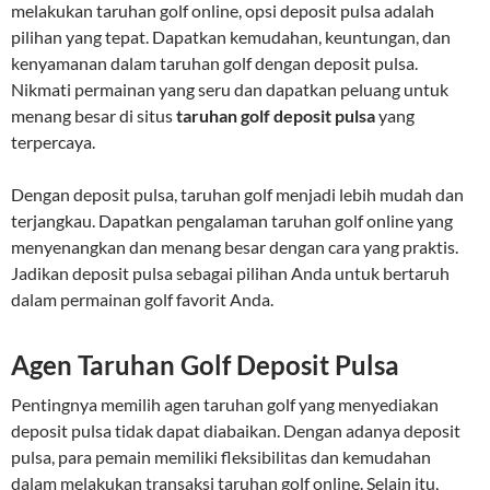
melakukan taruhan golf online, opsi deposit pulsa adalah
pilihan yang tepat. Dapatkan kemudahan, keuntungan, dan
kenyamanan dalam taruhan golf dengan deposit pulsa.
Nikmati permainan yang seru dan dapatkan peluang untuk
menang besar di situs
taruhan golf deposit pulsa
yang
terpercaya.
Dengan deposit pulsa, taruhan golf menjadi lebih mudah dan
terjangkau. Dapatkan pengalaman taruhan golf online yang
menyenangkan dan menang besar dengan cara yang praktis.
Jadikan deposit pulsa sebagai pilihan Anda untuk bertaruh
dalam permainan golf favorit Anda.
Agen Taruhan Golf Deposit Pulsa
Pentingnya memilih agen taruhan golf yang menyediakan
deposit pulsa tidak dapat diabaikan. Dengan adanya deposit
pulsa, para pemain memiliki fleksibilitas dan kemudahan
dalam melakukan transaksi taruhan golf online. Selain itu,