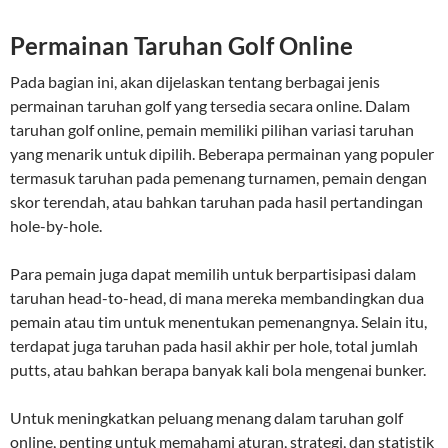
Permainan Taruhan Golf Online
Pada bagian ini, akan dijelaskan tentang berbagai jenis
permainan taruhan golf yang tersedia secara online. Dalam
taruhan golf online, pemain memiliki pilihan variasi taruhan
yang menarik untuk dipilih. Beberapa permainan yang populer
termasuk taruhan pada pemenang turnamen, pemain dengan
skor terendah, atau bahkan taruhan pada hasil pertandingan
hole-by-hole.
Para pemain juga dapat memilih untuk berpartisipasi dalam
taruhan head-to-head, di mana mereka membandingkan dua
pemain atau tim untuk menentukan pemenangnya. Selain itu,
terdapat juga taruhan pada hasil akhir per hole, total jumlah
putts, atau bahkan berapa banyak kali bola mengenai bunker.
Untuk meningkatkan peluang menang dalam taruhan golf
online, penting untuk memahami aturan, strategi, dan statistik