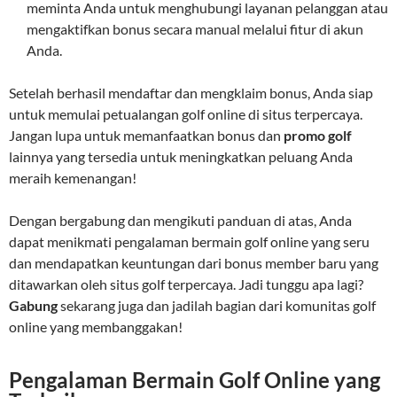
meminta Anda untuk menghubungi layanan pelanggan atau
mengaktifkan bonus secara manual melalui fitur di akun
Anda.
Setelah berhasil mendaftar dan mengklaim bonus, Anda siap
untuk memulai petualangan golf online di situs terpercaya.
Jangan lupa untuk memanfaatkan bonus dan
promo golf
lainnya yang tersedia untuk meningkatkan peluang Anda
meraih kemenangan!
Dengan bergabung dan mengikuti panduan di atas, Anda
dapat menikmati pengalaman bermain golf online yang seru
dan mendapatkan keuntungan dari bonus member baru yang
ditawarkan oleh situs golf terpercaya. Jadi tunggu apa lagi?
Gabung
sekarang juga dan jadilah bagian dari komunitas golf
online yang membanggakan!
Pengalaman Bermain Golf Online yang