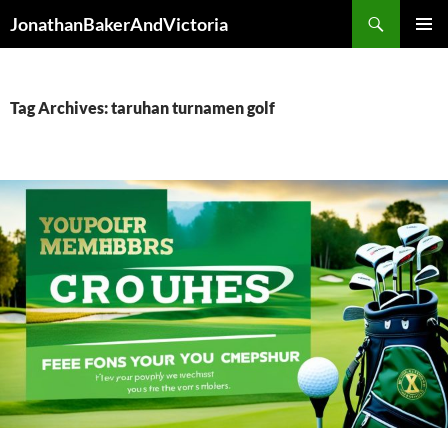
Search
JonathanBakerAndVictoria
SKIP
PRIMAR
TO
MENU
CONTENT
Tag Archives: taruhan turnamen golf