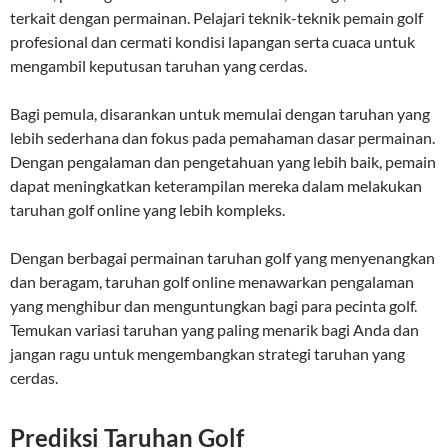
terkait dengan permainan. Pelajari teknik-teknik pemain golf
profesional dan cermati kondisi lapangan serta cuaca untuk
mengambil keputusan taruhan yang cerdas.
Bagi pemula, disarankan untuk memulai dengan taruhan yang
lebih sederhana dan fokus pada pemahaman dasar permainan.
Dengan pengalaman dan pengetahuan yang lebih baik, pemain
dapat meningkatkan keterampilan mereka dalam melakukan
taruhan golf online yang lebih kompleks.
Dengan berbagai permainan taruhan golf yang menyenangkan
dan beragam, taruhan golf online menawarkan pengalaman
yang menghibur dan menguntungkan bagi para pecinta golf.
Temukan variasi taruhan yang paling menarik bagi Anda dan
jangan ragu untuk mengembangkan strategi taruhan yang
cerdas.
Prediksi Taruhan Golf