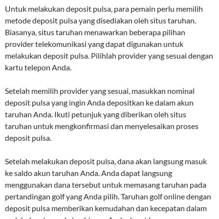
Untuk melakukan deposit pulsa, para pemain perlu memilih
metode deposit pulsa yang disediakan oleh situs taruhan.
Biasanya, situs taruhan menawarkan beberapa pilihan
provider telekomunikasi yang dapat digunakan untuk
melakukan deposit pulsa. Pilihlah provider yang sesuai dengan
kartu telepon Anda.
Setelah memilih provider yang sesuai, masukkan nominal
deposit pulsa yang ingin Anda depositkan ke dalam akun
taruhan Anda. Ikuti petunjuk yang diberikan oleh situs
taruhan untuk mengkonfirmasi dan menyelesaikan proses
deposit pulsa.
Setelah melakukan deposit pulsa, dana akan langsung masuk
ke saldo akun taruhan Anda. Anda dapat langsung
menggunakan dana tersebut untuk memasang taruhan pada
pertandingan golf yang Anda pilih. Taruhan golf online dengan
deposit pulsa memberikan kemudahan dan kecepatan dalam