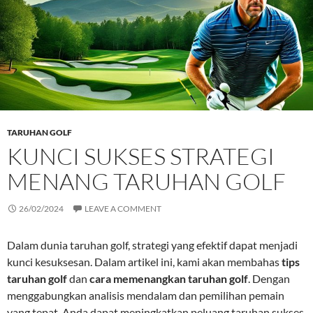
TARUHAN GOLF
KUNCI SUKSES STRATEGI
MENANG TARUHAN GOLF
26/02/2024
LEAVE A COMMENT
Dalam dunia taruhan golf, strategi yang efektif dapat menjadi
kunci kesuksesan. Dalam artikel ini, kami akan membahas
tips
taruhan golf
dan
cara memenangkan taruhan golf
. Dengan
menggabungkan analisis mendalam dan pemilihan pemain
yang tepat, Anda dapat meningkatkan peluang taruhan sukses