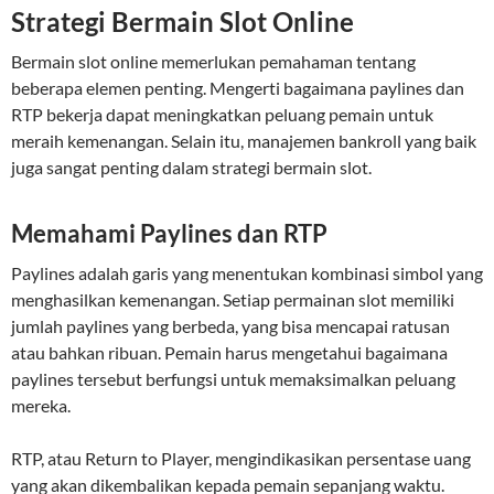
Strategi Bermain Slot Online
Bermain slot online memerlukan pemahaman tentang
beberapa elemen penting. Mengerti bagaimana paylines dan
RTP bekerja dapat meningkatkan peluang pemain untuk
meraih kemenangan. Selain itu, manajemen bankroll yang baik
juga sangat penting dalam strategi bermain slot.
Memahami Paylines dan RTP
Paylines adalah garis yang menentukan kombinasi simbol yang
menghasilkan kemenangan. Setiap permainan slot memiliki
jumlah paylines yang berbeda, yang bisa mencapai ratusan
atau bahkan ribuan. Pemain harus mengetahui bagaimana
paylines tersebut berfungsi untuk memaksimalkan peluang
mereka.
RTP, atau Return to Player, mengindikasikan persentase uang
yang akan dikembalikan kepada pemain sepanjang waktu.