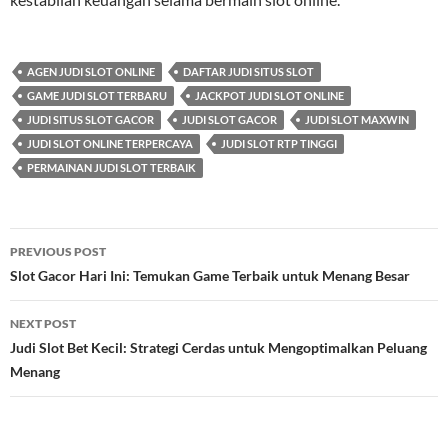
AGEN JUDI SLOT ONLINE
DAFTAR JUDI SITUS SLOT
GAME JUDI SLOT TERBARU
JACKPOT JUDI SLOT ONLINE
JUDI SITUS SLOT GACOR
JUDI SLOT GACOR
JUDI SLOT MAXWIN
JUDI SLOT ONLINE TERPERCAYA
JUDI SLOT RTP TINGGI
PERMAINAN JUDI SLOT TERBAIK
Post
PREVIOUS POST
navigation
Slot Gacor Hari Ini: Temukan Game Terbaik untuk Menang Besar
NEXT POST
Judi Slot Bet Kecil: Strategi Cerdas untuk Mengoptimalkan Peluang
Menang