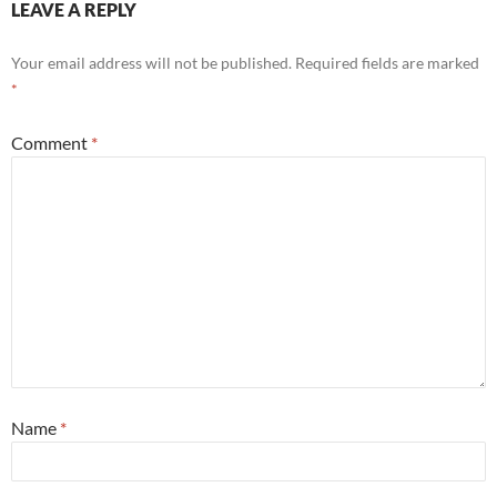
LEAVE A REPLY
Your email address will not be published.
Required fields are marked
*
Comment
*
Name
*