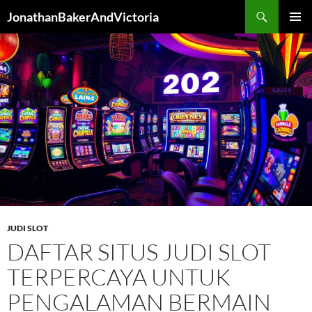
Search
JonathanBakerAndVictoria
SKIP
PRIMAR
TO
MENU
CONTENT
JUDI SLOT
DAFTAR SITUS JUDI SLOT
TERPERCAYA UNTUK
PENGALAMAN BERMAIN