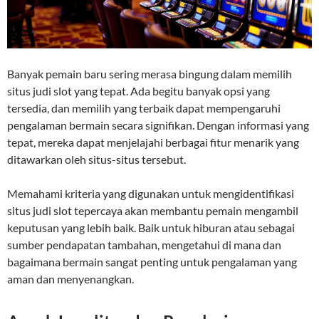
Banyak pemain baru sering merasa bingung dalam memilih
situs judi slot yang tepat. Ada begitu banyak opsi yang
tersedia, dan memilih yang terbaik dapat mempengaruhi
pengalaman bermain secara signifikan. Dengan informasi yang
tepat, mereka dapat menjelajahi berbagai fitur menarik yang
ditawarkan oleh situs-situs tersebut.
Memahami kriteria yang digunakan untuk mengidentifikasi
situs judi slot tepercaya akan membantu pemain mengambil
keputusan yang lebih baik. Baik untuk hiburan atau sebagai
sumber pendapatan tambahan, mengetahui di mana dan
bagaimana bermain sangat penting untuk pengalaman yang
aman dan menyenangkan.