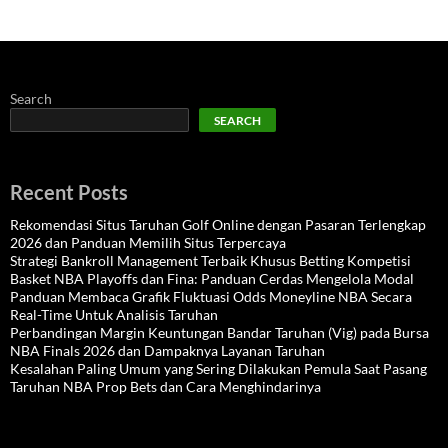
Search
SEARCH
Recent Posts
Rekomendasi Situs Taruhan Golf Online dengan Pasaran Terlengkap
2026 dan Panduan Memilih Situs Terpercaya
Strategi Bankroll Management Terbaik Khusus Betting Kompetisi
Basket NBA Playoffs dan Fina: Panduan Cerdas Mengelola Modal
Panduan Membaca Grafik Fluktuasi Odds Moneyline NBA Secara
Real-Time Untuk Analisis Taruhan
Perbandingan Margin Keuntungan Bandar Taruhan (Vig) pada Bursa
NBA Finals 2026 dan Dampaknya Layanan Taruhan
Kesalahan Paling Umum yang Sering Dilakukan Pemula Saat Pasang
Taruhan NBA Prop Bets dan Cara Menghindarinya