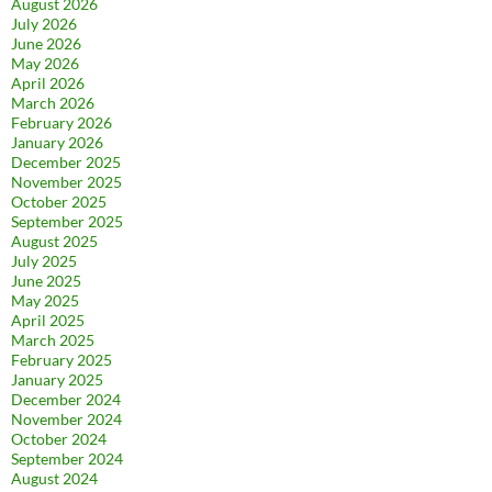
August 2026
July 2026
June 2026
May 2026
April 2026
March 2026
February 2026
January 2026
December 2025
November 2025
October 2025
September 2025
August 2025
July 2025
June 2025
May 2025
April 2025
March 2025
February 2025
January 2025
December 2024
November 2024
October 2024
September 2024
August 2024