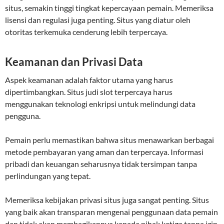
situs, semakin tinggi tingkat kepercayaan pemain. Memeriksa
lisensi dan regulasi juga penting. Situs yang diatur oleh
otoritas terkemuka cenderung lebih terpercaya.
Keamanan dan Privasi Data
Aspek keamanan adalah faktor utama yang harus
dipertimbangkan. Situs judi slot terpercaya harus
menggunakan teknologi enkripsi untuk melindungi data
pengguna.
Pemain perlu memastikan bahwa situs menawarkan berbagai
metode pembayaran yang aman dan terpercaya. Informasi
pribadi dan keuangan seharusnya tidak tersimpan tanpa
perlindungan yang tepat.
Memeriksa kebijakan privasi situs juga sangat penting. Situs
yang baik akan transparan mengenai penggunaan data pemain
dan tidak akan membagikannya kepada pihak ketiga tanpa izin.