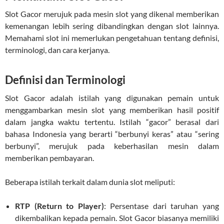
Slot Gacor merujuk pada mesin slot yang dikenal memberikan
kemenangan lebih sering dibandingkan dengan slot lainnya.
Memahami slot ini memerlukan pengetahuan tentang definisi,
terminologi, dan cara kerjanya.
Definisi dan Terminologi
Slot Gacor adalah istilah yang digunakan pemain untuk
menggambarkan mesin slot yang memberikan hasil positif
dalam jangka waktu tertentu. Istilah “gacor” berasal dari
bahasa Indonesia yang berarti “berbunyi keras” atau “sering
berbunyi”, merujuk pada keberhasilan mesin dalam
memberikan pembayaran.
Beberapa istilah terkait dalam dunia slot meliputi:
RTP (Return to Player)
: Persentase dari taruhan yang
dikembalikan kepada pemain. Slot Gacor biasanya memiliki