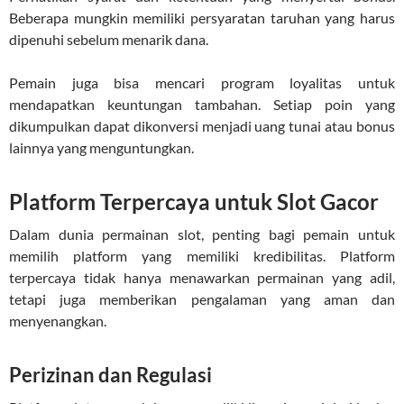
Beberapa mungkin memiliki persyaratan taruhan yang harus
dipenuhi sebelum menarik dana.
Pemain juga bisa mencari program loyalitas untuk
mendapatkan keuntungan tambahan. Setiap poin yang
dikumpulkan dapat dikonversi menjadi uang tunai atau bonus
lainnya yang menguntungkan.
Platform Terpercaya untuk Slot Gacor
Dalam dunia permainan slot, penting bagi pemain untuk
memilih platform yang memiliki kredibilitas. Platform
terpercaya tidak hanya menawarkan permainan yang adil,
tetapi juga memberikan pengalaman yang aman dan
menyenangkan.
Perizinan dan Regulasi