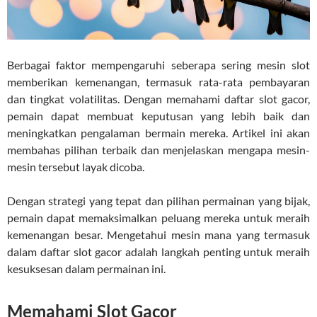
Berbagai faktor mempengaruhi seberapa sering mesin slot
memberikan kemenangan, termasuk rata-rata pembayaran
dan tingkat volatilitas. Dengan memahami daftar slot gacor,
pemain dapat membuat keputusan yang lebih baik dan
meningkatkan pengalaman bermain mereka. Artikel ini akan
membahas pilihan terbaik dan menjelaskan mengapa mesin-
mesin tersebut layak dicoba.
Dengan strategi yang tepat dan pilihan permainan yang bijak,
pemain dapat memaksimalkan peluang mereka untuk meraih
kemenangan besar. Mengetahui mesin mana yang termasuk
dalam daftar slot gacor adalah langkah penting untuk meraih
kesuksesan dalam permainan ini.
Memahami Slot Gacor