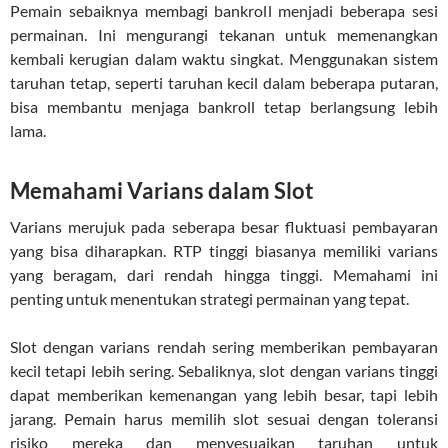
Pemain sebaiknya membagi bankroll menjadi beberapa sesi
permainan. Ini mengurangi tekanan untuk memenangkan
kembali kerugian dalam waktu singkat. Menggunakan sistem
taruhan tetap, seperti taruhan kecil dalam beberapa putaran,
bisa membantu menjaga bankroll tetap berlangsung lebih
lama.
Memahami Varians dalam Slot
Varians merujuk pada seberapa besar fluktuasi pembayaran
yang bisa diharapkan. RTP tinggi biasanya memiliki varians
yang beragam, dari rendah hingga tinggi. Memahami ini
penting untuk menentukan strategi permainan yang tepat.
Slot dengan varians rendah sering memberikan pembayaran
kecil tetapi lebih sering. Sebaliknya, slot dengan varians tinggi
dapat memberikan kemenangan yang lebih besar, tapi lebih
jarang. Pemain harus memilih slot sesuai dengan toleransi
risiko mereka dan menyesuaikan taruhan untuk