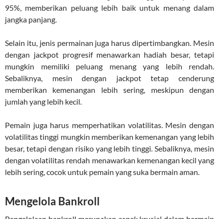
95%, memberikan peluang lebih baik untuk menang dalam
jangka panjang.
Selain itu, jenis permainan juga harus dipertimbangkan. Mesin
dengan jackpot progresif menawarkan hadiah besar, tetapi
mungkin memiliki peluang menang yang lebih rendah.
Sebaliknya, mesin dengan jackpot tetap cenderung
memberikan kemenangan lebih sering, meskipun dengan
jumlah yang lebih kecil.
Pemain juga harus memperhatikan volatilitas. Mesin dengan
volatilitas tinggi mungkin memberikan kemenangan yang lebih
besar, tetapi dengan risiko yang lebih tinggi. Sebaliknya, mesin
dengan volatilitas rendah menawarkan kemenangan kecil yang
lebih sering, cocok untuk pemain yang suka bermain aman.
Mengelola Bankroll
Pengelolaan bankroll merupakan aspek krusial dalam bermain