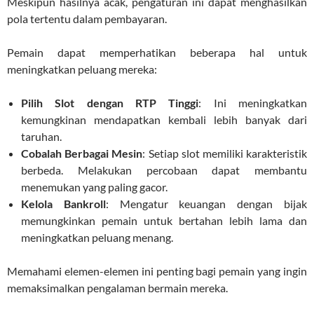
Meskipun hasilnya acak, pengaturan ini dapat menghasilkan
pola tertentu dalam pembayaran.
Pemain dapat memperhatikan beberapa hal untuk
meningkatkan peluang mereka:
Pilih Slot dengan RTP Tinggi
: Ini meningkatkan
kemungkinan mendapatkan kembali lebih banyak dari
taruhan.
Cobalah Berbagai Mesin
: Setiap slot memiliki karakteristik
berbeda. Melakukan percobaan dapat membantu
menemukan yang paling gacor.
Kelola Bankroll
: Mengatur keuangan dengan bijak
memungkinkan pemain untuk bertahan lebih lama dan
meningkatkan peluang menang.
Memahami elemen-elemen ini penting bagi pemain yang ingin
memaksimalkan pengalaman bermain mereka.