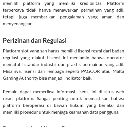
memilih platform yang memiliki kredibilitas. Platform
terpercaya tidak hanya menawarkan permainan yang adil,
tetapi juga memberikan pengalaman yang aman dan
menyenangkan.
Perizinan dan Regulasi
Platform slot yang sah harus memiliki lisensi resmi dari badan
regulasi yang diakui. Lisensi ini menjamin bahwa operator
mematuhi standar industri dan praktik permainan yang adil.
Misalnya, lisensi dari lembaga seperti PAGCOR atau Malta
Gaming Authority bisa menjadi indikator baik.
Pemain dapat memeriksa informasi lisensi ini di situs web
resmi platform. Sangat penting untuk memastikan bahwa
platform beroperasi di bawah hukum yang berlaku dan
memiliki prosedur untuk menjaga keamanan data pengguna.