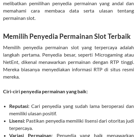
melibatkan pemilihan penyedia permainan yang andal dan
memahami cara membaca data serta ulasan tentang
permainan slot.
Memilih Penyedia Permainan Slot Terbaik
Memilih penyedia permainan slot yang terpercaya adalah
langkah pertama. Penyedia besar, seperti Microgaming atau
NetEnt, dikenal menawarkan permainan dengan RTP tinggi.
Mereka biasanya menyediakan informasi RTP di situs resmi
mereka.
Ciri-ciri penyedia permainan yang baik:
Reputasi:
Cari penyedia yang sudah lama beroperasi dan
memiliki ulasan positif.
Lisensi:
Pastikan penyedia memiliki lisensi dari otoritas judi
terpercaya.
Variasi Permainan:
Penyedia yang baik menawarkan