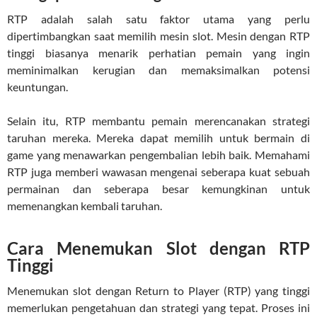
RTP adalah salah satu faktor utama yang perlu
dipertimbangkan saat memilih mesin slot. Mesin dengan RTP
tinggi biasanya menarik perhatian pemain yang ingin
meminimalkan kerugian dan memaksimalkan potensi
keuntungan.
Selain itu, RTP membantu pemain merencanakan strategi
taruhan mereka. Mereka dapat memilih untuk bermain di
game yang menawarkan pengembalian lebih baik. Memahami
RTP juga memberi wawasan mengenai seberapa kuat sebuah
permainan dan seberapa besar kemungkinan untuk
memenangkan kembali taruhan.
Cara Menemukan Slot dengan RTP
Tinggi
Menemukan slot dengan Return to Player (RTP) yang tinggi
memerlukan pengetahuan dan strategi yang tepat. Proses ini