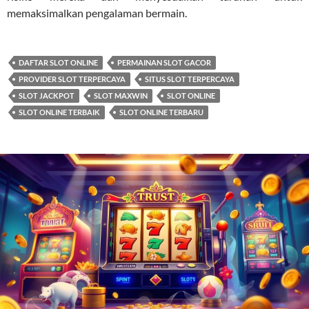
memaksimalkan pengalaman bermain.
DAFTAR SLOT ONLINE
PERMAINAN SLOT GACOR
PROVIDER SLOT TERPERCAYA
SITUS SLOT TERPERCAYA
SLOT JACKPOT
SLOT MAXWIN
SLOT ONLINE
SLOT ONLINE TERBAIK
SLOT ONLINE TERBARU