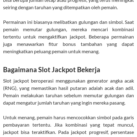
seiring dengan taruhan yang ditempatkan oleh pemain.
Permainan ini biasanya melibatkan gulungan dan simbol. Saat
pemain memutar gulungan, mereka mencari kombinasi
tertentu untuk mengaktifkan jackpot. Beberapa permainan
juga menawarkan fitur bonus tambahan yang dapat
meningkatkan peluang pemain untuk menang.
Bagaimana Slot Jackpot Bekerja
Slot jackpot beroperasi menggunakan generator angka acak
(RNG), yang memastikan hasil putaran adalah acak dan adil.
Pemain melakukan taruhan sebelum memutar gulungan dan
dapat mengatur jumlah taruhan yang ingin mereka pasang.
Untuk menang, pemain harus mencocokkan simbol pada garis
pembayaran tertentu. Jika kombinasi yang tepat muncul,
jackpot bisa teraktifkan. Pada jackpot progresif, persentase