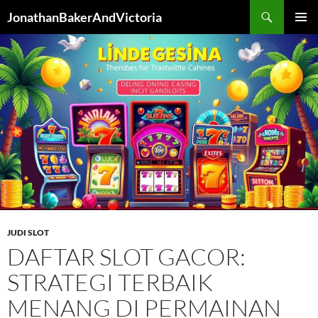
Search
JonathanBakerAndVictoria
SKIP
PRIMAR
TO
MENU
CONTENT
JUDI SLOT
DAFTAR SLOT GACOR:
STRATEGI TERBAIK
MENANG DI PERMAINAN