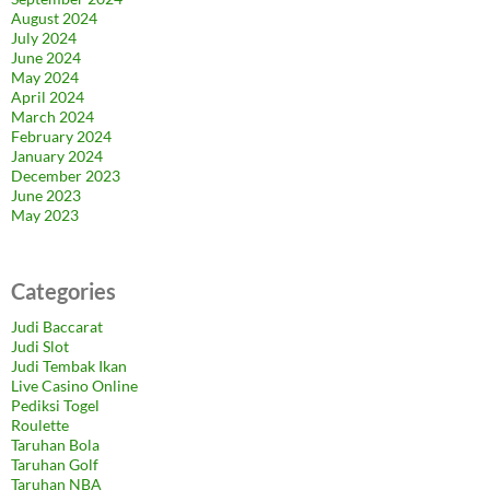
August 2024
July 2024
June 2024
May 2024
April 2024
March 2024
February 2024
January 2024
December 2023
June 2023
May 2023
Categories
Judi Baccarat
Judi Slot
Judi Tembak Ikan
Live Casino Online
Pediksi Togel
Roulette
Taruhan Bola
Taruhan Golf
Taruhan NBA