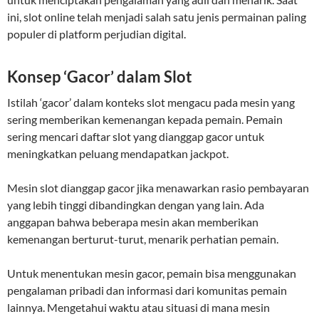
ini, slot online telah menjadi salah satu jenis permainan paling
populer di platform perjudian digital.
Konsep ‘Gacor’ dalam Slot
Istilah ‘gacor’ dalam konteks slot mengacu pada mesin yang
sering memberikan kemenangan kepada pemain. Pemain
sering mencari daftar slot yang dianggap gacor untuk
meningkatkan peluang mendapatkan jackpot.
Mesin slot dianggap gacor jika menawarkan rasio pembayaran
yang lebih tinggi dibandingkan dengan yang lain. Ada
anggapan bahwa beberapa mesin akan memberikan
kemenangan berturut-turut, menarik perhatian pemain.
Untuk menentukan mesin gacor, pemain bisa menggunakan
pengalaman pribadi dan informasi dari komunitas pemain
lainnya. Mengetahui waktu atau situasi di mana mesin