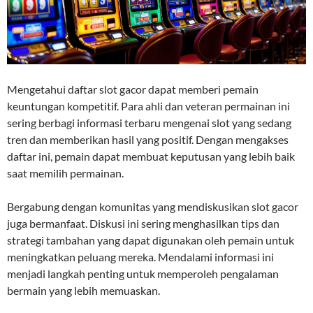
Mengetahui daftar slot gacor dapat memberi pemain
keuntungan kompetitif. Para ahli dan veteran permainan ini
sering berbagi informasi terbaru mengenai slot yang sedang
tren dan memberikan hasil yang positif. Dengan mengakses
daftar ini, pemain dapat membuat keputusan yang lebih baik
saat memilih permainan.
Bergabung dengan komunitas yang mendiskusikan slot gacor
juga bermanfaat. Diskusi ini sering menghasilkan tips dan
strategi tambahan yang dapat digunakan oleh pemain untuk
meningkatkan peluang mereka. Mendalami informasi ini
menjadi langkah penting untuk memperoleh pengalaman
bermain yang lebih memuaskan.