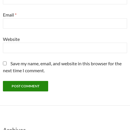
Email
*
Website
Save my name, email, and website in this browser for the
next time I comment.
Archives