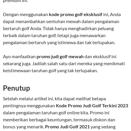
premium ini.
Dengan menggunakan
kode promo golf eksklusif
ini, Anda
dapat menambahkan sentuhan mewah dalam pengalaman
bertaruh golf Anda. Tidak hanya menghadirkan peluang
terbaik dalam taruhan golf, tetapi juga menawarkan
pengalaman bertaruh yang istimewa dan tak terlupakan.
Ayo manfaatkan
promo judi golf mewah
dan eksklusif ini
sekarang juga. Jadilah salah satu dari mereka yang menikmati
keistimewaan taruhan golf yang tak terlupakan.
Penutup
Setelah melalui artikel ini, kita dapat melihat betapa
pentingnya menggunakan
Kode Promo Judi Golf Terkini 2023
dalam pengalaman taruhan golf online kita. Promo ini
memberikan berbagai keuntungan, termasuk diskon dan
bonus yang menarik.
Promo Judi Golf 2021
yang sedang