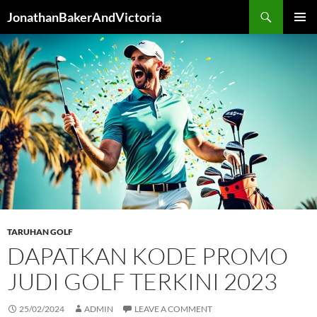
Search
JonathanBakerAndVictoria
SKIP
PRIMAR
TO
MENU
CONTENT
TARUHAN GOLF
DAPATKAN KODE PROMO
JUDI GOLF TERKINI 2023
25/02/2024
ADMIN
LEAVE A COMMENT