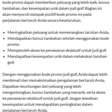
kode promo dapat memberikan peluang yang lebih baik, bonus
tambahan, dan kesempatan unik dalam judi golf. Bagian ini
akan menyoroti dampak positif kode promo ini pada
perjalanan bertaruh Anda secara keseluruhan.
Meningkatkan peluang untuk memenangkan taruhan Anda.
Mendapatkan bonus tambahan setelah menggunakan kode
promo.
Memperoleh akses ke penawaran eksklusif untuk judi golf.
Mendapatkan kesempatan unik dalam melakukan taruhan
golf.
Dengan menggunakan kode promo judi golf, Anda dapat lebih
menikmati dan memaksimalkan pengalaman bertaruh Anda.
Dapatkan keuntungan dari peluang yang lebih
menguntungkan, bonus tambahan yang menarik, serta akses
ke penawaran eksklusif untuk judi golf. Jangan lewatkan
kesempatan untuk mendapatkan peningkatan dalam
perjalanan bertaruh Anda.