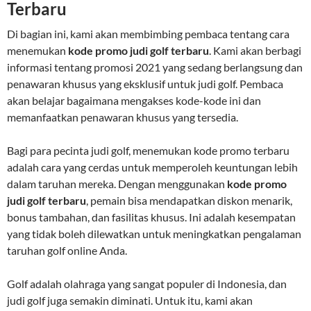
Terbaru
Di bagian ini, kami akan membimbing pembaca tentang cara
menemukan
kode promo judi golf terbaru
. Kami akan berbagi
informasi tentang promosi 2021 yang sedang berlangsung dan
penawaran khusus yang eksklusif untuk judi golf. Pembaca
akan belajar bagaimana mengakses kode-kode ini dan
memanfaatkan penawaran khusus yang tersedia.
Bagi para pecinta judi golf, menemukan kode promo terbaru
adalah cara yang cerdas untuk memperoleh keuntungan lebih
dalam taruhan mereka. Dengan menggunakan
kode promo
judi golf terbaru
, pemain bisa mendapatkan diskon menarik,
bonus tambahan, dan fasilitas khusus. Ini adalah kesempatan
yang tidak boleh dilewatkan untuk meningkatkan pengalaman
taruhan golf online Anda.
Golf adalah olahraga yang sangat populer di Indonesia, dan
judi golf juga semakin diminati. Untuk itu, kami akan