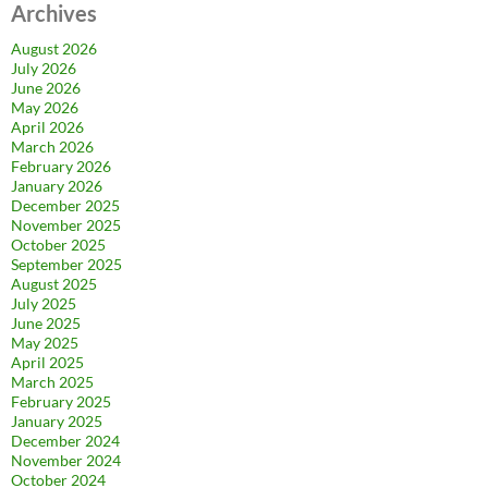
Archives
August 2026
July 2026
June 2026
May 2026
April 2026
March 2026
February 2026
January 2026
December 2025
November 2025
October 2025
September 2025
August 2025
July 2025
June 2025
May 2025
April 2025
March 2025
February 2025
January 2025
December 2024
November 2024
October 2024