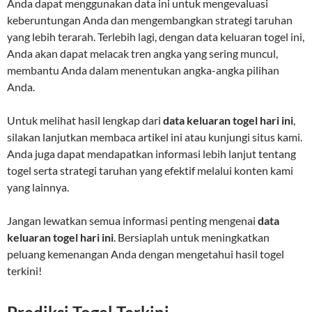
Anda dapat menggunakan data ini untuk mengevaluasi
keberuntungan Anda dan mengembangkan strategi taruhan
yang lebih terarah. Terlebih lagi, dengan data keluaran togel ini,
Anda akan dapat melacak tren angka yang sering muncul,
membantu Anda dalam menentukan angka-angka pilihan
Anda.
Untuk melihat hasil lengkap dari
data keluaran togel hari ini
,
silakan lanjutkan membaca artikel ini atau kunjungi situs kami.
Anda juga dapat mendapatkan informasi lebih lanjut tentang
togel serta strategi taruhan yang efektif melalui konten kami
yang lainnya.
Jangan lewatkan semua informasi penting mengenai
data
keluaran togel hari ini
. Bersiaplah untuk meningkatkan
peluang kemenangan Anda dengan mengetahui hasil togel
terkini!