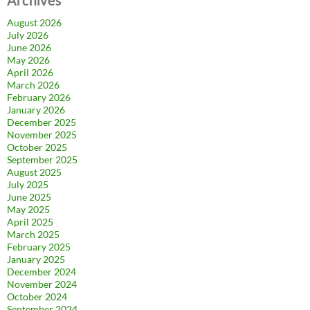
Archives
August 2026
July 2026
June 2026
May 2026
April 2026
March 2026
February 2026
January 2026
December 2025
November 2025
October 2025
September 2025
August 2025
July 2025
June 2025
May 2025
April 2025
March 2025
February 2025
January 2025
December 2024
November 2024
October 2024
September 2024