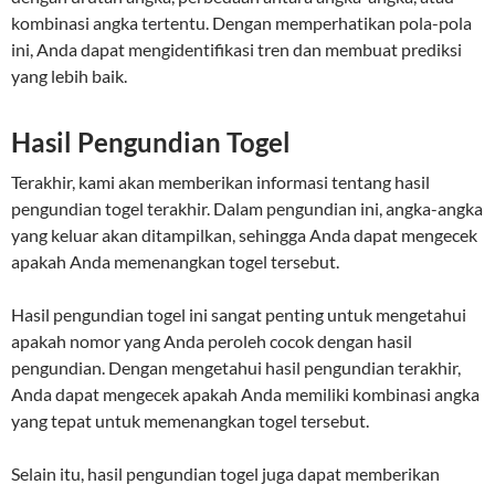
kombinasi angka tertentu. Dengan memperhatikan pola-pola
ini, Anda dapat mengidentifikasi tren dan membuat prediksi
yang lebih baik.
Hasil Pengundian Togel
Terakhir, kami akan memberikan informasi tentang hasil
pengundian togel terakhir. Dalam pengundian ini, angka-angka
yang keluar akan ditampilkan, sehingga Anda dapat mengecek
apakah Anda memenangkan togel tersebut.
Hasil pengundian togel ini sangat penting untuk mengetahui
apakah nomor yang Anda peroleh cocok dengan hasil
pengundian. Dengan mengetahui hasil pengundian terakhir,
Anda dapat mengecek apakah Anda memiliki kombinasi angka
yang tepat untuk memenangkan togel tersebut.
Selain itu, hasil pengundian togel juga dapat memberikan