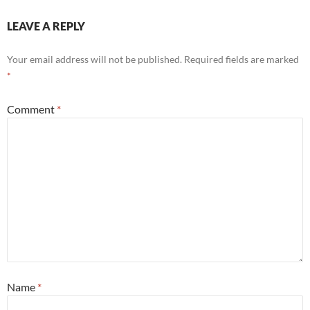
LEAVE A REPLY
Your email address will not be published.
Required fields are marked
*
Comment
*
Name
*