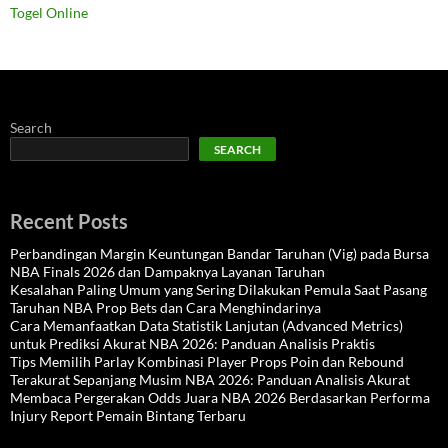
Togel Online
Search
SEARCH
Recent Posts
Perbandingan Margin Keuntungan Bandar Taruhan (Vig) pada Bursa
NBA Finals 2026 dan Dampaknya Layanan Taruhan
Kesalahan Paling Umum yang Sering Dilakukan Pemula Saat Pasang
Taruhan NBA Prop Bets dan Cara Menghindarinya
Cara Memanfaatkan Data Statistik Lanjutan (Advanced Metrics)
untuk Prediksi Akurat NBA 2026: Panduan Analisis Praktis
Tips Memilih Parlay Kombinasi Player Props Poin dan Rebound
Terakurat Sepanjang Musim NBA 2026: Panduan Analisis Akurat
Membaca Pergerakan Odds Juara NBA 2026 Berdasarkan Performa
Injury Report Pemain Bintang Terbaru