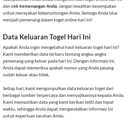
dan
cek kemenangan Anda
. Jangan lewatkan kesempatan
untuk merayakan keberuntungan Anda. Semoga Anda bisa
menjadi pemenang dalam togel online hari ini!
Data Keluaran Togel Hari Ini
Apakah Anda ingin mengetahui hasil keluaran togel hari ini?
Kami memberikan data terbaru tentang angka-angka
pemenang yang keluar pada hari ini. Dengan informasi ini,
Anda dapat memeriksa apakah nomor yang Anda pasang
sudah keluar atau tidak.
Setiap hari, kami mengumpulkan data keluaran togel dari
berbagai sumber terpercaya dan menyajikannya kepada Anda.
Kami memastikan data yang kami berikan teliti dan tepat
waktu, sehingga Anda dapat mengandalkan informasi ini
untuk keperluan taruhan Anda.