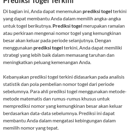
Prediksi Togel Terkini
Di bagian ini, Anda dapat menemukan
prediksi togel
terkini
yang dapat membantu Anda dalam memilih angka-angka
untuk togel berikutnya.
Prediksi togel
merupakan ramalan
atau perkiraan mengenai nomor togel yang kemungkinan
besar akan keluar pada periode selanjutnya. Dengan
menggunakan
prediksi togel
terkini, Anda dapat memiliki
strategi yang lebih baik dalam memasang taruhan dan
meningkatkan peluang kemenangan Anda.
Kebanyakan prediksi togel terkini didasarkan pada analisis
statistik dan pola pembelian nomor togel dari periode
sebelumnya. Para ahli prediksi togel menggunakan metode-
metode matematis dan rumus-rumus khusus untuk
memprediksi nomor yang kemungkinan besar akan keluar
berdasarkan data-data sebelumnya. Prediksi ini dapat
membantu Anda dalam mengatasi kebingungan dalam
memilih nomor yang tepat.