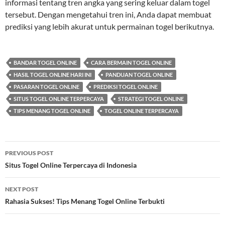
informasi tentang tren angka yang sering keluar dalam togel
tersebut. Dengan mengetahui tren ini, Anda dapat membuat
prediksi yang lebih akurat untuk permainan togel berikutnya.
BANDAR TOGEL ONLINE
CARA BERMAIN TOGEL ONLINE
HASIL TOGEL ONLINE HARI INI
PANDUAN TOGEL ONLINE
PASARAN TOGEL ONLINE
PREDIKSI TOGEL ONLINE
SITUS TOGEL ONLINE TERPERCAYA
STRATEGI TOGEL ONLINE
TIPS MENANG TOGEL ONLINE
TOGEL ONLINE TERPERCAYA
Post
PREVIOUS POST
navigation
Situs Togel Online Terpercaya di Indonesia
NEXT POST
Rahasia Sukses! Tips Menang Togel Online Terbukti