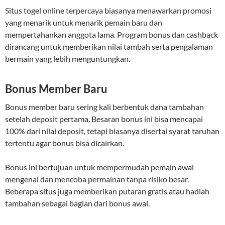
Situs togel online terpercaya biasanya menawarkan promosi
yang menarik untuk menarik pemain baru dan
mempertahankan anggota lama. Program bonus dan cashback
dirancang untuk memberikan nilai tambah serta pengalaman
bermain yang lebih menguntungkan.
Bonus Member Baru
Bonus member baru sering kali berbentuk dana tambahan
setelah deposit pertama. Besaran bonus ini bisa mencapai
100% dari nilai deposit, tetapi biasanya disertai syarat taruhan
tertentu agar bonus bisa dicairkan.
Bonus ini bertujuan untuk mempermudah pemain awal
mengenal dan mencoba permainan tanpa risiko besar.
Beberapa situs juga memberikan putaran gratis atau hadiah
tambahan sebagai bagian dari bonus awal.