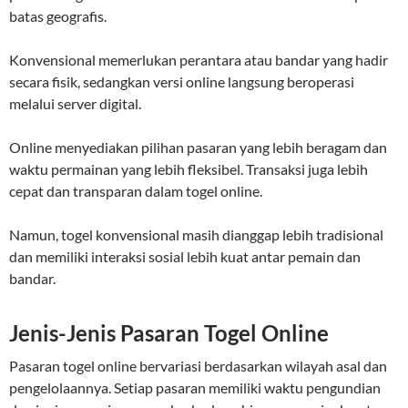
batas geografis.
Konvensional memerlukan perantara atau bandar yang hadir
secara fisik, sedangkan versi online langsung beroperasi
melalui server digital.
Online menyediakan pilihan pasaran yang lebih beragam dan
waktu permainan yang lebih fleksibel. Transaksi juga lebih
cepat dan transparan dalam togel online.
Namun, togel konvensional masih dianggap lebih tradisional
dan memiliki interaksi sosial lebih kuat antar pemain dan
bandar.
Jenis-Jenis Pasaran Togel Online
Pasaran togel online bervariasi berdasarkan wilayah asal dan
pengelolaannya. Setiap pasaran memiliki waktu pengundian