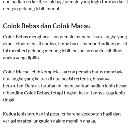
dan hadiah terkecil, cocok bagi pemain yang ingin taruhan kecil
dengan peluang lebih mudah.
Colok Bebas dan Colok Macau
Colok Bebas mengharuskan pemain menebak satu angka yang
akan keluar di hasil undian, tanpa harus memperhatikan posisi.
Ini memberi peluang menang lebih besar karena fleksibilitas
angka yang dipilih.
Colok Macau lebih kompleks karena pemain harus menebak
dua angka yang keluar di dua posisi tertentu, biasanya
berurutan. Bentuk taruhan ini menawarkan hadiah lebih besar
dibanding Colok Bebas, tetapi tingkat kesulitannya juga lebih
tinggi.
Kedua jenis taruhan ini populer karena kecepatan hasil dan
variasi strategi unggulan dalam memilih angka.