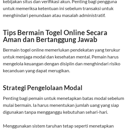
kebijakan situs dan verifikasi akun. Penting bagi pengguna
untuk memeriksa ketentuan ini sebelum transaksi untuk
menghindari penundaan atau masalah administratif.
Tips Bermain Togel Online Secara
Aman dan Bertanggung Jawab
Bermain togel online memerlukan pendekatan yang terukur
untuk menjaga modal dan kesehatan mental. Pemain harus
mengelola keuangan dengan disiplin dan menghindari risiko
kecanduan yang dapat merugikan.
Strategi Pengelolaan Modal
Penting bagi pemain untuk menetapkan batas modal sebelum
mulai bermain. Ia harus menentukan jumlah uang yang siap
digunakan tanpa mengganggu kebutuhan sehari-hari.
Menggunakan sistem taruhan tetap seperti menetapkan