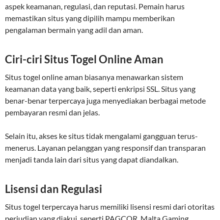
aspek keamanan, regulasi, dan reputasi. Pemain harus
memastikan situs yang dipilih mampu memberikan
pengalaman bermain yang adil dan aman.
Ciri-ciri Situs Togel Online Aman
Situs togel online aman biasanya menawarkan sistem
keamanan data yang baik, seperti enkripsi SSL. Situs yang
benar-benar terpercaya juga menyediakan berbagai metode
pembayaran resmi dan jelas.
Selain itu, akses ke situs tidak mengalami gangguan terus-
menerus. Layanan pelanggan yang responsif dan transparan
menjadi tanda lain dari situs yang dapat diandalkan.
Lisensi dan Regulasi
Situs togel terpercaya harus memiliki lisensi resmi dari otoritas
perjudian yang diakui, seperti PAGCOR, Malta Gaming