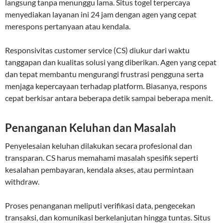
langsung tanpa menunggu lama. Situs togel terpercaya
menyediakan layanan ini 24 jam dengan agen yang cepat
merespons pertanyaan atau kendala.
Responsivitas customer service (CS) diukur dari waktu
tanggapan dan kualitas solusi yang diberikan. Agen yang cepat
dan tepat membantu mengurangi frustrasi pengguna serta
menjaga kepercayaan terhadap platform. Biasanya, respons
cepat berkisar antara beberapa detik sampai beberapa menit.
Penanganan Keluhan dan Masalah
Penyelesaian keluhan dilakukan secara profesional dan
transparan. CS harus memahami masalah spesifik seperti
kesalahan pembayaran, kendala akses, atau permintaan
withdraw.
Proses penanganan meliputi verifikasi data, pengecekan
transaksi, dan komunikasi berkelanjutan hingga tuntas. Situs