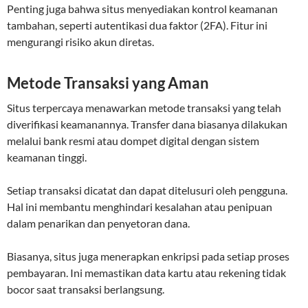
Penting juga bahwa situs menyediakan kontrol keamanan
tambahan, seperti autentikasi dua faktor (2FA). Fitur ini
mengurangi risiko akun diretas.
Metode Transaksi yang Aman
Situs terpercaya menawarkan metode transaksi yang telah
diverifikasi keamanannya. Transfer dana biasanya dilakukan
melalui bank resmi atau dompet digital dengan sistem
keamanan tinggi.
Setiap transaksi dicatat dan dapat ditelusuri oleh pengguna.
Hal ini membantu menghindari kesalahan atau penipuan
dalam penarikan dan penyetoran dana.
Biasanya, situs juga menerapkan enkripsi pada setiap proses
pembayaran. Ini memastikan data kartu atau rekening tidak
bocor saat transaksi berlangsung.