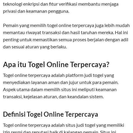
teknologi enkripsi dan fitur verifikasi membantu menjaga
privasi dan keamanan pengguna.
Pemain yang memilih togel online terpercaya juga lebih mudah
memantau riwayat transaksi dan hasil taruhan mereka. Hal ini
penting untuk memastikan semua proses berjalan dengan adil
dan sesuai aturan yang berlaku.
Apa itu Togel Online Terpercaya?
Togel online terpercaya adalah platform judi togel yang
menyediakan layanan aman dan jujur untuk para pemain.
Aspek utama dalam memilih situs ini meliputi keamanan
transaksi, kejelasan aturan, dan keandalan sistem.
Definisi Togel Online Terpercaya
Togel online terpercaya adalah situs judi togel yang memiliki
izin resmi dan reputasi baik di kalangan pemain. Situs ini