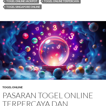
TOGEL ONLINE JACKPOT
TOGEL ONLINE TERPERCAYA
TOGEL SINGAPORE ONLINE
TOGEL ONLINE
PASARAN TOGEL ONLINE
TERPERCAYA DAN