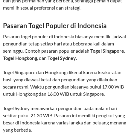
dan jenis permainan yang berbeda, sehingga pemain dapat
memilih sesuai preferensi dan strategi.
Pasaran Togel Populer di Indonesia
Pasaran togel populer di Indonesia biasanya memiliki jadwal
pengundian tetap setiap hari atau beberapa kali dalam
seminggu. Contoh pasaran populer adalah
Togel Singapore
,
Togel Hongkong
, dan
Togel Sydney
.
Togel Singapore dan Hongkong dikenal karena keakuratan
hasil yang diawasi ketat dan pengundian yang dilakukan
secara resmi. Waktu pengundian biasanya pukul 17.00 WIB
untuk Hongkong dan 16.00 WIB untuk Singapore.
Togel Sydney menawarkan pengundian pada malam hari
sekitar pukul 21.30 WIB. Pasaran ini memiliki pengikut yang
besar di Indonesia karena variasi angka dan peluang menang
yang berbeda.