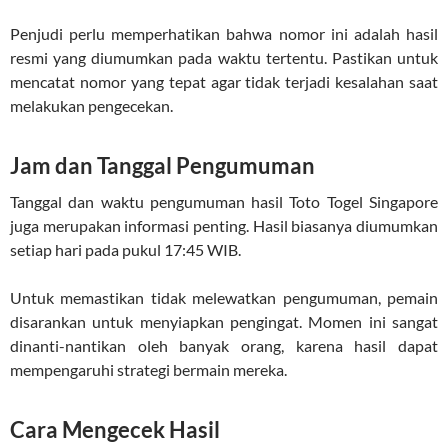
Penjudi perlu memperhatikan bahwa nomor ini adalah hasil
resmi yang diumumkan pada waktu tertentu. Pastikan untuk
mencatat nomor yang tepat agar tidak terjadi kesalahan saat
melakukan pengecekan.
Jam dan Tanggal Pengumuman
Tanggal dan waktu pengumuman hasil Toto Togel Singapore
juga merupakan informasi penting. Hasil biasanya diumumkan
setiap hari pada pukul 17:45 WIB.
Untuk memastikan tidak melewatkan pengumuman, pemain
disarankan untuk menyiapkan pengingat. Momen ini sangat
dinanti-nantikan oleh banyak orang, karena hasil dapat
mempengaruhi strategi bermain mereka.
Cara Mengecek Hasil