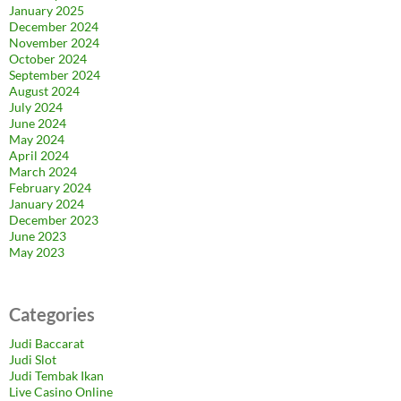
January 2025
December 2024
November 2024
October 2024
September 2024
August 2024
July 2024
June 2024
May 2024
April 2024
March 2024
February 2024
January 2024
December 2023
June 2023
May 2023
Categories
Judi Baccarat
Judi Slot
Judi Tembak Ikan
Live Casino Online