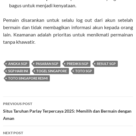
bagus untuk menjadi kenyataan.
Pemain disarankan untuk selalu log out dari akun setelah
bermain dan tidak membagikan informasi akun kepada orang
lain. Keamanan adalah prioritas untuk menikmati permainan
tanpa khawatir.
ANGKA SGP
PASARAN SGP
PREDIKSI SGP
RESULT SGP
SGP HARI INI
TOGEL SINGAPORE
TOTO SGP
TOTO SINGAPORE RESMI
Post
PREVIOUS POST
navigation
Situs Taruhan Parlay Terpercaya 2025: Memilih dan Bermain dengan
Aman
NEXT POST