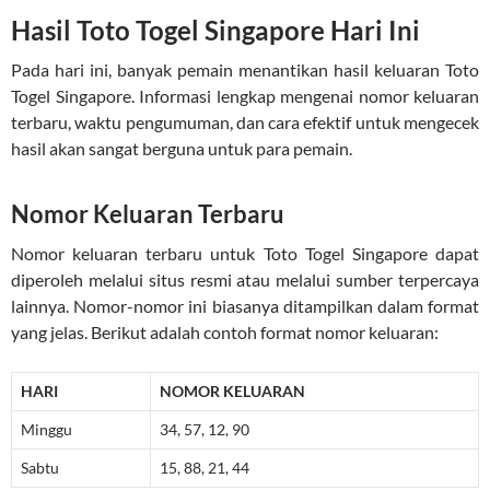
Hasil Toto Togel Singapore Hari Ini
Pada hari ini, banyak pemain menantikan hasil keluaran Toto
Togel Singapore. Informasi lengkap mengenai nomor keluaran
terbaru, waktu pengumuman, dan cara efektif untuk mengecek
hasil akan sangat berguna untuk para pemain.
Nomor Keluaran Terbaru
Nomor keluaran terbaru untuk Toto Togel Singapore dapat
diperoleh melalui situs resmi atau melalui sumber terpercaya
lainnya. Nomor-nomor ini biasanya ditampilkan dalam format
yang jelas. Berikut adalah contoh format nomor keluaran:
HARI
NOMOR KELUARAN
Minggu
34, 57, 12, 90
Sabtu
15, 88, 21, 44