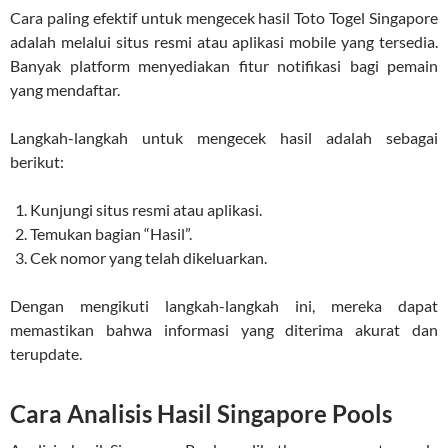
Cara paling efektif untuk mengecek hasil Toto Togel Singapore
adalah melalui situs resmi atau aplikasi mobile yang tersedia.
Banyak platform menyediakan fitur notifikasi bagi pemain
yang mendaftar.
Langkah-langkah untuk mengecek hasil adalah sebagai
berikut:
Kunjungi situs resmi atau aplikasi.
Temukan bagian “Hasil”.
Cek nomor yang telah dikeluarkan.
Dengan mengikuti langkah-langkah ini, mereka dapat
memastikan bahwa informasi yang diterima akurat dan
terupdate.
Cara Analisis Hasil Singapore Pools