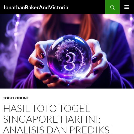
Search
JonathanBakerAndVictoria
SKIP
PRIMAR
TO
MENU
CONTENT
TOGEL ONLINE
HASIL TOTO TOGEL
SINGAPORE HARI INI:
ANALISIS DAN PREDIKSI