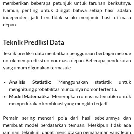
memberikan beberapa petunjuk untuk taruhan berikutnya.
Namun, penting untuk diingat bahwa setiap hasil adalah
independen, jadi tren tidak selalu menjamin hasil di masa
depan.
Teknik Prediksi Data
Teknik prediksi data melibatkan penggunaan berbagai metode
untuk memprediksi nomor masa depan. Beberapa pendekatan
yang umum digunakan termasuk:
Analisis Statistik:
Menggunakan statistik untuk
menghitung probabilitas munculnya nomor tertentu.
Model Matematika:
Menerapkan rumus matematika untuk
memperkirakan kombinasi yang mungkin terjadi.
Pemain sering mencari pola dari hasil sebelumnya dan
membuat model berdasarkan temuan. Meskipun tidak ada
jaminan, teknik ini dapat menciptakan pemahaman yang lebih