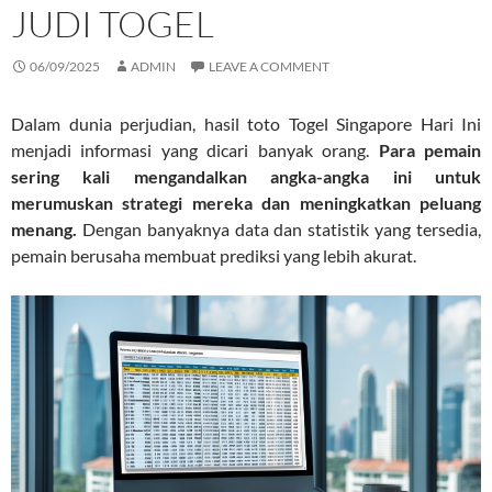
JUDI TOGEL
06/09/2025
ADMIN
LEAVE A COMMENT
Dalam dunia perjudian, hasil toto Togel Singapore Hari Ini
menjadi informasi yang dicari banyak orang.
Para pemain
sering kali mengandalkan angka-angka ini untuk
merumuskan strategi mereka dan meningkatkan peluang
menang.
Dengan banyaknya data dan statistik yang tersedia,
pemain berusaha membuat prediksi yang lebih akurat.