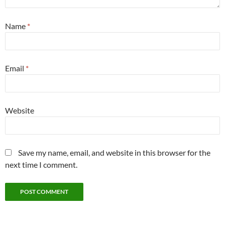
Name
*
Email
*
Website
Save my name, email, and website in this browser for the
next time I comment.