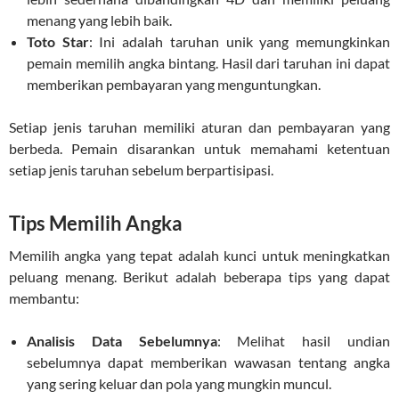
menang yang lebih baik.
Toto Star
: Ini adalah taruhan unik yang memungkinkan
pemain memilih angka bintang. Hasil dari taruhan ini dapat
memberikan pembayaran yang menguntungkan.
Setiap jenis taruhan memiliki aturan dan pembayaran yang
berbeda. Pemain disarankan untuk memahami ketentuan
setiap jenis taruhan sebelum berpartisipasi.
Tips Memilih Angka
Memilih angka yang tepat adalah kunci untuk meningkatkan
peluang menang. Berikut adalah beberapa tips yang dapat
membantu:
Analisis Data Sebelumnya
: Melihat hasil undian
sebelumnya dapat memberikan wawasan tentang angka
yang sering keluar dan pola yang mungkin muncul.