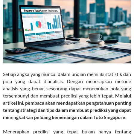
Setiap angka yang muncul dalam undian memiliki statistik dan
pola yang dapat dianalisis. Dengan menerapkan metode
analisis yang benar, seseorang dapat menemukan pola yang
tersembunyi dan membuat prediksi yang lebih tepat.
Melalui
artikel ini, pembaca akan mendapatkan pengetahuan penting
tentang strategi dan tips dalam membuat prediksi yang dapat
meningkatkan peluang kemenangan dalam Toto Singapore.
Menerapkan prediksi yang tepat bukan hanya tentang