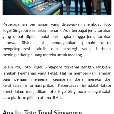
Keberagaman permainan yang ditawarkan membuat Toto
Togel Singapore semakin menarik. Ada berbagai jenis taruhan
yang dapat dipilih, mulai dari angka hingga jenis taruhan
lainnya. Sistem ini memungkinkan pemain untuk
mengeksplorasi taktik dan strategi yang berbeda,
meningkatkan peluang mereka untuk menang.
Selain itu, Toto Togel Singapore terkenal dengan langkah-
langkah keamanan yang ketat. Hal ini memberikan jaminan
bagi pemain mengenai keamanan dana mereka dan
kerahasiaan informasi pribadi. Kepercayaan ini adalah faktor
kunci dalam menjadikan Toto Togel Singapore sebagai salah
satu platform pilihan utama di Asia.
Apa Itu Toto Togel Singapore