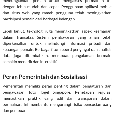
memungkinkan pemain untuk mengakses permainan ini
dengan lebih mudah dan cepat. Penggunaan aplikasi mobile
dan situs web yang ramah pengguna telah meningkatkan
partisipasi pemain dari berbagai kalangan.
Lebih lanjut, teknologi juga meningkatkan aspek keamanan
dalam transaksi. Sistem pembayaran yang aman telah
diperkenalkan untuk melindungi informasi pribadi dan
keuangan pemain. Berbagai fitur seperti pengingat dan analisis
data juga ditambahkan, membuat pengalaman bermain
semakin menarik dan interaktif.
Peran Pemerintah dan Sosialisasi
Pemerintah memiliki peran penting dalam pengaturan dan
pengawasan Toto Togel Singapore. Penetapan regulasi
memastikan praktik yang adil dan transparan dalam
permainan. Ini membantu mengurangi risiko pencucian uang
dan penipuan.