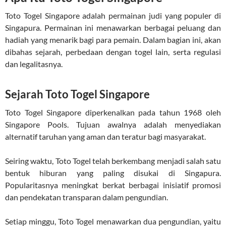
Toto Togel Singapore adalah permainan judi yang populer di
Singapura. Permainan ini menawarkan berbagai peluang dan
hadiah yang menarik bagi para pemain. Dalam bagian ini, akan
dibahas sejarah, perbedaan dengan togel lain, serta regulasi
dan legalitasnya.
Sejarah Toto Togel Singapore
Toto Togel Singapore diperkenalkan pada tahun 1968 oleh
Singapore Pools. Tujuan awalnya adalah menyediakan
alternatif taruhan yang aman dan teratur bagi masyarakat.
Seiring waktu, Toto Togel telah berkembang menjadi salah satu
bentuk hiburan yang paling disukai di Singapura.
Popularitasnya meningkat berkat berbagai inisiatif promosi
dan pendekatan transparan dalam pengundian.
Setiap minggu, Toto Togel menawarkan dua pengundian, yaitu