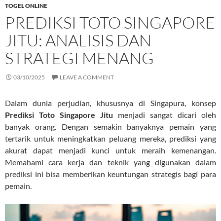
TOGEL ONLINE
PREDIKSI TOTO SINGAPORE
JITU: ANALISIS DAN
STRATEGI MENANG
03/10/2025
LEAVE A COMMENT
Dalam dunia perjudian, khususnya di Singapura, konsep
Prediksi Toto Singapore Jitu
menjadi sangat dicari oleh
banyak orang. Dengan semakin banyaknya pemain yang
tertarik untuk meningkatkan peluang mereka, prediksi yang
akurat dapat menjadi kunci untuk meraih kemenangan.
Memahami cara kerja dan teknik yang digunakan dalam
prediksi ini bisa memberikan keuntungan strategis bagi para
pemain.