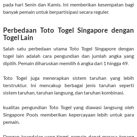
pada hari Senin dan Kamis. Ini memberikan kesempatan bagi
banyak pemain untuk berpartisipasi secara reguler.
Perbedaan Toto Togel Singapore dengan
Togel Lain
Salah satu perbedaan utama Toto Togel Singapore dengan
togel lain adalah cara pengundian dan jumlah angka yang
dipilih. Pemain diharuskan memilih 6 angka dari 1 hingga 49.
Toto Togel juga menerapkan sistem taruhan yang lebih
terstruktur. Ini mencakup berbagai jenis taruhan seperti
sistem taruhan, taruhan langsung, dan taruhan kombinasi.
kualitas pengundian Toto Togel yang diawasi langsung oleh
Singapore Pools memberikan kepercayaan lebih untuk para
pemain.
Dengan keandalan yang tinggi, pemain dapat merasa tenang