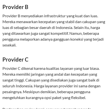
Provider B
Provider B menyediakan infrastruktur yang kuat dan luas.
Mereka menawarkan kecepatan yang stabil dan cakupan yang
luas di sebagian besar daerah di Indonesia. Selain itu, harga
yang ditawarkan juga sangat kompetitif. Namun, beberapa
pengguna melaporkan adanya gangguan koneksi yang terjadi
sesekali.
Provider C
Provider C dikenal karena kualitas layanan yang luar biasa.
Mereka memiliki jaringan yang andal dan kecepatan yang
sangat tinggi. Cakupan yang disediakan juga sangat baik di
seluruh Indonesia. Harga layanan provider ini sama dengan
pesaingnya. Meskipun demikian, beberapa pengguna
mengeluhkan kurangnya opsi paket yang fleksibel.