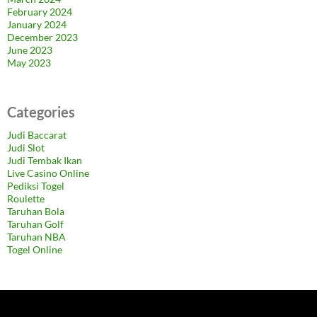
February 2024
January 2024
December 2023
June 2023
May 2023
Categories
Judi Baccarat
Judi Slot
Judi Tembak Ikan
Live Casino Online
Pediksi Togel
Roulette
Taruhan Bola
Taruhan Golf
Taruhan NBA
Togel Online