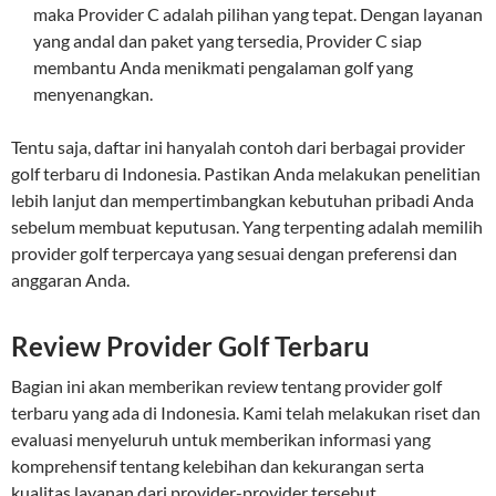
maka Provider C adalah pilihan yang tepat. Dengan layanan
yang andal dan paket yang tersedia, Provider C siap
membantu Anda menikmati pengalaman golf yang
menyenangkan.
Tentu saja, daftar ini hanyalah contoh dari berbagai provider
golf terbaru di Indonesia. Pastikan Anda melakukan penelitian
lebih lanjut dan mempertimbangkan kebutuhan pribadi Anda
sebelum membuat keputusan. Yang terpenting adalah memilih
provider golf terpercaya yang sesuai dengan preferensi dan
anggaran Anda.
Review Provider Golf Terbaru
Bagian ini akan memberikan review tentang provider golf
terbaru yang ada di Indonesia. Kami telah melakukan riset dan
evaluasi menyeluruh untuk memberikan informasi yang
komprehensif tentang kelebihan dan kekurangan serta
kualitas layanan dari provider-provider tersebut.