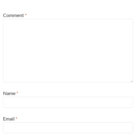
*
Comment
*
Name
*
Email
*