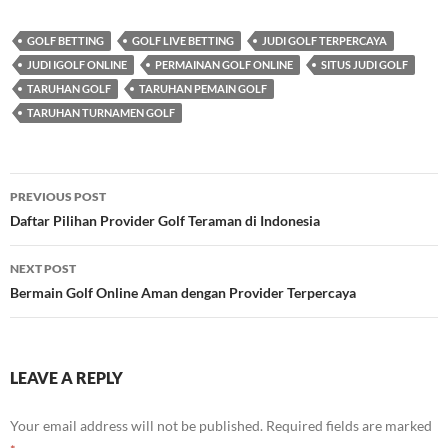
GOLF BETTING
GOLF LIVE BETTING
JUDI GOLF TERPERCAYA
JUDI IGOLF ONLINE
PERMAINAN GOLF ONLINE
SITUS JUDI GOLF
TARUHAN GOLF
TARUHAN PEMAIN GOLF
TARUHAN TURNAMEN GOLF
Post
PREVIOUS POST
navigation
Daftar Pilihan Provider Golf Teraman di Indonesia
NEXT POST
Bermain Golf Online Aman dengan Provider Terpercaya
LEAVE A REPLY
Your email address will not be published.
Required fields are marked