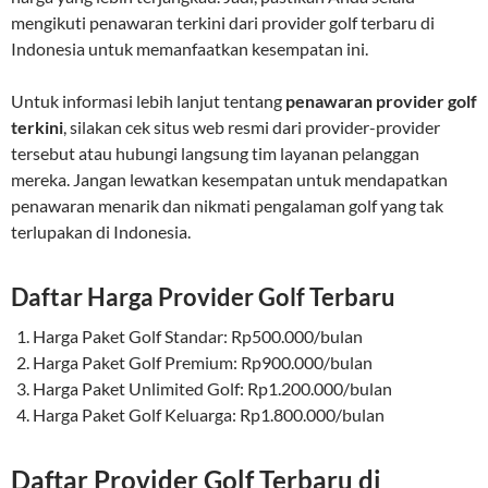
mengikuti penawaran terkini dari provider golf terbaru di
Indonesia untuk memanfaatkan kesempatan ini.
Untuk informasi lebih lanjut tentang
penawaran provider golf
terkini
, silakan cek situs web resmi dari provider-provider
tersebut atau hubungi langsung tim layanan pelanggan
mereka. Jangan lewatkan kesempatan untuk mendapatkan
penawaran menarik dan nikmati pengalaman golf yang tak
terlupakan di Indonesia.
Daftar Harga Provider Golf Terbaru
Harga Paket Golf Standar: Rp500.000/bulan
Harga Paket Golf Premium: Rp900.000/bulan
Harga Paket Unlimited Golf: Rp1.200.000/bulan
Harga Paket Golf Keluarga: Rp1.800.000/bulan
Daftar Provider Golf Terbaru di