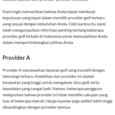
Kami ingin memastikan bahwa Anda dapat membuat
keputusan yang tepat dalam memilih provider golf terbaru
yang sesuai dengan kebutuhan Anda. Oleh karena itu, kami
telah mengumpulkan informasi penting tentang beberapa
provider golf terbaik di Indonesia untuk memudahkan Anda
dalam mempertimbangkan pilihan Anda.
Provider A
Provider A menawarkan layanan golf yang inovatif dengan
teknologi terbaru. Kelebihan dari provider ini adalah
kecepatan yang tinggi untuk mengakses situs golf, serta
keandalan yang sangat baik. Namun, beberapa pengguna
melaporkan bahwa provider ini tidak memiliki cakupan yang
luas di beberapa daerah. Harga layanan juga sedikit lebih tinggi
dibandingkan dengan provider lainnya.