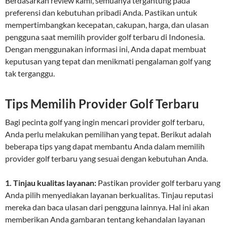
Berdasarkan review kami, semuanya tergantung pada
preferensi dan kebutuhan pribadi Anda. Pastikan untuk
mempertimbangkan kecepatan, cakupan, harga, dan ulasan
pengguna saat memilih provider golf terbaru di Indonesia.
Dengan menggunakan informasi ini, Anda dapat membuat
keputusan yang tepat dan menikmati pengalaman golf yang
tak terganggu.
Tips Memilih Provider Golf Terbaru
Bagi pecinta golf yang ingin mencari provider golf terbaru,
Anda perlu melakukan pemilihan yang tepat. Berikut adalah
beberapa tips yang dapat membantu Anda dalam memilih
provider golf terbaru yang sesuai dengan kebutuhan Anda.
1. Tinjau kualitas layanan:
Pastikan provider golf terbaru yang
Anda pilih menyediakan layanan berkualitas. Tinjau reputasi
mereka dan baca ulasan dari pengguna lainnya. Hal ini akan
memberikan Anda gambaran tentang kehandalan layanan