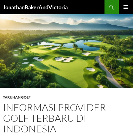
Search
JonathanBakerAndVictoria
SKIP
PRIMAR
TO
MENU
CONTENT
TARUHAN GOLF
INFORMASI PROVIDER
GOLF TERBARU DI
INDONESIA