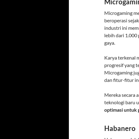
Microgami
Microgaming mer
beroperasi seja
industri ini mem
lebih dari 1.00
gaya.
Karya terkenal 
progresif yang 
Microgaming ju
dan fitur-fitur 
Mereka secara 
teknologi baru
optimasi untuk 
Habanero