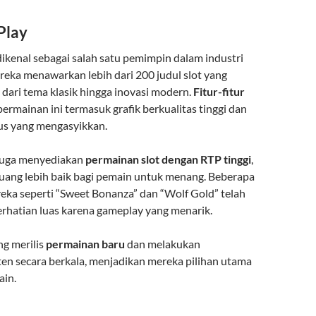
Play
dikenal sebagai salah satu pemimpin dalam industri
reka menawarkan lebih dari 200 judul slot yang
i dari tema klasik hingga inovasi modern.
Fitur-fitur
ermainan ini termasuk grafik berkualitas tinggi dan
s yang mengasyikkan.
 juga menyediakan
permainan slot dengan RTP tinggi
,
ang lebih baik bagi pemain untuk menang. Beberapa
reka seperti “Sweet Bonanza” dan “Wolf Gold” telah
hatian luas karena gameplay yang menarik.
ng merilis
permainan baru
dan melakukan
n secara berkala, menjadikan mereka pilihan utama
ain.