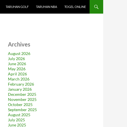
TARUHAN GOLF
TARUHAN NBA
TOGEL ONLINE
Archives
August 2026
July 2026
June 2026
May 2026
April 2026
March 2026
February 2026
January 2026
December 2025
November 2025
October 2025
September 2025
August 2025
July 2025
June 2025