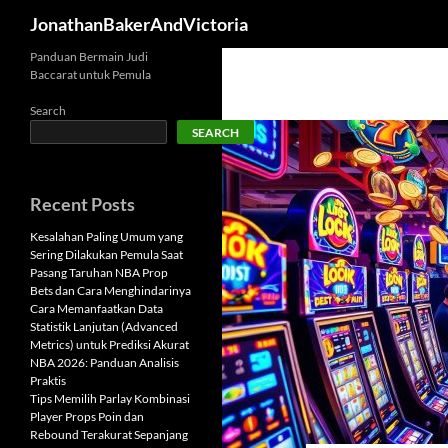
Search
JonathanBakerAndVictoria
Panduan Bermain Judi
Baccarat untuk Pemula
Search
SEARCH
Recent Posts
Kesalahan Paling Umum yang
Sering Dilakukan Pemula Saat
Pasang Taruhan NBA Prop
Bets dan Cara Menghindarinya
Cara Memanfaatkan Data
Statistik Lanjutan (Advanced
Metrics) untuk Prediksi Akurat
NBA 2026: Panduan Analisis
Praktis
Tips Memilih Parlay Kombinasi
Player Props Poin dan
Rebound Terakurat Sepanjang