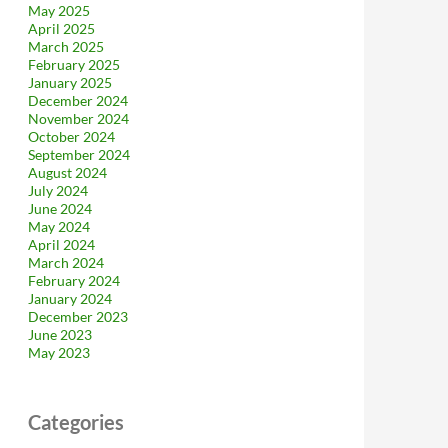
May 2025
April 2025
March 2025
February 2025
January 2025
December 2024
November 2024
October 2024
September 2024
August 2024
July 2024
June 2024
May 2024
April 2024
March 2024
February 2024
January 2024
December 2023
June 2023
May 2023
Categories