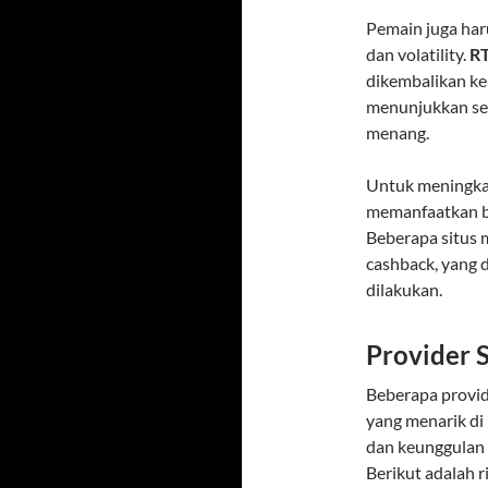
Pemain juga har
dan volatility.
R
dikembalikan ke
menunjukkan se
menang.
Untuk meningka
memanfaatkan bo
Beberapa situs 
cashback, yang d
dilakukan.
Provider 
Beberapa provi
yang menarik di 
dan keunggulan 
Berikut adalah r