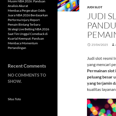
Musim NBA 2026: Panduan
Analisis Akurat
JUDI SLOT
Membaca Pergerakan Odds
JUDI S
Juara NBA 2026 Berdasarkan
Performa Injury Report
PANDU
Pemain Bintang Terbaru
Strategi Live Betting NBA 2026
PEMAI
Saat Tim Unggul Comeback di
Kuartal Keempat: Panduan
Membaca Momentum
25/04/2025
Pertandingan
Judi slot resmi
yang mencari p
Recent Comments
Permainan slot 
NO COMMENTS TO
peluang besar 
SHOW.
yang terjamin d
kualitas layanan
Situs Toto