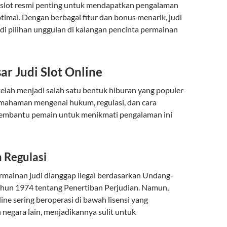
i slot resmi penting untuk mendapatkan pengalaman
timal. Dengan berbagai fitur dan bonus menarik, judi
adi pilihan unggulan di kalangan pencinta permainan
ar Judi Slot Online
 telah menjadi salah satu bentuk hiburan yang populer
emahaman mengenai hukum, regulasi, dan cara
embantu pemain untuk menikmati pengalaman ini
 Regulasi
ermainan judi dianggap ilegal berdasarkan Undang-
hun 1974 tentang Penertiban Perjudian. Namun,
line sering beroperasi di bawah lisensi yang
 negara lain, menjadikannya sulit untuk