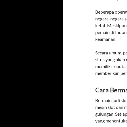
Beberapa operat
negara-negara se
ketat. Meskipun 
pemain di Indon
keamanan.
Secara umum, pe
situs yang akan
memiliki reputa
memberikan perl
Cara Berma
Bermain judi sl
mesin slot dan
gulungan. Setiap
yang menentuka