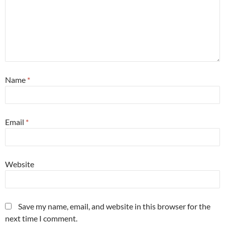
Name
*
Email
*
Website
Save my name, email, and website in this browser for the
next time I comment.