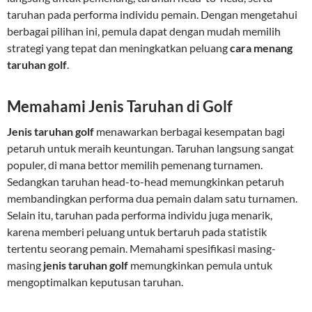
taruhan pada performa individu pemain. Dengan mengetahui
berbagai pilihan ini, pemula dapat dengan mudah memilih
strategi yang tepat dan meningkatkan peluang
cara menang
taruhan golf
.
Memahami Jenis Taruhan di Golf
Jenis taruhan golf
menawarkan berbagai kesempatan bagi
petaruh untuk meraih keuntungan. Taruhan langsung sangat
populer, di mana bettor memilih pemenang turnamen.
Sedangkan taruhan head-to-head memungkinkan petaruh
membandingkan performa dua pemain dalam satu turnamen.
Selain itu, taruhan pada performa individu juga menarik,
karena memberi peluang untuk bertaruh pada statistik
tertentu seorang pemain. Memahami spesifikasi masing-
masing
jenis taruhan golf
memungkinkan pemula untuk
mengoptimalkan keputusan taruhan.