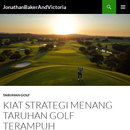
Search
JonathanBakerAndVictoria
SKIP
PRIMAR
TO
MENU
CONTENT
TARUHAN GOLF
KIAT STRATEGI MENANG
TARUHAN GOLF
TERAMPUH