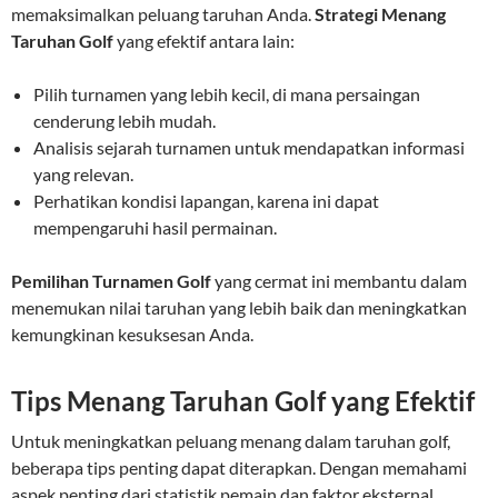
memaksimalkan peluang taruhan Anda.
Strategi Menang
Taruhan Golf
yang efektif antara lain:
Pilih turnamen yang lebih kecil, di mana persaingan
cenderung lebih mudah.
Analisis sejarah turnamen untuk mendapatkan informasi
yang relevan.
Perhatikan kondisi lapangan, karena ini dapat
mempengaruhi hasil permainan.
Pemilihan Turnamen Golf
yang cermat ini membantu dalam
menemukan nilai taruhan yang lebih baik dan meningkatkan
kemungkinan kesuksesan Anda.
Tips Menang Taruhan Golf yang Efektif
Untuk meningkatkan peluang menang dalam taruhan golf,
beberapa tips penting dapat diterapkan. Dengan memahami
aspek penting dari statistik pemain dan faktor eksternal