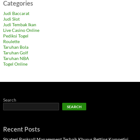
Categories
Judi Baccarat
Judi Slot
Judi Tembak Ikan
Live Casino Online
Pediksi Togel
Roulette
Taruhan Bola
Taruhan Golf
Taruhan NBA
Togel Online
Search
SEARCH
Recent Posts
Strategi Bankroll Management Terbaik Khusus Betting Kompetisi