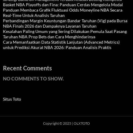
Basket NBA Playoffs dan Fina: Panduan Cerdas Mengelola Modal
Panduan Membaca Grafik Fluktuasi Odds Moneyline NBA Secara
Real-Time Untuk Analisis Taruhan
Perbandingan Margin Keuntungan Bandar Taruhan (Vig) pada Bursa
NBA Finals 2026 dan Dampaknya Layanan Taruhan
Kesalahan Paling Umum yang Sering Dilakukan Pemula Saat Pasang
Taruhan NBA Prop Bets dan Cara Menghindarinya
Cara Memanfaatkan Data Statistik Lanjutan (Advanced Metrics)
untuk Prediksi Akurat NBA 2026: Panduan Analisis Praktis
Recent Comments
NO COMMENTS TO SHOW.
Situs Toto
Copyright © 2025 |
OLXTOTO