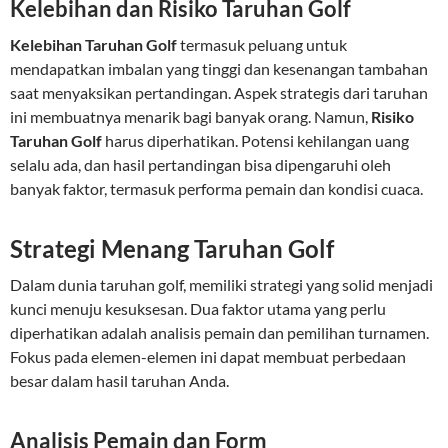
Kelebihan dan Risiko Taruhan Golf
Kelebihan Taruhan Golf
termasuk peluang untuk
mendapatkan imbalan yang tinggi dan kesenangan tambahan
saat menyaksikan pertandingan. Aspek strategis dari taruhan
ini membuatnya menarik bagi banyak orang. Namun,
Risiko
Taruhan Golf
harus diperhatikan. Potensi kehilangan uang
selalu ada, dan hasil pertandingan bisa dipengaruhi oleh
banyak faktor, termasuk performa pemain dan kondisi cuaca.
Strategi Menang Taruhan Golf
Dalam dunia taruhan golf, memiliki strategi yang solid menjadi
kunci menuju kesuksesan. Dua faktor utama yang perlu
diperhatikan adalah analisis pemain dan pemilihan turnamen.
Fokus pada elemen-elemen ini dapat membuat perbedaan
besar dalam hasil taruhan Anda.
Analisis Pemain dan Form