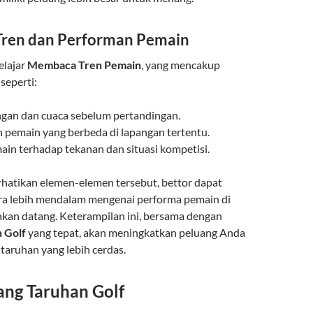
ren dan Performan Pemain
elajar
Membaca Tren Pemain
, yang mencakup
seperti:
ngan dan cuaca sebelum pertandingan.
 pemain yang berbeda di lapangan tertentu.
ain terhadap tekanan dan situasi kompetisi.
atikan elemen-elemen tersebut, bettor dapat
a lebih mendalam mengenai performa pemain di
kan datang. Keterampilan ini, bersama dengan
n Golf
yang tepat, akan meningkatkan peluang Anda
aruhan yang lebih cerdas.
ng Taruhan Golf