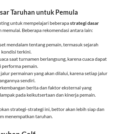
asar Taruhan untuk Pemula
nting untuk mempelajari beberapa
strategi dasar
 memulai. Beberapa rekomendasi antara lain:
set mendalam tentang pemain, termasuk sejarah
kondisi terkini.
ca saat turnamen berlangsung, karena cuaca dapat
 performa pemain.
jalur permainan yang akan dilalui, karena setiap jalur
angannya sendiri.
rkembangan berita dan faktor eksternal yang
ampak pada keikutsertaan dan kinerja pemain.
n strategi-strategi ini, bettor akan lebih siap dan
lam menempatkan taruhan.