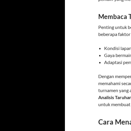
Membaca T
Penting untuk b
beberapa faktor 
Kondisi lapa
Gaya bermain
Adaptasi pem
Dengan memperh
memahami secar
turnamen yang a
Analisis Taruha
untuk membuat t
Cara Mena