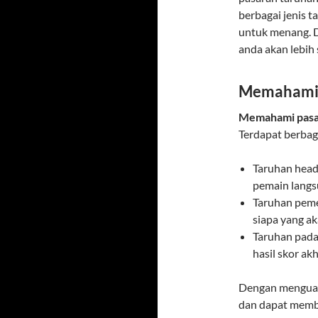
berbagai jenis t
untuk menang. 
anda akan lebih
Memahami 
Memahami pasar
Terdapat berbaga
Taruhan head
pemain langs
Taruhan pem
siapa yang ak
Taruhan pada
hasil skor akh
Dengan menguasa
dan dapat memb