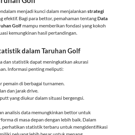
aruhan Golf
endalam menjadi kunci dalam menjalankan
strategi
g efektif. Bagi para bettor, pemahaman tentang
Data
aruhan Golf
mampu memberikan fondasi yang kokoh
asi kemungkinan hasil pertandingan.
tatistik dalam Taruhan Golf
 dan statistik dapat meningkatkan akurasi
an. Informasi penting meliputi:
or pemain di berbagai turnamen.
an dan jarak drive.
tt yang diukur dalam situasi bergengsi.
n analisis data memungkinkan bettor untuk
forma di masa depan dengan lebih baik. Dalam
 perhatikan statistik terbaru untuk mengidentifikasi
iliki peluang lebih besar untuk menang.