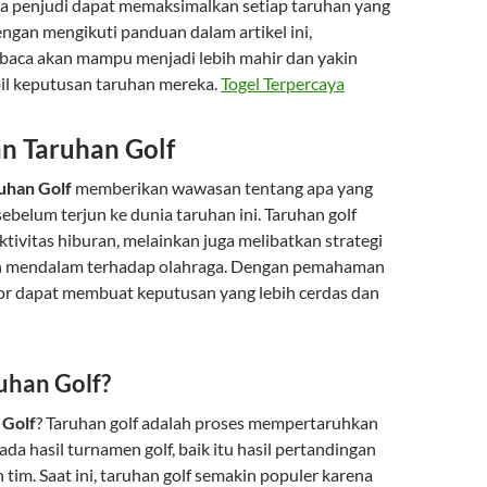
ra penjudi dapat memaksimalkan setiap taruhan yang
ngan mengikuti panduan dalam artikel ini,
baca akan mampu menjadi lebih mahir dan yakin
l keputusan taruhan mereka.
Togel Terpercaya
n Taruhan Golf
uhan Golf
memberikan wawasan tentang apa yang
sebelum terjun ke dunia taruhan ini. Taruhan golf
tivitas hiburan, melainkan juga melibatkan strategi
 mendalam terhadap olahraga. Dengan pemahaman
tor dapat membuat keputusan yang lebih cerdas dan
ruhan Golf?
 Golf
? Taruhan golf adalah proses mempertaruhkan
da hasil turnamen golf, baik itu hasil pertandingan
tim. Saat ini, taruhan golf semakin populer karena