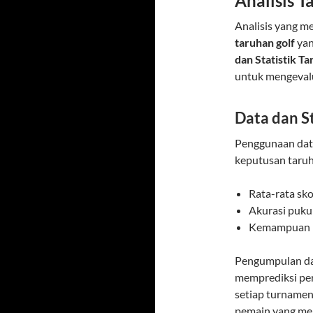
Analisis T
Analisis yang m
taruhan golf
yan
dan Statistik T
untuk mengevalu
Data dan S
Penggunaan data
keputusan taruh
Rata-rata sk
Akurasi pukul
Kemampuan pu
Pengumpulan da
memprediksi per
setiap turnamen,
pemain yang mem