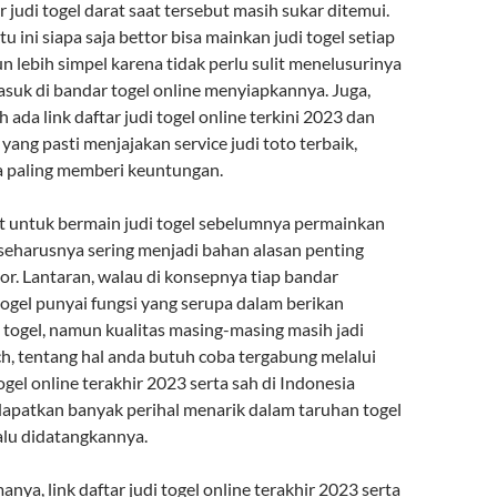
 judi togel darat saat tersebut masih sukar ditemui.
 ini siapa saja bettor bisa mainkan judi togel setiap
 lebih simpel karena tidak perlu sulit menelusurinya
suk di bandar togel online menyiapkannya. Juga,
h ada link daftar judi togel online terkini 2023 dan
 yang pasti menjajakan service judi toto terbaik,
a paling memberi keuntungan.
 untuk bermain judi togel sebelumnya permainkan
 seharusnya sering menjadi bahan alasan penting
or. Lantaran, walau di konsepnya tiap bandar
togel punyai fungsi yang serupa dalam berikan
 togel, namun kualitas masing-masing masih jadi
h, tentang hal anda butuh coba tergabung melalui
togel online terakhir 2023 serta sah di Indonesia
apatkan banyak perihal menarik dalam taruhan togel
alu didatangkannya.
nya, link daftar judi togel online terakhir 2023 serta