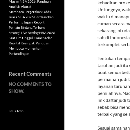
Musim NBA 2026: Panduan
kehadiran broker
Analisis Akurat
Untungnya, waktu
Membaca Pergerakan Odds
waktu dimanapun
Juara NBA 2026 Berdasarkan
Performa Injury Report
cuman secara ma
Pemain Bintang Terbaru
sekarang ini uda
Strategi Live Betting NBA 2026
sah di Indonesia
Saat Tim Unggul Comeback di
Kuartal Keempat: Panduan
terkomplet sert
Membaca Momentum
Pertandingan
Tentukan tempat
taruhan judi itu
buat semua bett
Recent Comments
permainan judi 
NO COMMENTS TO
layanan taruhan
SHOW.
pemilahnya. Nac
link daftar judi 
sebab bisa mend
Situs Toto
terbaik yang sel
Sesuai sama nama