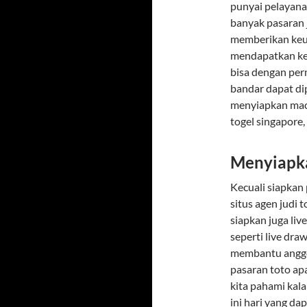
punyai pelayana
banyak pasaran j
memberikan keu
mendapatkan k
bisa dengan per
bandar dapat di
menyiapkan maca
togel singapore,
Menyiapkan
Kecuali siapkan 
situs agen judi 
siapkan juga liv
seperti live draw
membantu anggot
pasaran toto ap
kita pahami kala
ini hari yang da