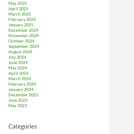
May 2025
April 2025
March 2025
February 2025
January 2025
December 2024
November 2024
October 2024
September 2024
August 2024
July 2024
June 2024
May 2024
April 2024
March 2024
February 2024
January 2024
December 2023
June 2023
May 2023
Categories