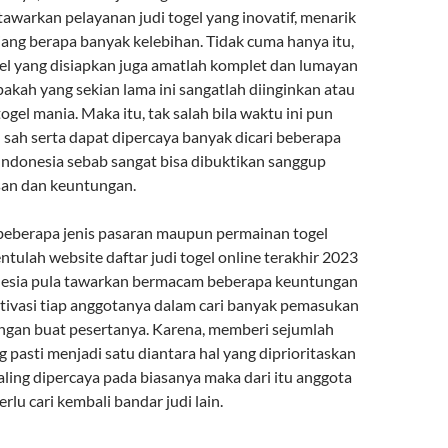
awarkan pelayanan judi togel yang inovatif, menarik
jang berapa banyak kelebihan. Tidak cuma hanya itu,
gel yang disiapkan juga amatlah komplet dan lumayan
akah yang sekian lama ini sangatlah diinginkan atau
togel mania. Maka itu, tak salah bila waktu ini pun
l sah serta dapat dipercaya banyak dicari beberapa
 Indonesia sebab sangat bisa dibuktikan sanggup
an dan keuntungan.
beberapa jenis pasaran maupun permainan togel
ntulah website daftar judi togel online terakhir 2023
nesia pula tawarkan bermacam beberapa keuntungan
tivasi tiap anggotanya dalam cari banyak pemasukan
gan buat pesertanya. Karena, memberi sejumlah
pasti menjadi satu diantara hal yang diprioritaskan
paling dipercaya pada biasanya maka dari itu anggota
rlu cari kembali bandar judi lain.