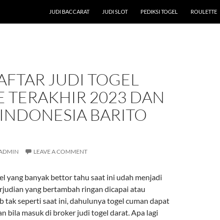
SKIP TO CONTENT
JUDI BACCARAT
JUDI SLOT
PEDIKSI TOGEL
ROULETTE
AFTAR JUDI TOGEL
 TERAKHIR 2023 DAN
 INDONESIA BARITO
ADMIN
LEAVE A COMMENT
el yang banyak bettor tahu saat ini udah menjadi
erjudian yang bertambah ringan dicapai atau
 tak seperti saat ini, dahulunya togel cuman dapat
 bila masuk di broker judi togel darat. Apa lagi