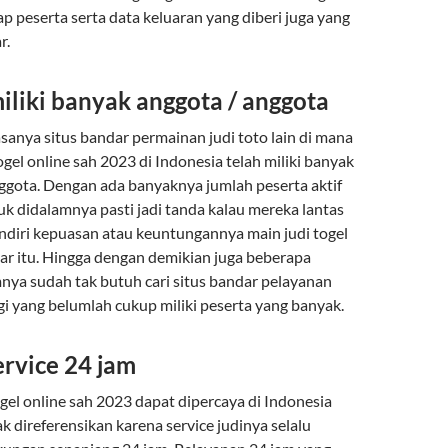
ap peserta serta data keluaran yang diberi juga yang
r.
iliki banyak anggota / anggota
asanya situs bandar permainan judi toto lain di mana
togel online sah 2023 di Indonesia telah miliki banyak
ggota. Dengan ada banyaknya jumlah peserta aktif
k didalamnya pasti jadi tanda kalau mereka lantas
ndiri kepuasan atau keuntungannya main judi togel
r itu. Hingga dengan demikian juga beberapa
nya sudah tak butuh cari situs bandar pelayanan
lagi yang belumlah cukup miliki peserta yang banyak.
ervice 24 jam
togel online sah 2023 dapat dipercaya di Indonesia
ak direferensikan karena service judinya selalu