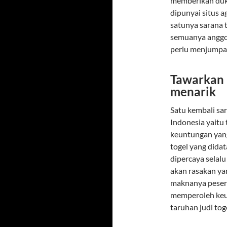
memberikan duk
dipunyai situs a
satunya sarana 
semuanya anggo
perlu menjumpai
Tawarkan 
menarik
Satu kembali sar
Indonesia yaitu
keuntungan yang 
togel yang dida
dipercaya selal
akan rasakan ya
maknanya pesert
memperoleh keu
taruhan judi toge