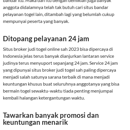
bandar itu. Maka dari itu dengan demikian juga banyak
anggota didalamnya telah tak butuh cari situs bandar
pelayanan togel lain, ditambah lagi yang belumlah cukup
mempunyai peserta yang banyak.
Ditopang pelayanan 24 jam
Situs broker judi togel online sah 2023 bisa dipercaya di
Indonesia jelas terus banyak dianjurkan lantaran service
judinya terus menyuport sepanjang 24 jam. Service 24 jam
yang dipunyai situs broker judi togel sah paling dipercaya
menjadi salah satunya sarana terbaik di mana menjadi
keuntungan khusus buat seluruhnya anggotanya yang bisa
bermain togel sewaktu-waktu tiada penting menjumpai
kembali halangan ketergantungan waktu.
Tawarkan banyak promosi dan
keuntungan menarik