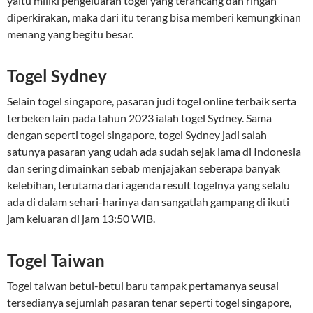
yaitu miliki pengeluaran togel yang terancang dan ringan
diperkirakan, maka dari itu terang bisa memberi kemungkinan
menang yang begitu besar.
Togel Sydney
Selain togel singapore, pasaran judi togel online terbaik serta
terbeken lain pada tahun 2023 ialah togel Sydney. Sama
dengan seperti togel singapore, togel Sydney jadi salah
satunya pasaran yang udah ada sudah sejak lama di Indonesia
dan sering dimainkan sebab menjajakan seberapa banyak
kelebihan, terutama dari agenda result togelnya yang selalu
ada di dalam sehari-harinya dan sangatlah gampang di ikuti
jam keluaran di jam 13:50 WIB.
Togel Taiwan
Togel taiwan betul-betul baru tampak pertamanya seusai
tersedianya sejumlah pasaran tenar seperti togel singapore,