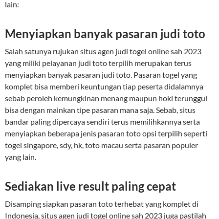
lain:
Menyiapkan banyak pasaran judi toto
Salah satunya rujukan situs agen judi togel online sah 2023
yang miliki pelayanan judi toto terpilih merupakan terus
menyiapkan banyak pasaran judi toto. Pasaran togel yang
komplet bisa memberi keuntungan tiap peserta didalamnya
sebab peroleh kemungkinan menang maupun hoki terunggul
bisa dengan mainkan tipe pasaran mana saja. Sebab, situs
bandar paling dipercaya sendiri terus memilihkannya serta
menyiapkan beberapa jenis pasaran toto opsi terpilih seperti
togel singapore, sdy, hk, toto macau serta pasaran populer
yang lain.
Sediakan live result paling cepat
Disamping siapkan pasaran toto terhebat yang komplet di
Indonesia, situs agen judi togel online sah 2023 juga pastilah