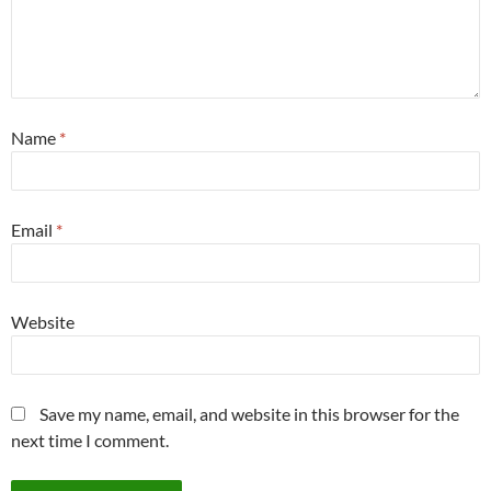
Name
*
Email
*
Website
Save my name, email, and website in this browser for the
next time I comment.