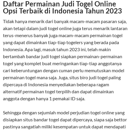
Daftar Permainan Judi Togel Online
Opsi Terbaik di Indonesia Tahun 2023
Tidak hanya menarik dari banyak macam-macam pasaran saja,
akan tetapi dalam judi togel online juga terus menarik lantaran
terus-menerus banyak juga macam-macam permainan togel
yang dapat dimainkan tiap-tiap togelers yang berada pada
Indonesia. Apa lagi, masuk tahun 2023 ini, telah makin
bertambah bandar judi togel siapkan permainan-permainan
togel yang komplet buat meringankan tiap-tiap anggotanya
cari keberuntungan dengan cuman perlu memutuskan model
permainan togel mana saja. Juga, situs biro judi togel paling
dipercaya di Indonesia menyediakan beberapa ragam
alternatif permainan togel terpilih dan dapat dimainkan
anggota dengan hanya 1 pemakai ID saja.
Sehingga dengan sejumlah model perjudian togel online yang
disiapkan situs bandar togel dapat dipercaya, siapa saja bettor
pastinya sangatlah miliki kesempatan untuk dapat mendapati