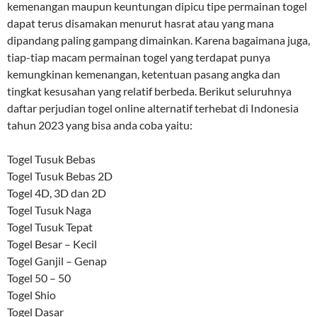
kemenangan maupun keuntungan dipicu tipe permainan togel
dapat terus disamakan menurut hasrat atau yang mana
dipandang paling gampang dimainkan. Karena bagaimana juga,
tiap-tiap macam permainan togel yang terdapat punya
kemungkinan kemenangan, ketentuan pasang angka dan
tingkat kesusahan yang relatif berbeda. Berikut seluruhnya
daftar perjudian togel online alternatif terhebat di Indonesia
tahun 2023 yang bisa anda coba yaitu:
Togel Tusuk Bebas
Togel Tusuk Bebas 2D
Togel 4D, 3D dan 2D
Togel Tusuk Naga
Togel Tusuk Tepat
Togel Besar – Kecil
Togel Ganjil – Genap
Togel 50 – 50
Togel Shio
Togel Dasar