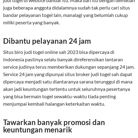
judi togel di website bandar itu. Maka dari itu dengan demikian
juga beberapa anggota didalamnya sudah tak perlu cari situs
bandar pelayanan togel lain, manalagi yang belumlah cukup
miliki peserta yang banyak.
Dibantu pelayanan 24 jam
Situs biro judi togel online sah 2023 bisa dipercaya di
Indonesia pastinya selalu banyak direferensikan lantaran
service judinya terus memberikan dukungan sepanjang 24 jam.
Service 24 jam yang dipunyai situs broker judi togel sah dapat
dipercaya menjadi satu diantaranya sarana terunggul di mana
akan jadi keuntungan tertentu untuk seluruhnya pesertanya
yang bisa bermain togel sewaktu-waktu tiada penting
menjumpai kembali halangan keterkaitan waktu.
Tawarkan banyak promosi dan
keuntungan menarik