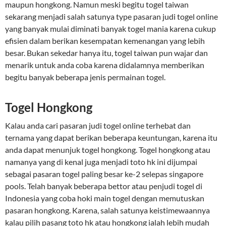
maupun hongkong. Namun meski begitu togel taiwan
sekarang menjadi salah satunya type pasaran judi togel online
yang banyak mulai diminati banyak togel mania karena cukup
efisien dalam berikan kesempatan kemenangan yang lebih
besar. Bukan sekedar hanya itu, togel taiwan pun wajar dan
menarik untuk anda coba karena didalamnya memberikan
begitu banyak beberapa jenis permainan togel.
Togel Hongkong
Kalau anda cari pasaran judi togel online terhebat dan
ternama yang dapat berikan beberapa keuntungan, karena itu
anda dapat menunjuk togel hongkong. Togel hongkong atau
namanya yang di kenal juga menjadi toto hk ini dijumpai
sebagai pasaran togel paling besar ke-2 selepas singapore
pools. Telah banyak beberapa bettor atau penjudi togel di
Indonesia yang coba hoki main togel dengan memutuskan
pasaran hongkong. Karena, salah satunya keistimewaannya
kalau pilih pasang toto hk atau hongkong ialah lebih mudah