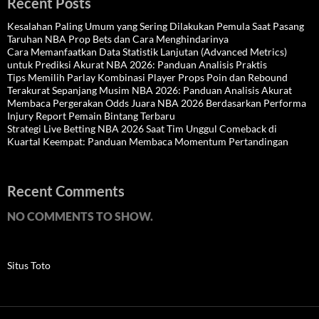
Recent Posts
Kesalahan Paling Umum yang Sering Dilakukan Pemula Saat Pasang
Taruhan NBA Prop Bets dan Cara Menghindarinya
Cara Memanfaatkan Data Statistik Lanjutan (Advanced Metrics)
untuk Prediksi Akurat NBA 2026: Panduan Analisis Praktis
Tips Memilih Parlay Kombinasi Player Props Poin dan Rebound
Terakurat Sepanjang Musim NBA 2026: Panduan Analisis Akurat
Membaca Pergerakan Odds Juara NBA 2026 Berdasarkan Performa
Injury Report Pemain Bintang Terbaru
Strategi Live Betting NBA 2026 Saat Tim Unggul Comeback di
Kuartal Keempat: Panduan Membaca Momentum Pertandingan
Recent Comments
NO COMMENTS TO SHOW.
Situs Toto