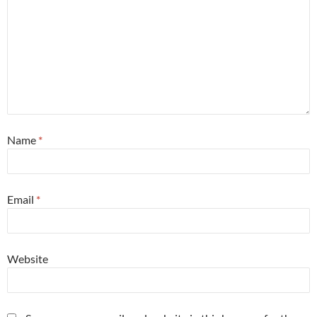
Name
*
Email
*
Website