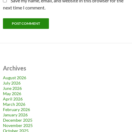
Save my name, email, and website in this browser for the
next time I comment.
Archives
August 2026
July 2026
June 2026
May 2026
April 2026
March 2026
February 2026
January 2026
December 2025
November 2025
October 2025