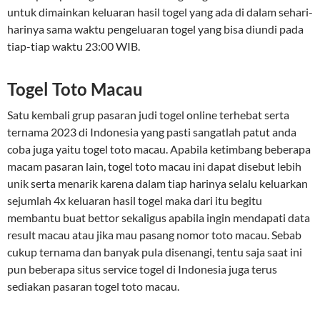
untuk dimainkan keluaran hasil togel yang ada di dalam sehari-
harinya sama waktu pengeluaran togel yang bisa diundi pada
tiap-tiap waktu 23:00 WIB.
Togel Toto Macau
Satu kembali grup pasaran judi togel online terhebat serta
ternama 2023 di Indonesia yang pasti sangatlah patut anda
coba juga yaitu togel toto macau. Apabila ketimbang beberapa
macam pasaran lain, togel toto macau ini dapat disebut lebih
unik serta menarik karena dalam tiap harinya selalu keluarkan
sejumlah 4x keluaran hasil togel maka dari itu begitu
membantu buat bettor sekaligus apabila ingin mendapati data
result macau atau jika mau pasang nomor toto macau. Sebab
cukup ternama dan banyak pula disenangi, tentu saja saat ini
pun beberapa situs service togel di Indonesia juga terus
sediakan pasaran togel toto macau.