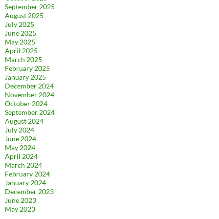
September 2025
August 2025
July 2025
June 2025
May 2025
April 2025
March 2025
February 2025
January 2025
December 2024
November 2024
October 2024
September 2024
August 2024
July 2024
June 2024
May 2024
April 2024
March 2024
February 2024
January 2024
December 2023
June 2023
May 2023