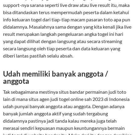
support-nya sarana seperti live draw atau live result itu, maka
bisa ditandaskan terus mempermudah peserta dalam ketahui
info keluaran togel dari tiap-tiap macam pasaran toto apa pun
didalamnya. Masalahnya sama dengan yang kita kenali jika live
result merupakan langkah pengeluaran angka togel ini hari
yang dapat dilihat dengan langsung atau secara streaming
secara langsung oleh tiap peserta dan data keluaran yang
diberi lantas pastilah selalu absah.
Udah memiliki banyak anggota /
anggota
Tak sebagaimana mestinya situs bandar permainan judi toto
lain di mana situs agen judi togel online sah 2023 di Indonesia
udah punyai banyak anggota atau anggota. Dengan adanya
banyak jumlah anggota aktif yang sudah tergabung
didalamnya pastinya jadi tanda kalau mereka juga telah
merasai sendiri kepuasan maupun keuntungannya bermain