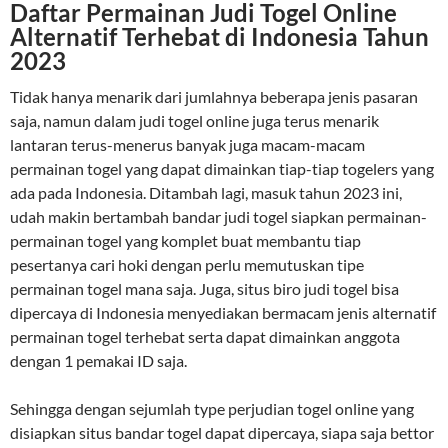
Daftar Permainan Judi Togel Online
Alternatif Terhebat di Indonesia Tahun
2023
Tidak hanya menarik dari jumlahnya beberapa jenis pasaran
saja, namun dalam judi togel online juga terus menarik
lantaran terus-menerus banyak juga macam-macam
permainan togel yang dapat dimainkan tiap-tiap togelers yang
ada pada Indonesia. Ditambah lagi, masuk tahun 2023 ini,
udah makin bertambah bandar judi togel siapkan permainan-
permainan togel yang komplet buat membantu tiap
pesertanya cari hoki dengan perlu memutuskan tipe
permainan togel mana saja. Juga, situs biro judi togel bisa
dipercaya di Indonesia menyediakan bermacam jenis alternatif
permainan togel terhebat serta dapat dimainkan anggota
dengan 1 pemakai ID saja.
Sehingga dengan sejumlah type perjudian togel online yang
disiapkan situs bandar togel dapat dipercaya, siapa saja bettor