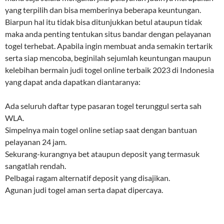
yang terpilih dan bisa memberinya beberapa keuntungan.
Biarpun hal itu tidak bisa ditunjukkan betul ataupun tidak
maka anda penting tentukan situs bandar dengan pelayanan
togel terhebat. Apabila ingin membuat anda semakin tertarik
serta siap mencoba, beginilah sejumlah keuntungan maupun
kelebihan bermain judi togel online terbaik 2023 di Indonesia
yang dapat anda dapatkan diantaranya:
Ada seluruh daftar type pasaran togel terunggul serta sah
WLA.
Simpelnya main togel online setiap saat dengan bantuan
pelayanan 24 jam.
Sekurang-kurangnya bet ataupun deposit yang termasuk
sangatlah rendah.
Pelbagai ragam alternatif deposit yang disajikan.
Agunan judi togel aman serta dapat dipercaya.