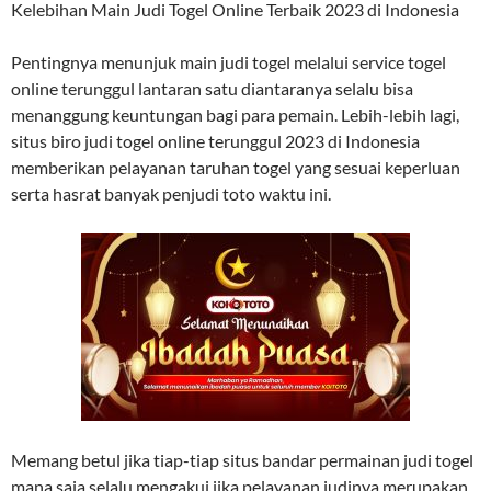
Kelebihan Main Judi Togel Online Terbaik 2023 di Indonesia
Pentingnya menunjuk main judi togel melalui service togel
online terunggul lantaran satu diantaranya selalu bisa
menanggung keuntungan bagi para pemain. Lebih-lebih lagi,
situs biro judi togel online terunggul 2023 di Indonesia
memberikan pelayanan taruhan togel yang sesuai keperluan
serta hasrat banyak penjudi toto waktu ini.
Memang betul jika tiap-tiap situs bandar permainan judi togel
mana saja selalu mengakui jika pelayanan judinya merupakan