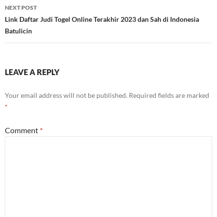
NEXT POST
Link Daftar Judi Togel Online Terakhir 2023 dan Sah di Indonesia
Batulicin
LEAVE A REPLY
Your email address will not be published.
Required fields are marked
*
Comment
*