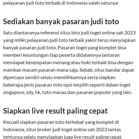
pelayanan judi toto terbaik di Indonesia salah satunya:
Sediakan banyak pasaran judi toto
Satu diantaranya referensi situs biro judi togel online sah 2023
yang miliki pelayanan judi toto terbaik yakni terus menyiapkan
banyak pasaran judi toto. Pasaran togel yang komplet bisa
memberi keuntungan tiap peserta didalamnya lantaran
mendapat kesempatan menang atau hoki terbaik bisa dengan
mainkan macam pasaran mana saja. Sebab, situs bandar dapat
dipercaya sendiri selalu memilihkannya serta siapkan
beberapa jenis pasaran toto opsi terpilih seperti dalam togel
singapore, sdy, hk, toto macau dan pasaran populer yang lain.
Siapkan live result paling cepat
Kecuali siapkan pasaran toto terhebat yang komplet di
Indonesia, situs broker judi togel online sah 2023 lantas
tentunya selalu menyiapkan juga live result paling cepat.