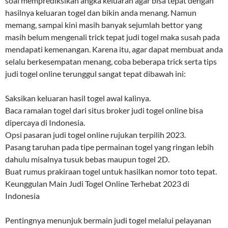
soal memprediksikan angka keluaran agar bisa tepat dengan
hasilnya keluaran togel dan bikin anda menang. Namun
memang, sampai kini masih banyak sejumlah bettor yang
masih belum mengenali trick tepat judi togel maka susah pada
mendapati kemenangan. Karena itu, agar dapat membuat anda
selalu berkesempatan menang, coba beberapa trick serta tips
judi togel online terunggul sangat tepat dibawah ini:
Saksikan keluaran hasil togel awal kalinya.
Baca ramalan togel dari situs broker judi togel online bisa
dipercaya di Indonesia.
Opsi pasaran judi togel online rujukan terpilih 2023.
Pasang taruhan pada tipe permainan togel yang ringan lebih
dahulu misalnya tusuk bebas maupun togel 2D.
Buat rumus prakiraan togel untuk hasilkan nomor toto tepat.
Keunggulan Main Judi Togel Online Terhebat 2023 di
Indonesia
Pentingnya menunjuk bermain judi togel melalui pelayanan