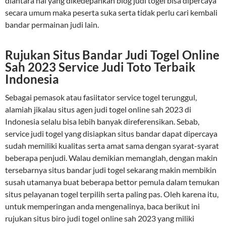
diantara hal yang dikedepankan blog judi togel bisa dipercaya
secara umum maka peserta suka serta tidak perlu cari kembali
bandar permainan judi lain.
Rujukan Situs Bandar Judi Togel Online
Sah 2023 Service Judi Toto Terbaik
Indonesia
Sebagai pemasok atau fasiitator service togel terunggul,
alamiah jikalau situs agen judi togel online sah 2023 di
Indonesia selalu bisa lebih banyak direferensikan. Sebab,
service judi togel yang disiapkan situs bandar dapat dipercaya
sudah memiliki kualitas serta amat sama dengan syarat-syarat
beberapa penjudi. Walau demikian memanglah, dengan makin
tersebarnya situs bandar judi togel sekarang makin membikin
susah utamanya buat beberapa bettor pemula dalam temukan
situs pelayanan togel terpilih serta paling pas. Oleh karena itu,
untuk memperingan anda mengenalinya, baca berikut ini
rujukan situs biro judi togel online sah 2023 yang miliki