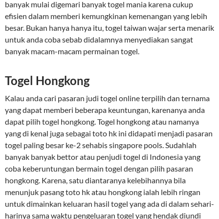
banyak mulai digemari banyak togel mania karena cukup
efisien dalam memberi kemungkinan kemenangan yang lebih
besar. Bukan hanya hanya itu, togel taiwan wajar serta menarik
untuk anda coba sebab didalamnya menyediakan sangat
banyak macam-macam permainan togel.
Togel Hongkong
Kalau anda cari pasaran judi togel online terpilih dan ternama
yang dapat memberi beberapa keuntungan, karenanya anda
dapat pilih togel hongkong. Togel hongkong atau namanya
yang di kenal juga sebagai toto hk ini didapati menjadi pasaran
togel paling besar ke-2 sehabis singapore pools. Sudahlah
banyak banyak bettor atau penjudi togel di Indonesia yang
coba keberuntungan bermain togel dengan pilih pasaran
hongkong. Karena, satu diantaranya kelebihannya bila
menunjuk pasang toto hk atau hongkong ialah lebih ringan
untuk dimainkan keluaran hasil togel yang ada di dalam sehari-
harinya sama waktu pengeluaran togel yang hendak diundi