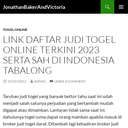
Search
JonathanBakerAndVictoria
SKIP
PRIMAR
TO
MENU
CONTENT
TOGEL ONLINE
LINK DAFTAR JUDI TOGEL
ONLINE TERKINI 2023
SERTA SAH DI INDONESIA
TABALONG
31/05/2023
ADMIN
LEAVE A COMMENT
Taruhan judi togel yang banyak bettor tahu saat ini udah
menjadi salah satunya perjudian yang bertambah mudah
digapai atau dimainkan. Lantaran tidak sama saat ini,
dahulunya togel cuma dapat orang mainkan apabila masuk di
broker judi togel darat. Ditambah lagi kehadiran broker judi