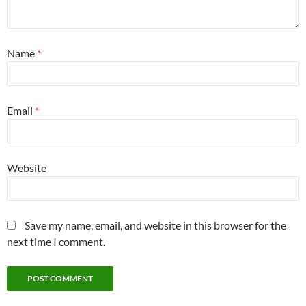
Name
*
Email
*
Website
Save my name, email, and website in this browser for the
next time I comment.