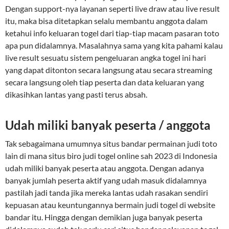
Dengan support-nya layanan seperti live draw atau live result
itu, maka bisa ditetapkan selalu membantu anggota dalam
ketahui info keluaran togel dari tiap-tiap macam pasaran toto
apa pun didalamnya. Masalahnya sama yang kita pahami kalau
live result sesuatu sistem pengeluaran angka togel ini hari
yang dapat ditonton secara langsung atau secara streaming
secara langsung oleh tiap peserta dan data keluaran yang
dikasihkan lantas yang pasti terus absah.
Udah miliki banyak peserta / anggota
Tak sebagaimana umumnya situs bandar permainan judi toto
lain di mana situs biro judi togel online sah 2023 di Indonesia
udah miliki banyak peserta atau anggota. Dengan adanya
banyak jumlah peserta aktif yang udah masuk didalamnya
pastilah jadi tanda jika mereka lantas udah rasakan sendiri
kepuasan atau keuntungannya bermain judi togel di website
bandar itu. Hingga dengan demikian juga banyak peserta