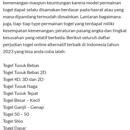
kemenangan maupun keuntungan karena model permainan
togel dapat selalu disamakan berdasar pada hasrat atau yang
mana dipandang termudah dimainkan. Lantaran bagaimana
juga, tiap-tiap type permainan togel yang terdapat miliki
kesempatan kemenangan, peraturan pasang angka dan tingkat
kesusahan yang relatif berbeda. Berikut seluruh daftar
perjudian togel online alternatif terbaik di Indonesia tahun
2023 yang bisa anda coba ialah:
Togel Tusuk Bebas
Togel Tusuk Bebas 2D
Togel 4D, 3D dan 2D
Togel Tusuk Naga
Togel Tusuk Tepat
Togel Besar – Kecil
Togel Ganjil – Genap
Togel 50 – 50
Togel Shio
Togel Dasar