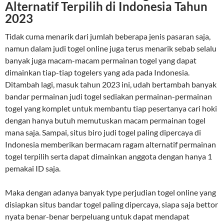
Alternatif Terpilih di Indonesia Tahun
2023
Tidak cuma menarik dari jumlah beberapa jenis pasaran saja,
namun dalam judi togel online juga terus menarik sebab selalu
banyak juga macam-macam permainan togel yang dapat
dimainkan tiap-tiap togelers yang ada pada Indonesia.
Ditambah lagi, masuk tahun 2023 ini, udah bertambah banyak
bandar permainan judi togel sediakan permainan-permainan
togel yang komplet untuk membantu tiap pesertanya cari hoki
dengan hanya butuh memutuskan macam permainan togel
mana saja. Sampai, situs biro judi togel paling dipercaya di
Indonesia memberikan bermacam ragam alternatif permainan
togel terpilih serta dapat dimainkan anggota dengan hanya 1
pemakai ID saja.
Maka dengan adanya banyak type perjudian togel online yang
disiapkan situs bandar togel paling dipercaya, siapa saja bettor
nyata benar-benar berpeluang untuk dapat mendapat