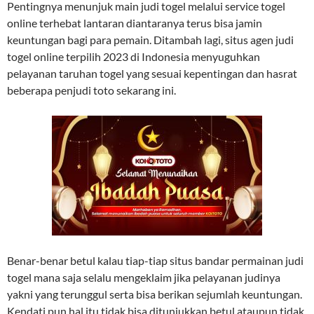
Pentingnya menunjuk main judi togel melalui service togel
online terhebat lantaran diantaranya terus bisa jamin
keuntungan bagi para pemain. Ditambah lagi, situs agen judi
togel online terpilih 2023 di Indonesia menyuguhkan
pelayanan taruhan togel yang sesuai kepentingan dan hasrat
beberapa penjudi toto sekarang ini.
Benar-benar betul kalau tiap-tiap situs bandar permainan judi
togel mana saja selalu mengeklaim jika pelayanan judinya
yakni yang terunggul serta bisa berikan sejumlah keuntungan.
Kendati pun hal itu tidak bisa ditunjukkan betul ataupun tidak