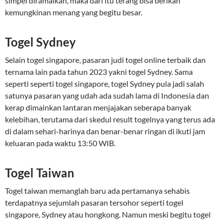
simpel diramalkan, maka dari itu terang bisa berikan
kemungkinan menang yang begitu besar.
Togel Sydney
Selain togel singapore, pasaran judi togel online terbaik dan
ternama lain pada tahun 2023 yakni togel Sydney. Sama
seperti seperti togel singapore, togel Sydney pula jadi salah
satunya pasaran yang udah ada sudah lama di Indonesia dan
kerap dimainkan lantaran menjajakan seberapa banyak
kelebihan, terutama dari skedul result togelnya yang terus ada
di dalam sehari-harinya dan benar-benar ringan di ikuti jam
keluaran pada waktu 13:50 WIB.
Togel Taiwan
Togel taiwan memanglah baru ada pertamanya sehabis
terdapatnya sejumlah pasaran tersohor seperti togel
singapore, Sydney atau hongkong. Namun meski begitu togel