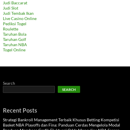
Judi Baccarat
Judi Slot
Judi Tembak Ikan
Live Casino Online
Pediksi Togel
Roulette
Taruhan Bola
Taruhan Golf
Taruhan NBA
Togel Online
Search
SEARCH
Recent Posts
Strategi Bankroll Management Terbaik Khusus Betting Kompetisi
Basket NBA Playoffs dan Fina: Panduan Cerdas Mengelola Modal