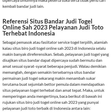
dipercaya umumnya maka peserta suka serta tidak perlu cari
kembali bandar judi lain.
Referensi Situs Bandar Judi Togel
Online Sah 2023 Pelayanan Judi Toto
Terhebat Indonesia
Sebagai pemasok atau fasiitator service togel terpilih, alamiah
kalau situs biro judi togel online sah 2023 di Indonesia selalu
makin banyak direferensikan. Sebab, pelayanan judi togel yang
disajikan situs bandar dapat dipercaya sudah bermutu dan
amat sesuai syarat-syarat beberapa penjudi. Walau demikian
memanglah, dengan semakin tersebarnya situs bandar
permainan judi togel sekarang makin menambah sukar
terutama buat sejumlah bettor pemula dalam mendapatkan
situs pelayanan togel terhebat dan amat tepat. Maka, untuk
memperingan anda mengertinya, baca berikut di bawah ini
rujukan situs biro judi togel online sah 2023 yang punyai
pelayanan judi toto terbaik di Indonesia antara lain: