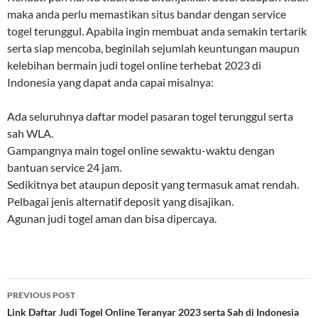
maka anda perlu memastikan situs bandar dengan service
togel terunggul. Apabila ingin membuat anda semakin tertarik
serta siap mencoba, beginilah sejumlah keuntungan maupun
kelebihan bermain judi togel online terhebat 2023 di
Indonesia yang dapat anda capai misalnya:
Ada seluruhnya daftar model pasaran togel terunggul serta
sah WLA.
Gampangnya main togel online sewaktu-waktu dengan
bantuan service 24 jam.
Sedikitnya bet ataupun deposit yang termasuk amat rendah.
Pelbagai jenis alternatif deposit yang disajikan.
Agunan judi togel aman dan bisa dipercaya.
Post
PREVIOUS POST
navigation
Link Daftar Judi Togel Online Teranyar 2023 serta Sah di Indonesia