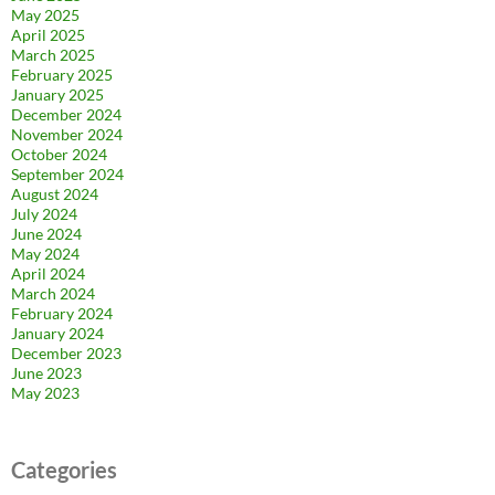
May 2025
April 2025
March 2025
February 2025
January 2025
December 2024
November 2024
October 2024
September 2024
August 2024
July 2024
June 2024
May 2024
April 2024
March 2024
February 2024
January 2024
December 2023
June 2023
May 2023
Categories