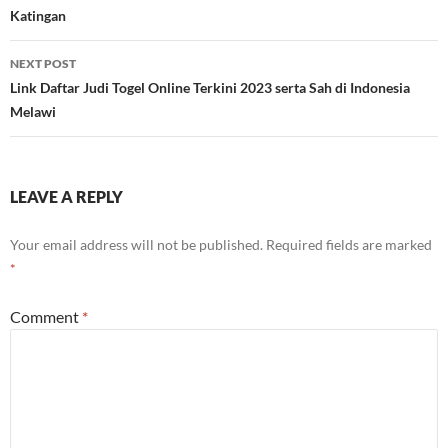
Katingan
NEXT POST
Link Daftar Judi Togel Online Terkini 2023 serta Sah di Indonesia
Melawi
LEAVE A REPLY
Your email address will not be published.
Required fields are marked
*
Comment
*