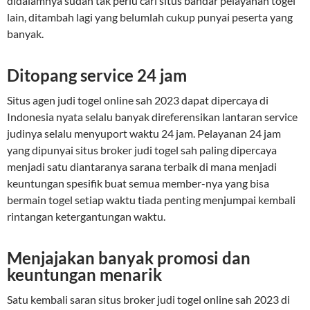
didalamnya sudah tak perlu cari situs bandar pelayanan togel
lain, ditambah lagi yang belumlah cukup punyai peserta yang
banyak.
Ditopang service 24 jam
Situs agen judi togel online sah 2023 dapat dipercaya di
Indonesia nyata selalu banyak direferensikan lantaran service
judinya selalu menyuport waktu 24 jam. Pelayanan 24 jam
yang dipunyai situs broker judi togel sah paling dipercaya
menjadi satu diantaranya sarana terbaik di mana menjadi
keuntungan spesifik buat semua member-nya yang bisa
bermain togel setiap waktu tiada penting menjumpai kembali
rintangan ketergantungan waktu.
Menjajakan banyak promosi dan
keuntungan menarik
Satu kembali saran situs broker judi togel online sah 2023 di