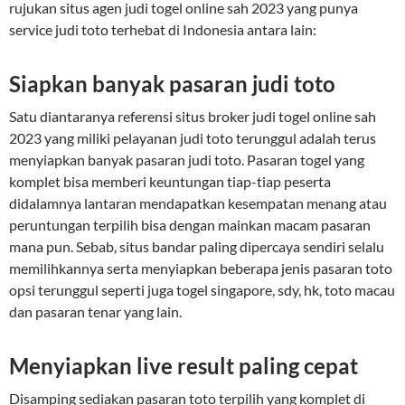
rujukan situs agen judi togel online sah 2023 yang punya
service judi toto terhebat di Indonesia antara lain:
Siapkan banyak pasaran judi toto
Satu diantaranya referensi situs broker judi togel online sah
2023 yang miliki pelayanan judi toto terunggul adalah terus
menyiapkan banyak pasaran judi toto. Pasaran togel yang
komplet bisa memberi keuntungan tiap-tiap peserta
didalamnya lantaran mendapatkan kesempatan menang atau
peruntungan terpilih bisa dengan mainkan macam pasaran
mana pun. Sebab, situs bandar paling dipercaya sendiri selalu
memilihkannya serta menyiapkan beberapa jenis pasaran toto
opsi terunggul seperti juga togel singapore, sdy, hk, toto macau
dan pasaran tenar yang lain.
Menyiapkan live result paling cepat
Disamping sediakan pasaran toto terpilih yang komplet di