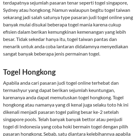
terdapatnya sejumlah pasaran tenar seperti togel singapore,
Sydney atau hongkong. Namun walaupun begitu togel taiwan
sekarang jadi salah satunya type pasaran judi togel online yang
banyak mulai disukai beberapa togel mania karena cukup
efisien dalam berikan kemungkinan kemenangan yang lebih
besar. Tidak sekedar hanya itu, togel taiwan pantas dan
menarik untuk anda coba lantaran didalamnya menyediakan
sangat banyak beberapa jenis permainan togel.
Togel Hongkong
Apabila anda cari pasaran judi togel online terhebat dan
termashyur yang dapat berikan sejumlah keuntungan,
karenanya anda dapat memutuskan togel hongkong. Togel
hongkong atau namanya yang di kenal juga selaku toto hk ini
dikenali menjadi pasaran togel paling besar ke-2 setelah
singapore pools. Telah banyak banyak bettor atau penjudi
togel di Indonesia yang coba hoki bermain togel dengan pilih
pasaran hongkong. Sebab, satu diantara kelebihannya apabila