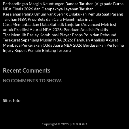
Perbandingan Margin Keuntungan Bandar Taruhan (Vig) pada Bursa
NBA Finals 2026 dan Dampaknya Layanan Taruhan
Kesalahan Paling Umum yang Sering Dilakukan Pemula Saat Pasang
Taruhan NBA Prop Bets dan Cara Menghindarinya
Cara Memanfaatkan Data Statistik Lanjutan (Advanced Metrics)
untuk Prediksi Akurat NBA 2026: Panduan Analisis Praktis
Tips Memilih Parlay Kombinasi Player Props Poin dan Rebound
Terakurat Sepanjang Musim NBA 2026: Panduan Analisis Akurat
Membaca Pergerakan Odds Juara NBA 2026 Berdasarkan Performa
Injury Report Pemain Bintang Terbaru
Recent Comments
NO COMMENTS TO SHOW.
Situs Toto
Copyright © 2025 |
OLXTOTO