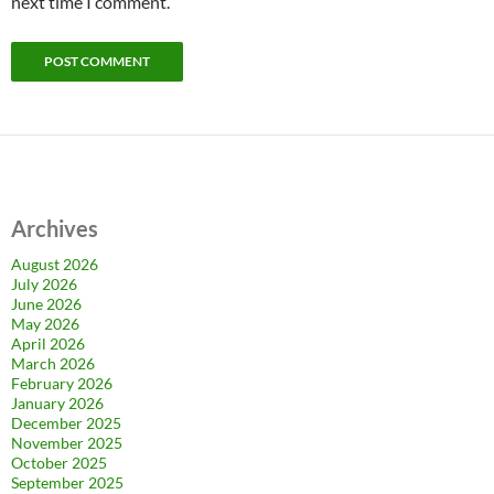
next time I comment.
Archives
August 2026
July 2026
June 2026
May 2026
April 2026
March 2026
February 2026
January 2026
December 2025
November 2025
October 2025
September 2025