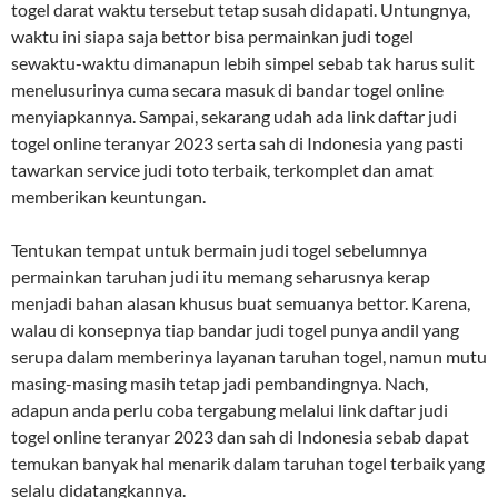
togel darat waktu tersebut tetap susah didapati. Untungnya,
waktu ini siapa saja bettor bisa permainkan judi togel
sewaktu-waktu dimanapun lebih simpel sebab tak harus sulit
menelusurinya cuma secara masuk di bandar togel online
menyiapkannya. Sampai, sekarang udah ada link daftar judi
togel online teranyar 2023 serta sah di Indonesia yang pasti
tawarkan service judi toto terbaik, terkomplet dan amat
memberikan keuntungan.
Tentukan tempat untuk bermain judi togel sebelumnya
permainkan taruhan judi itu memang seharusnya kerap
menjadi bahan alasan khusus buat semuanya bettor. Karena,
walau di konsepnya tiap bandar judi togel punya andil yang
serupa dalam memberinya layanan taruhan togel, namun mutu
masing-masing masih tetap jadi pembandingnya. Nach,
adapun anda perlu coba tergabung melalui link daftar judi
togel online teranyar 2023 dan sah di Indonesia sebab dapat
temukan banyak hal menarik dalam taruhan togel terbaik yang
selalu didatangkannya.