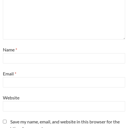
Name
*
Email
*
Website
Save my name, email, and website in this browser for the