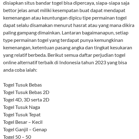
disiapkan situs bandar togel bisa dipercaya, siapa-siapa saja
bettor jelas amat miliki kesempatan buat dapat mendapat
kemenangan atau keuntungan dipicu tipe permainan togel
dapat selalu disamakan menurut hasrat atau yang mana dikira
paling gampang dimainkan. Lantaran bagaimanapun, setiap
type permainan togel yang terdapat punya kemungkinan
kemenangan, ketentuan pasang angka dan tingkat kesukaran
yang relatif berbeda. Berikut semua daftar perjudian togel
online alternatif terbaik di Indonesia tahun 2023 yang bisa
anda coba ialah:
Togel Tusuk Bebas
Togel Tusuk Bebas 2D
Togel 4D, 3D serta 2D
Togel Tusuk Naga
Togel Tusuk Tepat
Togel Besar – Kecil
Togel Ganjil – Genap
Togel 50 – 50