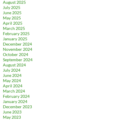
August 2025
July 2025
June 2025
May 2025
April 2025
March 2025
February 2025
January 2025
December 2024
November 2024
October 2024
September 2024
August 2024
July 2024
June 2024
May 2024
April 2024
March 2024
February 2024
January 2024
December 2023
June 2023
May 2023