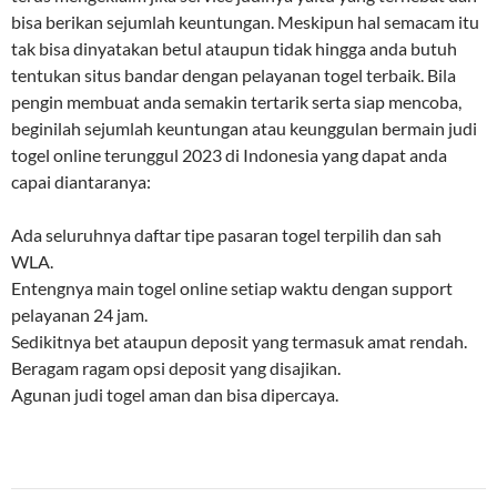
bisa berikan sejumlah keuntungan. Meskipun hal semacam itu
tak bisa dinyatakan betul ataupun tidak hingga anda butuh
tentukan situs bandar dengan pelayanan togel terbaik. Bila
pengin membuat anda semakin tertarik serta siap mencoba,
beginilah sejumlah keuntungan atau keunggulan bermain judi
togel online terunggul 2023 di Indonesia yang dapat anda
capai diantaranya:
Ada seluruhnya daftar tipe pasaran togel terpilih dan sah
WLA.
Entengnya main togel online setiap waktu dengan support
pelayanan 24 jam.
Sedikitnya bet ataupun deposit yang termasuk amat rendah.
Beragam ragam opsi deposit yang disajikan.
Agunan judi togel aman dan bisa dipercaya.