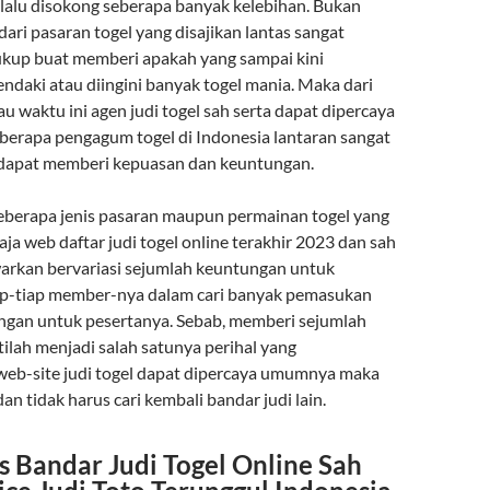
elalu disokong seberapa banyak kelebihan. Bukan
dari pasaran togel yang disajikan lantas sangat
ukup buat memberi apakah yang sampai kini
ndaki atau diingini banyak togel mania. Maka dari
lau waktu ini agen judi togel sah serta dapat dipercaya
eberapa pengagum togel di Indonesia lantaran sangat
 dapat memberi kepuasan dan keuntungan.
beberapa jenis pasaran maupun permainan togel yang
aja web daftar judi togel online terakhir 2023 dan sah
warkan bervariasi sejumlah keuntungan untuk
ap-tiap member-nya dalam cari banyak pemasukan
gan untuk pesertanya. Sebab, memberi sejumlah
ilah menjadi salah satunya perihal yang
eb-site judi togel dapat dipercaya umumnya maka
an tidak harus cari kembali bandar judi lain.
s Bandar Judi Togel Online Sah