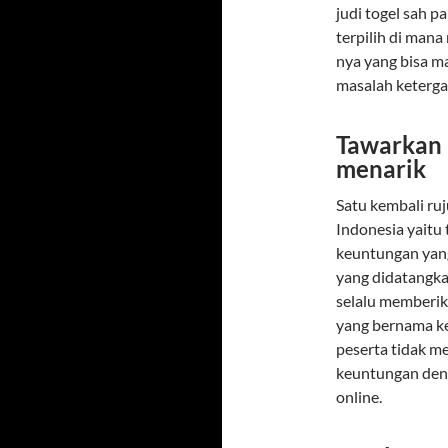
judi togel sah p
terpilih di man
nya yang bisa m
masalah keterg
Tawarkan 
menarik
Satu kembali ruj
Indonesia yaitu
keuntungan yang 
yang didatangkan
selalu memberik
yang bernama ke
peserta tidak m
keuntungan deng
online.