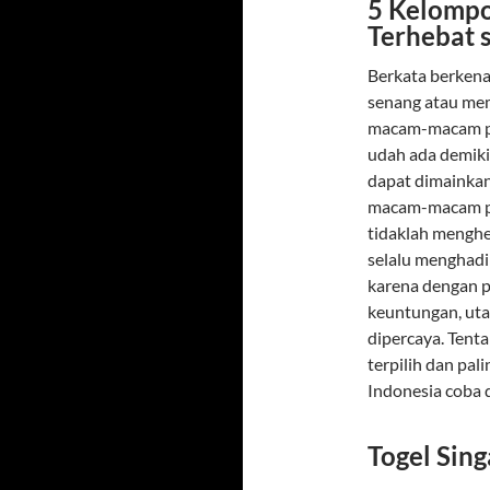
5 Kelompo
Terhebat 
Berkata berkenaa
senang atau mem
macam-macam pas
udah ada demiki
dapat dimainkan
macam-macam pas
tidaklah menghe
selalu menghad
karena dengan p
keuntungan, uta
dipercaya. Tenta
terpilih dan pal
Indonesia coba 
Togel Sin