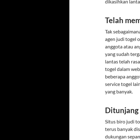
dikasihkan lanta
Telah mem
Tak sebagaimana
agen judi togel 
anggota atau an
yang sudah terg
lantas telah ra
togel dalam webs
beberapa anggot
service togel la
yang banyak.
Ditunjang
Situs biro judi 
terus banyak di
dukungan sepanja