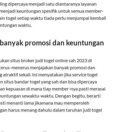
aling dipercaya menjadi satu diantaranya layanan
a menjadi keuntungan spesifik untuk semua member-
ain togel setiap waktu tiada perlu menjumpai kembali
antungan waktu.
banyak promosi dan keuntungan
ukan situs broker judi togel online sah 2023 di
 terus-menerus menjajakan banyak promosi dan
atraktif sekali. Ini menyatakan jika service togel
 situs bandar togel yang sah dan bisa dipercaya
an kepuasan di mana tiap member-nya pasti merasai
untungan sewaktu-waktu. Dengan begitu, berarti
esti menanti lama jikamana mau memperoleh
an harus menang dahulu dalam taruhan judi togel