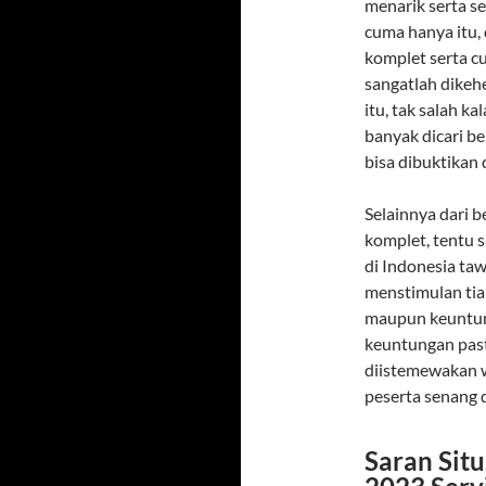
menarik serta s
cuma hanya itu, 
komplet serta c
sangatlah dikehe
itu, tak salah ka
banyak dicari b
bisa dibuktikan
Selainnya dari 
komplet, tentu s
di Indonesia ta
menstimulan ti
maupun keuntun
keuntungan past
diistemewakan w
peserta senang d
Saran Situ