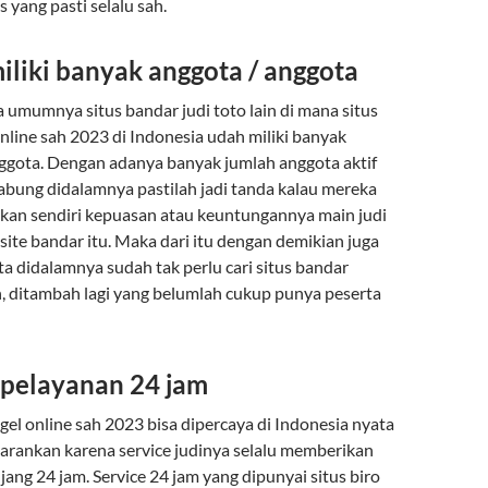
s yang pasti selalu sah.
iliki banyak anggota / anggota
 umumnya situs bandar judi toto lain di mana situs
online sah 2023 di Indonesia udah miliki banyak
ggota. Dengan adanya banyak jumlah anggota aktif
abung didalamnya pastilah jadi tanda kalau mereka
sakan sendiri kepuasan atau keuntungannya main judi
ite bandar itu. Maka dari itu dengan demikian juga
a didalamnya sudah tak perlu cari situs bandar
in, ditambah lagi yang belumlah cukup punya peserta
 pelayanan 24 jam
togel online sah 2023 bisa dipercaya di Indonesia nyata
sarankan karena service judinya selalu memberikan
ng 24 jam. Service 24 jam yang dipunyai situs biro