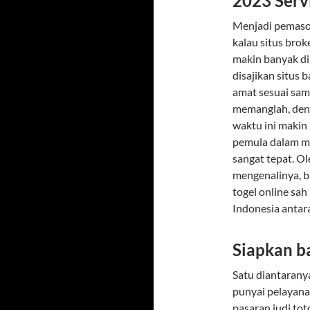
2023 Servi
Menjadi pemasok 
kalau situs brok
makin banyak di
disajikan situs 
amat sesuai sam
memanglah, deng
waktu ini maki
pemula dalam me
sangat tepat. O
mengenalinya, ba
togel online sah
Indonesia antara
Siapkan b
Satu diantaranya
punyai pelayanan
pasaran judi to