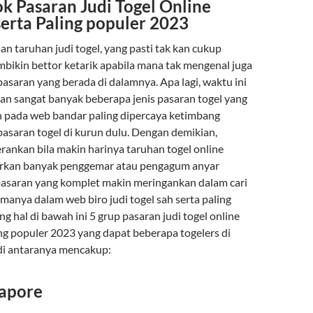
k Pasaran Judi Togel Online
serta Paling populer 2023
n taruhan judi togel, yang pasti tak kan cukup
bikin bettor ketarik apabila mana tak mengenal juga
aran yang berada di dalamnya. Apa lagi, waktu ini
an sangat banyak beberapa jenis pasaran togel yang
 pada web bandar paling dipercaya ketimbang
aran togel di kurun dulu. Dengan demikian,
rankan bila makin harinya taruhan togel online
irkan banyak penggemar atau pengagum anyar
asaran yang komplet makin meringankan dalam cari
manya dalam web biro judi togel sah serta paling
ng hal di bawah ini 5 grup pasaran judi togel online
ing populer 2023 yang dapat beberapa togelers di
di antaranya mencakup:
gapore