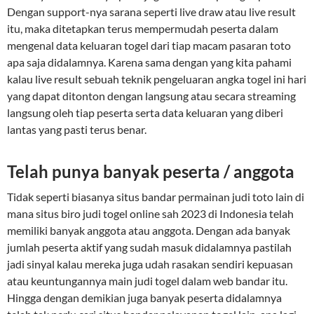
Dengan support-nya sarana seperti live draw atau live result
itu, maka ditetapkan terus mempermudah peserta dalam
mengenal data keluaran togel dari tiap macam pasaran toto
apa saja didalamnya. Karena sama dengan yang kita pahami
kalau live result sebuah teknik pengeluaran angka togel ini hari
yang dapat ditonton dengan langsung atau secara streaming
langsung oleh tiap peserta serta data keluaran yang diberi
lantas yang pasti terus benar.
Telah punya banyak peserta / anggota
Tidak seperti biasanya situs bandar permainan judi toto lain di
mana situs biro judi togel online sah 2023 di Indonesia telah
memiliki banyak anggota atau anggota. Dengan ada banyak
jumlah peserta aktif yang sudah masuk didalamnya pastilah
jadi sinyal kalau mereka juga udah rasakan sendiri kepuasan
atau keuntungannya main judi togel dalam web bandar itu.
Hingga dengan demikian juga banyak peserta didalamnya