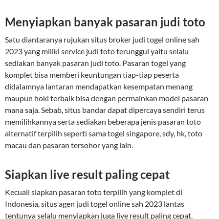
Menyiapkan banyak pasaran judi toto
Satu diantaranya rujukan situs broker judi togel online sah
2023 yang miliki service judi toto terunggul yaitu selalu
sediakan banyak pasaran judi toto. Pasaran togel yang
komplet bisa memberi keuntungan tiap-tiap peserta
didalamnya lantaran mendapatkan kesempatan menang
maupun hoki terbaik bisa dengan permainkan model pasaran
mana saja. Sebab, situs bandar dapat dipercaya sendiri terus
memilihkannya serta sediakan beberapa jenis pasaran toto
alternatif terpilih seperti sama togel singapore, sdy, hk, toto
macau dan pasaran tersohor yang lain.
Siapkan live result paling cepat
Kecuali siapkan pasaran toto terpilih yang komplet di
Indonesia, situs agen judi togel online sah 2023 lantas
tentunya selalu menyiapkan juga live result paling cepat.