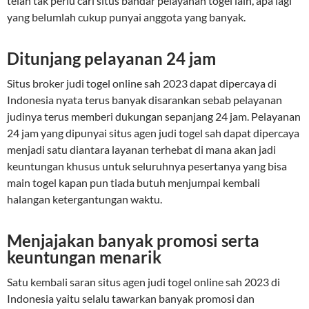
telah tak perlu cari situs bandar pelayanan togel lain, apa lagi
yang belumlah cukup punyai anggota yang banyak.
Ditunjang pelayanan 24 jam
Situs broker judi togel online sah 2023 dapat dipercaya di
Indonesia nyata terus banyak disarankan sebab pelayanan
judinya terus memberi dukungan sepanjang 24 jam. Pelayanan
24 jam yang dipunyai situs agen judi togel sah dapat dipercaya
menjadi satu diantara layanan terhebat di mana akan jadi
keuntungan khusus untuk seluruhnya pesertanya yang bisa
main togel kapan pun tiada butuh menjumpai kembali
halangan ketergantungan waktu.
Menjajakan banyak promosi serta
keuntungan menarik
Satu kembali saran situs agen judi togel online sah 2023 di
Indonesia yaitu selalu tawarkan banyak promosi dan