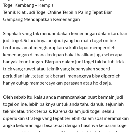
Togel Kembang – Kempis
Tehnik Kiat Judi Togel Online Terpilih Paling Tepat Biar
Gampang Mendapatkan Kemenangan
Siapakah yang tak mendambakan kemenangan dalam taruhan
judi togel. Seluruhnya penjudi yang bermain togel online
tentunya amat mengharapkan sekali dapat memperoleh
kemenangan di mana kedepan bakal hasilkan juga seberapa
banyak keuntungan. Biarpun dalam judi togel tak butuh trick-
trick yang ruwet atau teknik yang kebanyakan seperti
perjudian lain, tetapi tak berarti menangnya bisa diperoleh
hanya cukup mempercayakan perasaan atau hoki saja.
Oleh sebab itu, kalau anda merencanakan buat bermain judi
togel online, lebih baiknya untuk anda tahu dahulu sejumlah
teknik atau trick terbaik. Karena dalam judi togel, selalu
diperlukan strategi yang tepat terlebih dalam soal meramalkan
angka keluaran agar bisa tepat dengan hasilnya keluaran togel