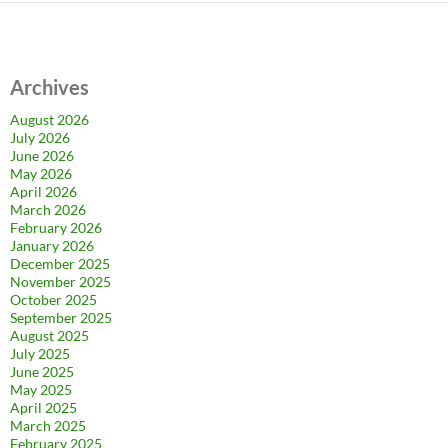
Archives
August 2026
July 2026
June 2026
May 2026
April 2026
March 2026
February 2026
January 2026
December 2025
November 2025
October 2025
September 2025
August 2025
July 2025
June 2025
May 2025
April 2025
March 2025
February 2025