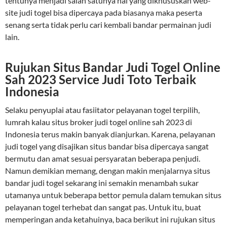
tentunya menjadi salah satunya hal yang dikhususkan web-
site judi togel bisa dipercaya pada biasanya maka peserta
senang serta tidak perlu cari kembali bandar permainan judi
lain.
Rujukan Situs Bandar Judi Togel Online
Sah 2023 Service Judi Toto Terbaik
Indonesia
Selaku penyuplai atau fasiitator pelayanan togel terpilih,
lumrah kalau situs broker judi togel online sah 2023 di
Indonesia terus makin banyak dianjurkan. Karena, pelayanan
judi togel yang disajikan situs bandar bisa dipercaya sangat
bermutu dan amat sesuai persyaratan beberapa penjudi.
Namun demikian memang, dengan makin menjalarnya situs
bandar judi togel sekarang ini semakin menambah sukar
utamanya untuk beberapa bettor pemula dalam temukan situs
pelayanan togel terhebat dan sangat pas. Untuk itu, buat
memperingan anda ketahuinya, baca berikut ini rujukan situs