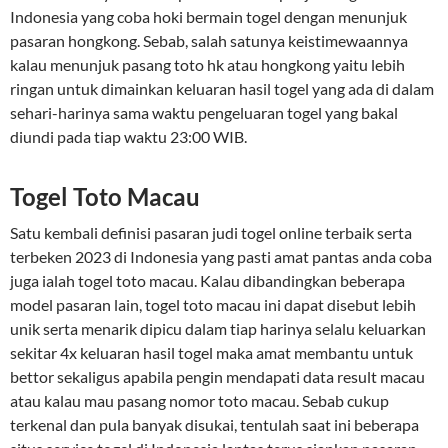
Indonesia yang coba hoki bermain togel dengan menunjuk
pasaran hongkong. Sebab, salah satunya keistimewaannya
kalau menunjuk pasang toto hk atau hongkong yaitu lebih
ringan untuk dimainkan keluaran hasil togel yang ada di dalam
sehari-harinya sama waktu pengeluaran togel yang bakal
diundi pada tiap waktu 23:00 WIB.
Togel Toto Macau
Satu kembali definisi pasaran judi togel online terbaik serta
terbeken 2023 di Indonesia yang pasti amat pantas anda coba
juga ialah togel toto macau. Kalau dibandingkan beberapa
model pasaran lain, togel toto macau ini dapat disebut lebih
unik serta menarik dipicu dalam tiap harinya selalu keluarkan
sekitar 4x keluaran hasil togel maka amat membantu untuk
bettor sekaligus apabila pengin mendapati data result macau
atau kalau mau pasang nomor toto macau. Sebab cukup
terkenal dan pula banyak disukai, tentulah saat ini beberapa