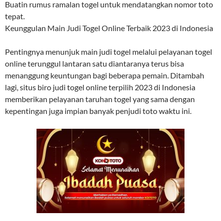
Buatin rumus ramalan togel untuk mendatangkan nomor toto
tepat.
Keunggulan Main Judi Togel Online Terbaik 2023 di Indonesia
Pentingnya menunjuk main judi togel melalui pelayanan togel
online terunggul lantaran satu diantaranya terus bisa
menanggung keuntungan bagi beberapa pemain. Ditambah
lagi, situs biro judi togel online terpilih 2023 di Indonesia
memberikan pelayanan taruhan togel yang sama dengan
kepentingan juga impian banyak penjudi toto waktu ini.