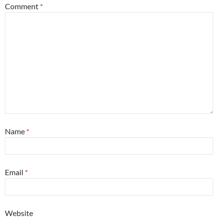
Comment
*
Name
*
Email
*
Website