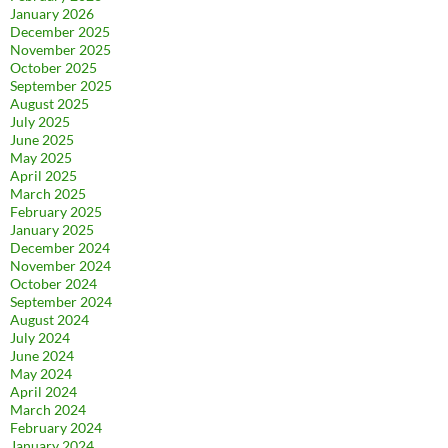
January 2026
December 2025
November 2025
October 2025
September 2025
August 2025
July 2025
June 2025
May 2025
April 2025
March 2025
February 2025
January 2025
December 2024
November 2024
October 2024
September 2024
August 2024
July 2024
June 2024
May 2024
April 2024
March 2024
February 2024
January 2024