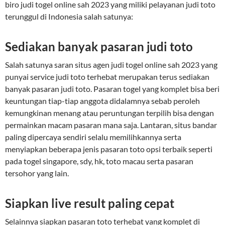
biro judi togel online sah 2023 yang miliki pelayanan judi toto
terunggul di Indonesia salah satunya:
Sediakan banyak pasaran judi toto
Salah satunya saran situs agen judi togel online sah 2023 yang
punyai service judi toto terhebat merupakan terus sediakan
banyak pasaran judi toto. Pasaran togel yang komplet bisa beri
keuntungan tiap-tiap anggota didalamnya sebab peroleh
kemungkinan menang atau peruntungan terpilih bisa dengan
permainkan macam pasaran mana saja. Lantaran, situs bandar
paling dipercaya sendiri selalu memilihkannya serta
menyiapkan beberapa jenis pasaran toto opsi terbaik seperti
pada togel singapore, sdy, hk, toto macau serta pasaran
tersohor yang lain.
Siapkan live result paling cepat
Selainnya siapkan pasaran toto terhebat yang komplet di