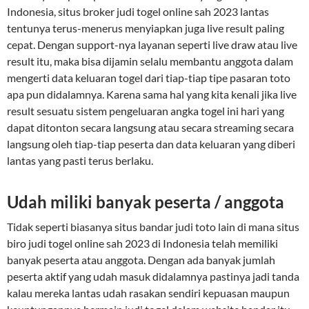
Indonesia, situs broker judi togel online sah 2023 lantas
tentunya terus-menerus menyiapkan juga live result paling
cepat. Dengan support-nya layanan seperti live draw atau live
result itu, maka bisa dijamin selalu membantu anggota dalam
mengerti data keluaran togel dari tiap-tiap tipe pasaran toto
apa pun didalamnya. Karena sama hal yang kita kenali jika live
result sesuatu sistem pengeluaran angka togel ini hari yang
dapat ditonton secara langsung atau secara streaming secara
langsung oleh tiap-tiap peserta dan data keluaran yang diberi
lantas yang pasti terus berlaku.
Udah miliki banyak peserta / anggota
Tidak seperti biasanya situs bandar judi toto lain di mana situs
biro judi togel online sah 2023 di Indonesia telah memiliki
banyak peserta atau anggota. Dengan ada banyak jumlah
peserta aktif yang udah masuk didalamnya pastinya jadi tanda
kalau mereka lantas udah rasakan sendiri kepuasan maupun