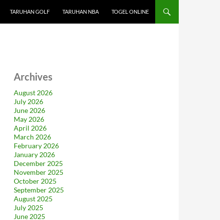
TARUHAN GOLF
TARUHAN NBA
TOGEL ONLINE
Archives
August 2026
July 2026
June 2026
May 2026
April 2026
March 2026
February 2026
January 2026
December 2025
November 2025
October 2025
September 2025
August 2025
July 2025
June 2025