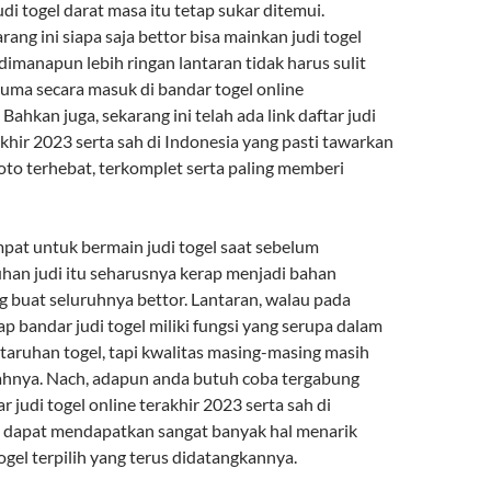
udi togel darat masa itu tetap sukar ditemui.
ang ini siapa saja bettor bisa mainkan judi togel
imanapun lebih ringan lantaran tidak harus sulit
uma secara masuk di bandar togel online
ahkan juga, sekarang ini telah ada link daftar judi
akhir 2023 serta sah di Indonesia yang pasti tawarkan
oto terhebat, terkomplet serta paling memberi
at untuk bermain judi togel saat sebelum
han judi itu seharusnya kerap menjadi bahan
g buat seluruhnya bettor. Lantaran, walau pada
ap bandar judi togel miliki fungsi yang serupa dalam
 taruhan togel, tapi kwalitas masing-masing masih
lahnya. Nach, adapun anda butuh coba tergabung
ar judi togel online terakhir 2023 serta sah di
 dapat mendapatkan sangat banyak hal menarik
gel terpilih yang terus didatangkannya.