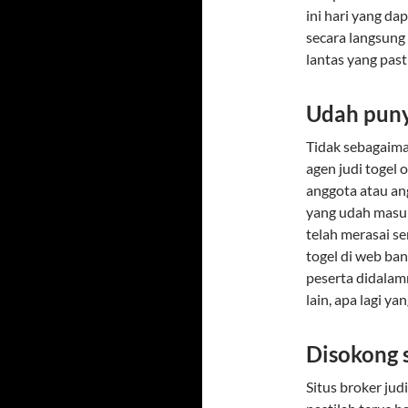
ini hari yang da
secara langsung 
lantas yang pasti
Udah puny
Tidak sebagaiman
agen judi togel 
anggota atau an
yang udah masuk 
telah merasai s
togel di web ba
peserta didalamn
lain, apa lagi 
Disokong 
Situs broker jud