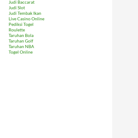
Judi Baccarat
Judi Slot
Judi Tembak Ikan
Live Casino Online
Pediksi Togel
Roulette
Taruhan Bola
Taruhan Golf
Taruhan NBA
Togel Online