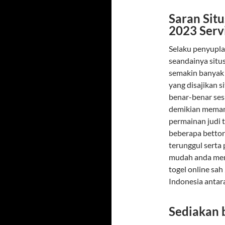
Saran Situ
2023 Serv
Selaku penyuplai 
seandainya situs
semakin banyak 
yang disajikan s
benar-benar ses
demikian memang
permainan judi 
beberapa bettor
terunggul serta
mudah anda menge
togel online sah
Indonesia antara
Sediakan 