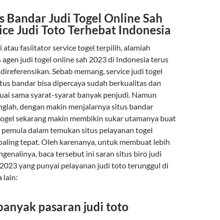
s Bandar Judi Togel Online Sah
ice Judi Toto Terhebat Indonesia
atau fasiitator service togel terpilih, alamiah
 agen judi togel online sah 2023 di Indonesia terus
direferensikan. Sebab memang, service judi togel
itus bandar bisa dipercaya sudah berkualitas dan
uai sama syarat-syarat banyak penjudi. Namun
lah, dengan makin menjalarnya situs bandar
togel sekarang makin membikin sukar utamanya buat
 pemula dalam temukan situs pelayanan togel
 paling tepat. Oleh karenanya, untuk membuat lebih
nalinya, baca tersebut ini saran situs biro judi
 2023 yang punyai pelayanan judi toto terunggul di
 lain:
banyak pasaran judi toto