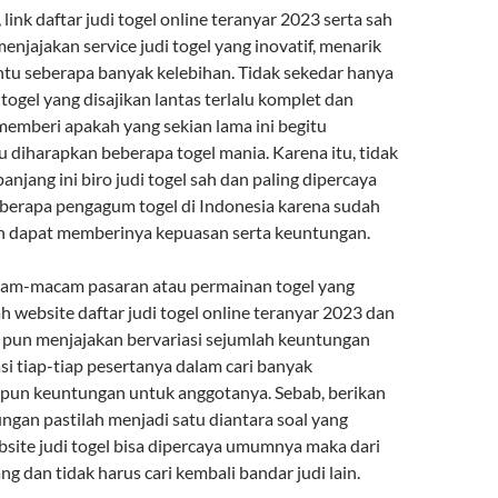
link daftar judi togel online teranyar 2023 serta sah
njajakan service judi togel yang inovatif, menarik
antu seberapa banyak kelebihan. Tidak sekedar hanya
n togel yang disajikan lantas terlalu komplet dan
emberi apakah yang sekian lama ini begitu
 diharapkan beberapa togel mania. Karena itu, tidak
panjang ini biro judi togel sah dan paling dipercaya
eberapa pengagum togel di Indonesia karena sudah
n dapat memberinya kepuasan serta keuntungan.
cam-macam pasaran atau permainan togel yang
h website daftar judi togel online teranyar 2023 dan
a pun menjajakan bervariasi sejumlah keuntungan
si tiap-tiap pesertanya dalam cari banyak
un keuntungan untuk anggotanya. Sebab, berikan
ngan pastilah menjadi satu diantara soal yang
site judi togel bisa dipercaya umumnya maka dari
ng dan tidak harus cari kembali bandar judi lain.