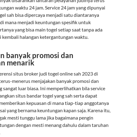
anyak disarankan lantaran pelayanan judinya terus
ngan waktu 24 jam. Service 24 jam yang dipunyai
togel sah bisa dipercaya menjadi satu diantaranya
 di mana menjadi keuntungan spesifik untuk
tanya yang bisa main togel setiap saat tanpa ada
 kembali halangan ketergantungan waktu.
n banyak promosi dan
n menarik
erensi situs broker judi togel online sah 2023 di
 terus-menerus menjajakan banyak promosi dan
sangat luar biasa. Ini memperlihatkan bila service
angkan situs bandar togel yang sah serta dapat
 memberikan kepuasan di mana tiap-tiap anggotanya
sai yang bernama keuntungan kapan saja. Karena itu,
 gak mesti tunggu lama jika bagaimana pengin
tungan dengan mesti menang dahulu dalam taruhan
.