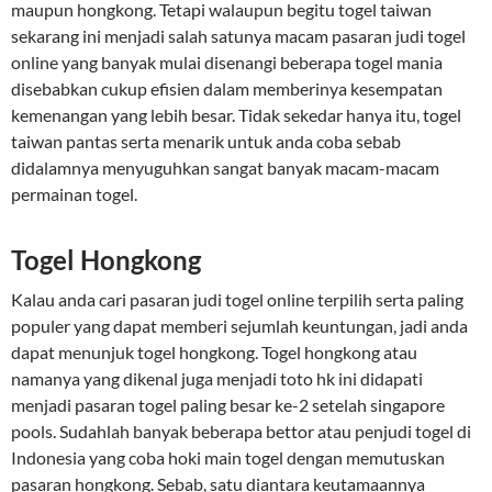
maupun hongkong. Tetapi walaupun begitu togel taiwan
sekarang ini menjadi salah satunya macam pasaran judi togel
online yang banyak mulai disenangi beberapa togel mania
disebabkan cukup efisien dalam memberinya kesempatan
kemenangan yang lebih besar. Tidak sekedar hanya itu, togel
taiwan pantas serta menarik untuk anda coba sebab
didalamnya menyuguhkan sangat banyak macam-macam
permainan togel.
Togel Hongkong
Kalau anda cari pasaran judi togel online terpilih serta paling
populer yang dapat memberi sejumlah keuntungan, jadi anda
dapat menunjuk togel hongkong. Togel hongkong atau
namanya yang dikenal juga menjadi toto hk ini didapati
menjadi pasaran togel paling besar ke-2 setelah singapore
pools. Sudahlah banyak beberapa bettor atau penjudi togel di
Indonesia yang coba hoki main togel dengan memutuskan
pasaran hongkong. Sebab, satu diantara keutamaannya