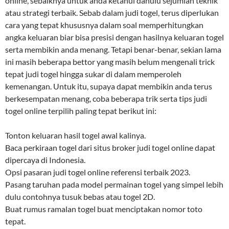
online, sebaiknya untuk anda ketahui dahulu sejumlah teknik
atau strategi terbaik. Sebab dalam judi togel, terus diperlukan
cara yang tepat khususnya dalam soal memperhitungkan
angka keluaran biar bisa presisi dengan hasilnya keluaran togel
serta membikin anda menang. Tetapi benar-benar, sekian lama
ini masih beberapa bettor yang masih belum mengenali trick
tepat judi togel hingga sukar di dalam memperoleh
kemenangan. Untuk itu, supaya dapat membikin anda terus
berkesempatan menang, coba beberapa trik serta tips judi
togel online terpilih paling tepat berikut ini:
Tonton keluaran hasil togel awal kalinya.
Baca perkiraan togel dari situs broker judi togel online dapat
dipercaya di Indonesia.
Opsi pasaran judi togel online referensi terbaik 2023.
Pasang taruhan pada model permainan togel yang simpel lebih
dulu contohnya tusuk bebas atau togel 2D.
Buat rumus ramalan togel buat menciptakan nomor toto
tepat.