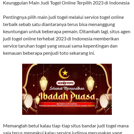
Keunggulan Main Judi Togel Online Terpilih 2023 di Indonesia
Pentingnya pilih main judi togel melalui service togel online
terbaik sebab satu diantaranya terus bisa menanggung
keuntungan untuk beberapa pemain. Ditambah lagi, situs agen
judi togel online terhebat 2023 di Indonesia memberikan
service taruhan togel yang sesuai sama kepentingan dan
kemauan beberapa penjudi toto sekarang ini.
Memanglah betul kalau tiap-tiap situs bandar judi togel mana
saja terus mengakui kalau service judinya merupakan yang