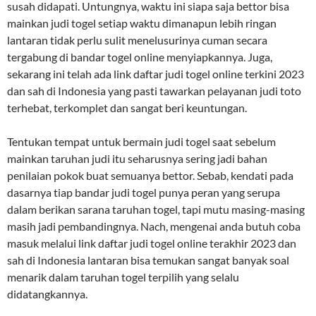
susah didapati. Untungnya, waktu ini siapa saja bettor bisa
mainkan judi togel setiap waktu dimanapun lebih ringan
lantaran tidak perlu sulit menelusurinya cuman secara
tergabung di bandar togel online menyiapkannya. Juga,
sekarang ini telah ada link daftar judi togel online terkini 2023
dan sah di Indonesia yang pasti tawarkan pelayanan judi toto
terhebat, terkomplet dan sangat beri keuntungan.
Tentukan tempat untuk bermain judi togel saat sebelum
mainkan taruhan judi itu seharusnya sering jadi bahan
penilaian pokok buat semuanya bettor. Sebab, kendati pada
dasarnya tiap bandar judi togel punya peran yang serupa
dalam berikan sarana taruhan togel, tapi mutu masing-masing
masih jadi pembandingnya. Nach, mengenai anda butuh coba
masuk melalui link daftar judi togel online terakhir 2023 dan
sah di Indonesia lantaran bisa temukan sangat banyak soal
menarik dalam taruhan togel terpilih yang selalu
didatangkannya.