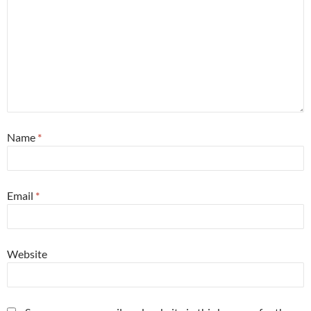
Name
*
Email
*
Website