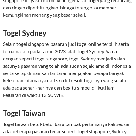
singapore ini yakni memiliki pengeluaran togel yang terancang
dan ringan diperhitungkan, hingga terang bisa memberi
kemungkinan menang yang besar sekali.
Togel Sydney
Selain togel singapore, pasaran judi togel online terpilih serta
ternama lain pada tahun 2023 ialah togel Sydney. Sama
dengan seperti togel singapore, togel Sydney menjadi salah
satunya pasaran yang telah ada sudah sejak lama di Indonesia
serta kerap dimainkan lantaran menjajakan berapa banyak
kelebihan, utamanya dari skedul result togelnya yang selalu
ada pada sehari-harinya dan begitu simpel di ikuti jam
keluaran di waktu 13:50 WIB.
Togel Taiwan
Togel taiwan betul-betul baru tampak pertamanya kali seusai
ada beberapa pasaran tenar seperti togel singapore, Sydney