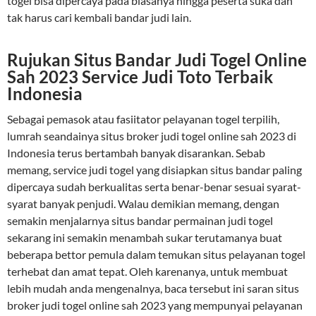
togel bisa dipercaya pada biasanya hingga peserta suka dan
tak harus cari kembali bandar judi lain.
Rujukan Situs Bandar Judi Togel Online
Sah 2023 Service Judi Toto Terbaik
Indonesia
Sebagai pemasok atau fasiitator pelayanan togel terpilih,
lumrah seandainya situs broker judi togel online sah 2023 di
Indonesia terus bertambah banyak disarankan. Sebab
memang, service judi togel yang disiapkan situs bandar paling
dipercaya sudah berkualitas serta benar-benar sesuai syarat-
syarat banyak penjudi. Walau demikian memang, dengan
semakin menjalarnya situs bandar permainan judi togel
sekarang ini semakin menambah sukar terutamanya buat
beberapa bettor pemula dalam temukan situs pelayanan togel
terhebat dan amat tepat. Oleh karenanya, untuk membuat
lebih mudah anda mengenalnya, baca tersebut ini saran situs
broker judi togel online sah 2023 yang mempunyai pelayanan