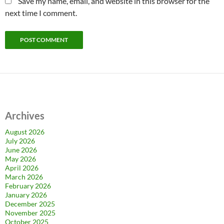
Save my name, email, and website in this browser for the
next time I comment.
Archives
August 2026
July 2026
June 2026
May 2026
April 2026
March 2026
February 2026
January 2026
December 2025
November 2025
October 2025