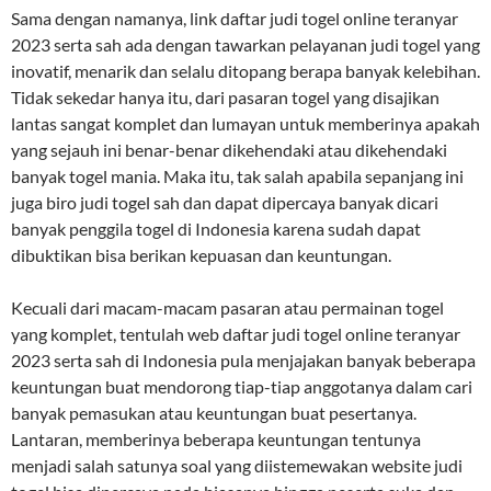
Sama dengan namanya, link daftar judi togel online teranyar
2023 serta sah ada dengan tawarkan pelayanan judi togel yang
inovatif, menarik dan selalu ditopang berapa banyak kelebihan.
Tidak sekedar hanya itu, dari pasaran togel yang disajikan
lantas sangat komplet dan lumayan untuk memberinya apakah
yang sejauh ini benar-benar dikehendaki atau dikehendaki
banyak togel mania. Maka itu, tak salah apabila sepanjang ini
juga biro judi togel sah dan dapat dipercaya banyak dicari
banyak penggila togel di Indonesia karena sudah dapat
dibuktikan bisa berikan kepuasan dan keuntungan.
Kecuali dari macam-macam pasaran atau permainan togel
yang komplet, tentulah web daftar judi togel online teranyar
2023 serta sah di Indonesia pula menjajakan banyak beberapa
keuntungan buat mendorong tiap-tiap anggotanya dalam cari
banyak pemasukan atau keuntungan buat pesertanya.
Lantaran, memberinya beberapa keuntungan tentunya
menjadi salah satunya soal yang diistemewakan website judi