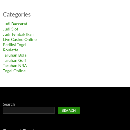
Categories
Judi Baccarat
Judi Slot
Judi Tembak Ikan
Live Casino Online
Pediksi Togel
Roulette
Taruhan Bola
Taruhan Golf
Taruhan NBA
Togel Online
Search
SEARCH