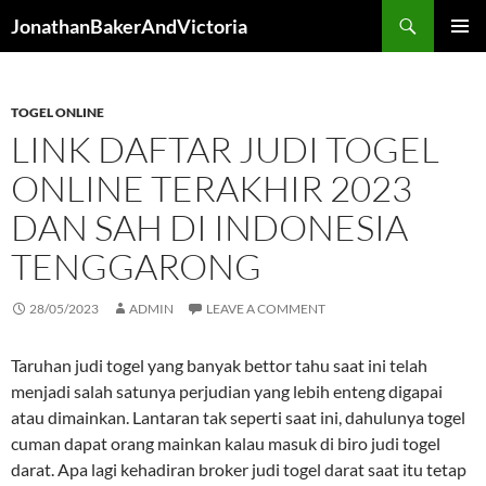
Search
JonathanBakerAndVictoria
SKIP
PRIMAR
TO
MENU
CONTENT
TOGEL ONLINE
LINK DAFTAR JUDI TOGEL
ONLINE TERAKHIR 2023
DAN SAH DI INDONESIA
TENGGARONG
28/05/2023
ADMIN
LEAVE A COMMENT
Taruhan judi togel yang banyak bettor tahu saat ini telah
menjadi salah satunya perjudian yang lebih enteng digapai
atau dimainkan. Lantaran tak seperti saat ini, dahulunya togel
cuman dapat orang mainkan kalau masuk di biro judi togel
darat. Apa lagi kehadiran broker judi togel darat saat itu tetap