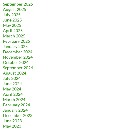
September 2025
August 2025
July 2025
June 2025
May 2025
April 2025
March 2025
February 2025
January 2025
December 2024
November 2024
October 2024
September 2024
August 2024
July 2024
June 2024
May 2024
April 2024
March 2024
February 2024
January 2024
December 2023
June 2023
May 2023