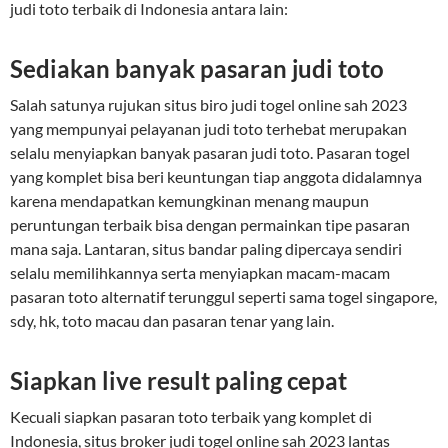
judi toto terbaik di Indonesia antara lain:
Sediakan banyak pasaran judi toto
Salah satunya rujukan situs biro judi togel online sah 2023
yang mempunyai pelayanan judi toto terhebat merupakan
selalu menyiapkan banyak pasaran judi toto. Pasaran togel
yang komplet bisa beri keuntungan tiap anggota didalamnya
karena mendapatkan kemungkinan menang maupun
peruntungan terbaik bisa dengan permainkan tipe pasaran
mana saja. Lantaran, situs bandar paling dipercaya sendiri
selalu memilihkannya serta menyiapkan macam-macam
pasaran toto alternatif terunggul seperti sama togel singapore,
sdy, hk, toto macau dan pasaran tenar yang lain.
Siapkan live result paling cepat
Kecuali siapkan pasaran toto terbaik yang komplet di
Indonesia, situs broker judi togel online sah 2023 lantas