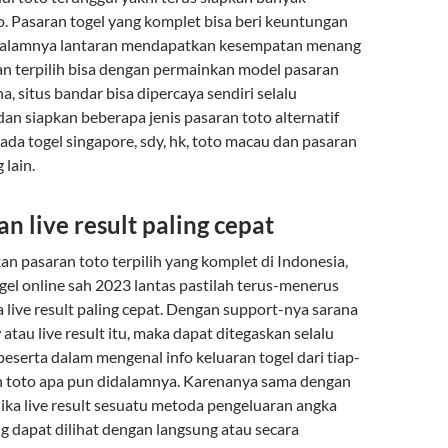
o. Pasaran togel yang komplet bisa beri keuntungan
idalamnya lantaran mendapatkan kesempatan menang
n terpilih bisa dengan permainkan model pasaran
a, situs bandar bisa dipercaya sendiri selalu
an siapkan beberapa jenis pasaran toto alternatif
pada togel singapore, sdy, hk, toto macau dan pasaran
lain.
 live result paling cepat
n pasaran toto terpilih yang komplet di Indonesia,
togel online sah 2023 lantas pastilah terus-menerus
 live result paling cepat. Dengan support-nya sarana
 atau live result itu, maka dapat ditegaskan selalu
erta dalam mengenal info keluaran togel dari tiap-
an toto apa pun didalamnya. Karenanya sama dengan
 jika live result sesuatu metoda pengeluaran angka
ang dapat dilihat dengan langsung atau secara