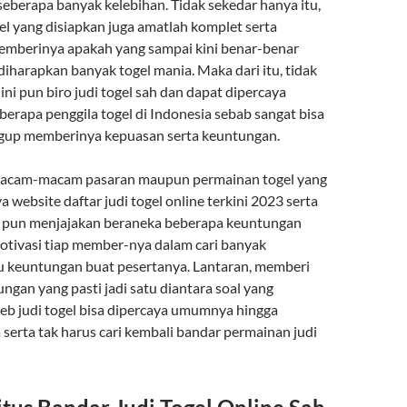
seberapa banyak kelebihan. Tidak sekedar hanya itu,
el yang disiapkan juga amatlah komplet serta
emberinya apakah yang sampai kini benar-benar
diharapkan banyak togel mania. Maka dari itu, tidak
 ini pun biro judi togel sah dan dapat dipercaya
berapa penggila togel di Indonesia sebab sangat bisa
ggup memberinya kepuasan serta keuntungan.
 macam-macam pasaran maupun permainan togel yang
a website daftar judi togel online terkini 2023 serta
a pun menjajakan beraneka beberapa keuntungan
otivasi tiap member-nya dalam cari banyak
 keuntungan buat pesertanya. Lantaran, memberi
gan yang pasti jadi satu diantara soal yang
b judi togel bisa dipercaya umumnya hingga
serta tak harus cari kembali bandar permainan judi