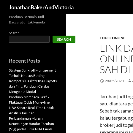
Search
JonathanBakerAndVictoria
Panduan Bermain Judi
Baccarat untuk Pemula
Search
TOGEL ONLINE
SEARCH
LINK D
ONLINE
Recent Posts
SAH DI
Strategi Bankroll Management
Terbaik Khusus Betting
Kompetisi Basket NBA Playoffs
28/05/2023
dan Fina: Panduan Cerdas
Mengelola Modal
Taruhan judi tog
Panduan Membaca Grafik
Fluktuasi Odds Moneyline
satu diantara p
NBA Secara Real-Time Untuk
Sebab tak sama 
Analisis Taruhan
kalau tergabung 
Perbandingan Margin
Keuntungan Bandar Taruhan
broker judi toge
(Vig) pada Bursa NBA Finals
sekarang ini sia