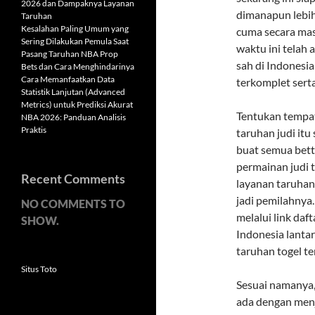
2026 dan Dampaknya Layanan
dimanapun lebih
Taruhan
Kesalahan Paling Umum yang
cuma secara mas
Sering Dilakukan Pemula Saat
waktu ini telah a
Pasang Taruhan NBA Prop
sah di Indonesia
Bets dan Cara Menghindarinya
Cara Memanfaatkan Data
terkomplet sert
Statistik Lanjutan (Advanced
Metrics) untuk Prediksi Akurat
Tentukan tempat
NBA 2026: Panduan Analisis
Praktis
taruhan judi it
buat semua bett
permainan judi 
Recent Comments
layanan taruhan
jadi pemilahnya
NO COMMENTS TO
melalui link daft
SHOW.
Indonesia lanta
taruhan togel te
Situs Toto
Sesuai namanya, 
ada dengan menja