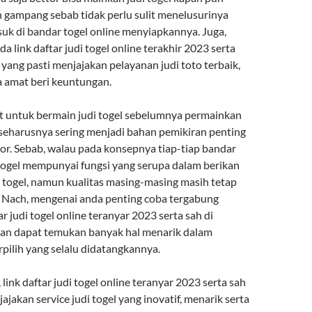
 gampang sebab tidak perlu sulit menelusurinya
uk di bandar togel online menyiapkannya. Juga,
da link daftar judi togel online terakhir 2023 serta
 yang pasti menjajakan pelayanan judi toto terbaik,
a amat beri keuntungan.
 untuk bermain judi togel sebelumnya permainkan
u seharusnya sering menjadi bahan pemikiran penting
or. Sebab, walau pada konsepnya tiap-tiap bandar
togel mempunyai fungsi yang serupa dalam berikan
 togel, namun kualitas masing-masing masih tetap
. Nach, mengenai anda penting coba tergabung
ar judi togel online teranyar 2023 serta sah di
ran dapat temukan banyak hal menarik dalam
rpilih yang selalu didatangkannya.
link daftar judi togel online teranyar 2023 serta sah
jakan service judi togel yang inovatif, menarik serta