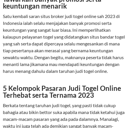
keuntungan menarik
Satu kembali saran situs broker judi togel online sah 2023 di
Indonesia ialah selalu menjajakan banyak promosi serta
keuntungan yang sangat luar biasa. Ini memperlihatkan
kalaupun pelayanan togel yang didatangkan situs bandar togel
yang sah serta dapat dipercaya selalu mengesankan di mana
tiap pesertanya akan merasai yang bernama keuntungan
sewaktu waktu. Dengan begitu, maknanya peserta tidak harus
menanti lama jikamana mau mendapati keuntungan dengan
harus menang dahulu dalam taruhan judi togel online.
5 Kelompok Pasaran Judi Togel Online
Terhebat serta Ternama 2023
Berkata tentang taruhan judi togel, yang pasti tidak cukup
bahagia atau bikin bettor suka apabila mana tidak ketahui juga
macam-macam pasaran yang ada pada dalamnya. Manalagi,
waktu ini juga telah ada demikian sangat banyak macam-