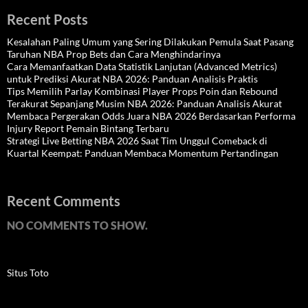
Recent Posts
Kesalahan Paling Umum yang Sering Dilakukan Pemula Saat Pasang
Taruhan NBA Prop Bets dan Cara Menghindarinya
Cara Memanfaatkan Data Statistik Lanjutan (Advanced Metrics)
untuk Prediksi Akurat NBA 2026: Panduan Analisis Praktis
Tips Memilih Parlay Kombinasi Player Props Poin dan Rebound
Terakurat Sepanjang Musim NBA 2026: Panduan Analisis Akurat
Membaca Pergerakan Odds Juara NBA 2026 Berdasarkan Performa
Injury Report Pemain Bintang Terbaru
Strategi Live Betting NBA 2026 Saat Tim Unggul Comeback di
Kuartal Keempat: Panduan Membaca Momentum Pertandingan
Recent Comments
NO COMMENTS TO SHOW.
Situs Toto