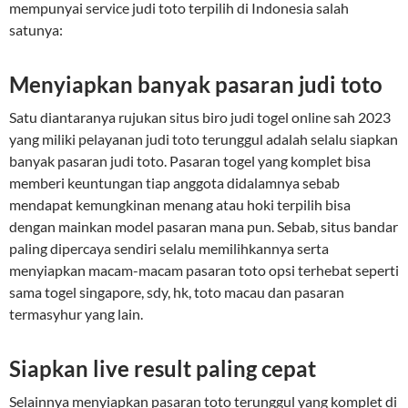
mempunyai service judi toto terpilih di Indonesia salah
satunya:
Menyiapkan banyak pasaran judi toto
Satu diantaranya rujukan situs biro judi togel online sah 2023
yang miliki pelayanan judi toto terunggul adalah selalu siapkan
banyak pasaran judi toto. Pasaran togel yang komplet bisa
memberi keuntungan tiap anggota didalamnya sebab
mendapat kemungkinan menang atau hoki terpilih bisa
dengan mainkan model pasaran mana pun. Sebab, situs bandar
paling dipercaya sendiri selalu memilihkannya serta
menyiapkan macam-macam pasaran toto opsi terhebat seperti
sama togel singapore, sdy, hk, toto macau dan pasaran
termasyhur yang lain.
Siapkan live result paling cepat
Selainnya menyiapkan pasaran toto terunggul yang komplet di