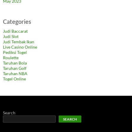
May 2023
Categories
Judi Baccarat
Judi Slot
Judi Tembak Ikan
Live Casino Online
Pediksi Togel
Roulette
Taruhan Bola
Taruhan Golf
Taruhan NBA
Togel Online
Search
SEARCH