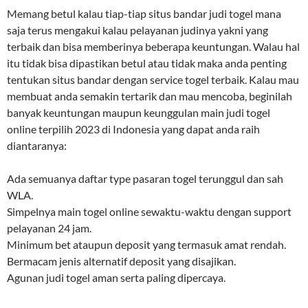
Memang betul kalau tiap-tiap situs bandar judi togel mana
saja terus mengakui kalau pelayanan judinya yakni yang
terbaik dan bisa memberinya beberapa keuntungan. Walau hal
itu tidak bisa dipastikan betul atau tidak maka anda penting
tentukan situs bandar dengan service togel terbaik. Kalau mau
membuat anda semakin tertarik dan mau mencoba, beginilah
banyak keuntungan maupun keunggulan main judi togel
online terpilih 2023 di Indonesia yang dapat anda raih
diantaranya:
Ada semuanya daftar type pasaran togel terunggul dan sah
WLA.
Simpelnya main togel online sewaktu-waktu dengan support
pelayanan 24 jam.
Minimum bet ataupun deposit yang termasuk amat rendah.
Bermacam jenis alternatif deposit yang disajikan.
Agunan judi togel aman serta paling dipercaya.