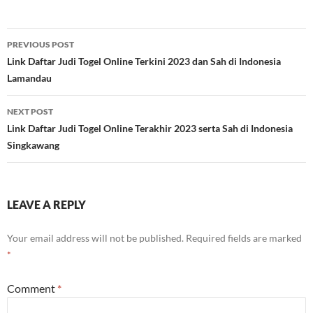
Post
PREVIOUS POST
navigation
Link Daftar Judi Togel Online Terkini 2023 dan Sah di Indonesia
Lamandau
NEXT POST
Link Daftar Judi Togel Online Terakhir 2023 serta Sah di Indonesia
Singkawang
LEAVE A REPLY
Your email address will not be published.
Required fields are marked
*
Comment
*