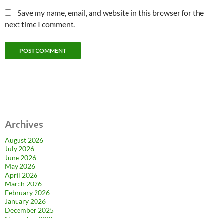
Save my name, email, and website in this browser for the
next time I comment.
Archives
August 2026
July 2026
June 2026
May 2026
April 2026
March 2026
February 2026
January 2026
December 2025