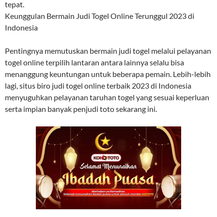
tepat.
Keunggulan Bermain Judi Togel Online Terunggul 2023 di
Indonesia
Pentingnya memutuskan bermain judi togel melalui pelayanan
togel online terpilih lantaran antara lainnya selalu bisa
menanggung keuntungan untuk beberapa pemain. Lebih-lebih
lagi, situs biro judi togel online terbaik 2023 di Indonesia
menyuguhkan pelayanan taruhan togel yang sesuai keperluan
serta impian banyak penjudi toto sekarang ini.