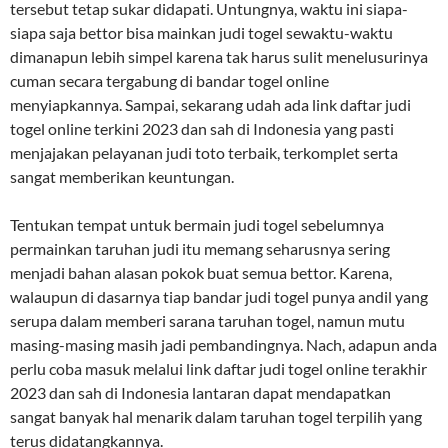
tersebut tetap sukar didapati. Untungnya, waktu ini siapa-
siapa saja bettor bisa mainkan judi togel sewaktu-waktu
dimanapun lebih simpel karena tak harus sulit menelusurinya
cuman secara tergabung di bandar togel online
menyiapkannya. Sampai, sekarang udah ada link daftar judi
togel online terkini 2023 dan sah di Indonesia yang pasti
menjajakan pelayanan judi toto terbaik, terkomplet serta
sangat memberikan keuntungan.
Tentukan tempat untuk bermain judi togel sebelumnya
permainkan taruhan judi itu memang seharusnya sering
menjadi bahan alasan pokok buat semua bettor. Karena,
walaupun di dasarnya tiap bandar judi togel punya andil yang
serupa dalam memberi sarana taruhan togel, namun mutu
masing-masing masih jadi pembandingnya. Nach, adapun anda
perlu coba masuk melalui link daftar judi togel online terakhir
2023 dan sah di Indonesia lantaran dapat mendapatkan
sangat banyak hal menarik dalam taruhan togel terpilih yang
terus didatangkannya.