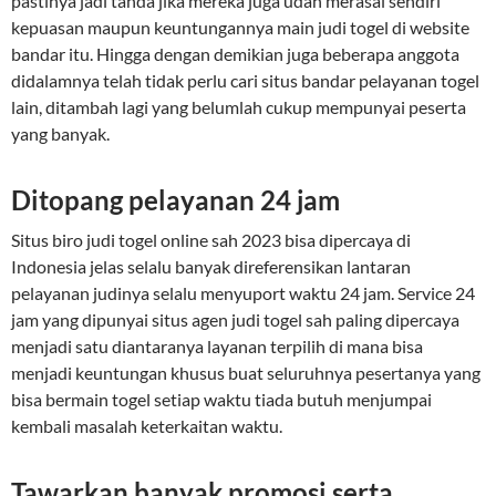
pastinya jadi tanda jika mereka juga udah merasai sendiri
kepuasan maupun keuntungannya main judi togel di website
bandar itu. Hingga dengan demikian juga beberapa anggota
didalamnya telah tidak perlu cari situs bandar pelayanan togel
lain, ditambah lagi yang belumlah cukup mempunyai peserta
yang banyak.
Ditopang pelayanan 24 jam
Situs biro judi togel online sah 2023 bisa dipercaya di
Indonesia jelas selalu banyak direferensikan lantaran
pelayanan judinya selalu menyuport waktu 24 jam. Service 24
jam yang dipunyai situs agen judi togel sah paling dipercaya
menjadi satu diantaranya layanan terpilih di mana bisa
menjadi keuntungan khusus buat seluruhnya pesertanya yang
bisa bermain togel setiap waktu tiada butuh menjumpai
kembali masalah keterkaitan waktu.
Tawarkan banyak promosi serta