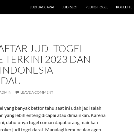
SKIP TO CONTENT
JUDI BACCARAT
JUDI SLOT
PEDIKSI TOGEL
ROULETTE
AFTAR JUDI TOGEL
 TERKINI 2023 DAN
 INDONESIA
NDAU
ADMIN
LEAVE A COMMENT
el yang banyak bettor tahu saat ini udah jadi salah
an yang lebih enteng dicapai atau dimainkan. Karena
 ini, dahulunya togel cuman dapat orang mainkan
broker judi togel darat. Manalagi kemunculan agen