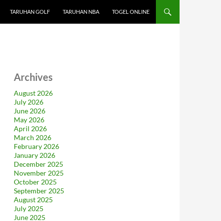
TARUHAN GOLF
TARUHAN NBA
TOGEL ONLINE
Archives
August 2026
July 2026
June 2026
May 2026
April 2026
March 2026
February 2026
January 2026
December 2025
November 2025
October 2025
September 2025
August 2025
July 2025
June 2025