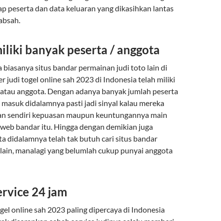
ap peserta dan data keluaran yang dikasihkan lantas
absah.
liki banyak peserta / anggota
biasanya situs bandar permainan judi toto lain di
r judi togel online sah 2023 di Indonesia telah miliki
atau anggota. Dengan adanya banyak jumlah peserta
 masuk didalamnya pasti jadi sinyal kalau mereka
kan sendiri kepuasan maupun keuntungannya main
m web bandar itu. Hingga dengan demikian juga
a didalamnya telah tak butuh cari situs bandar
 lain, manalagi yang belumlah cukup punyai anggota
ervice 24 jam
togel online sah 2023 paling dipercaya di Indonesia