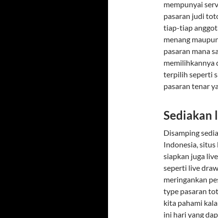
mempunyai servi
pasaran judi tot
tiap-tiap angg
menang maupun 
pasaran mana saj
memilihkannya 
terpilih seperti
pasaran tenar ya
Sediakan l
Disamping sedia
Indonesia, situs 
siapkan juga liv
seperti live dra
meringankan pes
type pasaran to
kita pahami kala
ini hari yang da