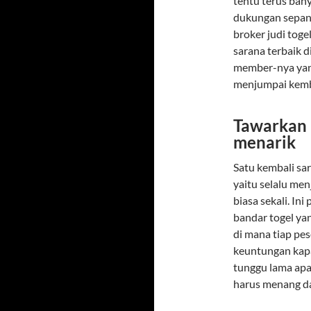
tentu terus ban
dukungan sepanj
broker judi toge
sarana terbaik 
member-nya yang
menjumpai kemb
Tawarkan 
menarik
Satu kembali sar
yaitu selalu me
biasa sekali. Ini
bandar togel ya
di mana tiap pe
keuntungan kapa
tunggu lama ap
harus menang da