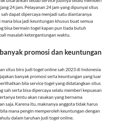
yak disarankan sebab service judinya selalu memberi
ang 24 jam. Pelayanan 24 jam yang dipunyai situs
l sah dapat dipercaya menjadi satu diantaranya
di mana bisa jadi keuntungan khusus buat semua
 bisa bermain togel kapan pun tiada butuh
ali masalah ketergantungan waktu.
banyak promosi dan keuntungan
an situs biro judi togel online sah 2023 di Indonesia
njajakan banyak promosi serta keuntungan yang luar
 perlihatkan bila service togel yang didatangkan situs
ng sah serta bisa dipercaya selalu memberi kepuasan
sertanya tentu akan rasakan yang bernama
n saja. Karena itu, maknanya anggota tidak harus
abila mana pengin memperoleh keuntungan dengan
hulu dalam taruhan judi togel online.