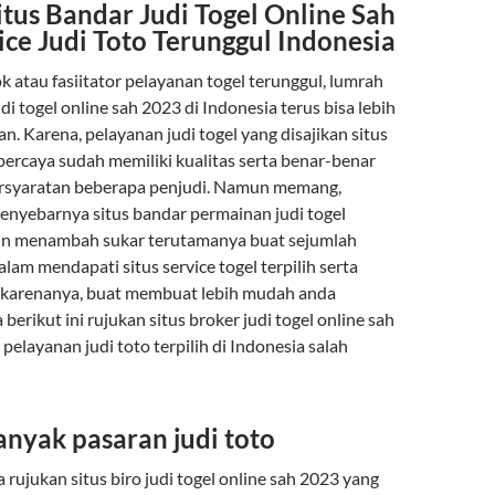
tus Bandar Judi Togel Online Sah
ce Judi Toto Terunggul Indonesia
 atau fasiitator pelayanan togel terunggul, lumrah
udi togel online sah 2023 di Indonesia terus bisa lebih
n. Karena, pelayanan judi togel yang disajikan situs
percaya sudah memiliki kualitas serta benar-benar
rsyaratan beberapa penjudi. Namun memang,
nyebarnya situs bandar permainan judi togel
in menambah sukar terutamanya buat sejumlah
lam mendapati situs service togel terpilih serta
h karenanya, buat membuat lebih mudah anda
 berikut ini rujukan situs broker judi togel online sah
 pelayanan judi toto terpilih di Indonesia salah
anyak pasaran judi toto
 rujukan situs biro judi togel online sah 2023 yang