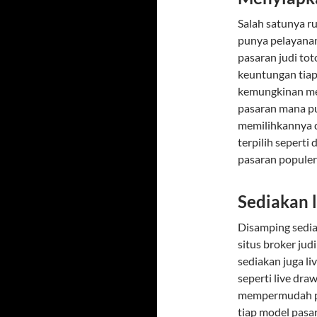
Salah satunya ru
punya pelayanan
pasaran judi to
keuntungan tiap
kemungkinan men
pasaran mana pun
memilihkannya 
terpilih seperti
pasaran populer 
Sediakan l
Disamping sediak
situs broker jud
sediakan juga li
seperti live draw
mempermudah pes
tiap model pasa