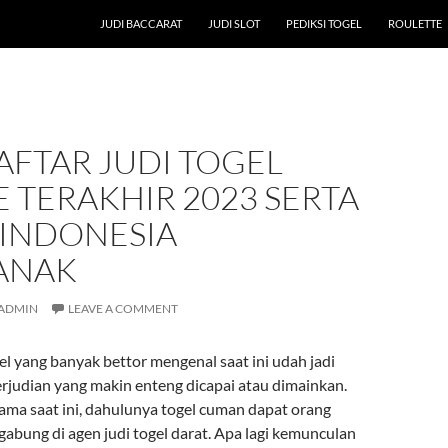
SKIP TO CONTENT
JUDI BACCARAT
JUDI SLOT
PEDIKSI TOGEL
ROULETTE
AFTAR JUDI TOGEL
 TERAKHIR 2023 SERTA
 INDONESIA
ANAK
ADMIN
LEAVE A COMMENT
el yang banyak bettor mengenal saat ini udah jadi
erjudian yang makin enteng dicapai atau dimainkan.
sama saat ini, dahulunya togel cuman dapat orang
gabung di agen judi togel darat. Apa lagi kemunculan