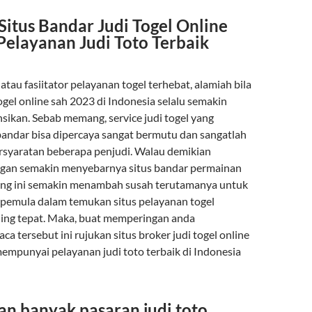
Situs Bandar Judi Togel Online
Pelayanan Judi Toto Terbaik
tau fasiitator pelayanan togel terhebat, alamiah bila
togel online sah 2023 di Indonesia selalu semakin
sikan. Sebab memang, service judi togel yang
 bandar bisa dipercaya sangat bermutu dan sangatlah
syaratan beberapa penjudi. Walau demikian
gan semakin menyebarnya situs bandar permainan
rang ini semakin menambah susah terutamanya untuk
 pemula dalam temukan situs pelayanan togel
ling tepat. Maka, buat memperingan anda
ca tersebut ini rujukan situs broker judi togel online
empunyai pelayanan judi toto terbaik di Indonesia
n banyak pasaran judi toto