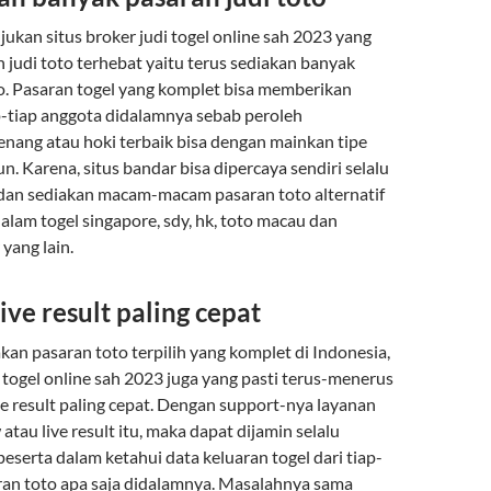
jukan situs broker judi togel online sah 2023 yang
 judi toto terhebat yaitu terus sediakan banyak
to. Pasaran togel yang komplet bisa memberikan
-tiap anggota didalamnya sebab peroleh
ang atau hoki terbaik bisa dengan mainkan tipe
. Karena, situs bandar bisa dipercaya sendiri selalu
dan sediakan macam-macam pasaran toto alternatif
 dalam togel singapore, sdy, hk, toto macau dan
yang lain.
ive result paling cepat
an pasaran toto terpilih yang komplet di Indonesia,
i togel online sah 2023 juga yang pasti terus-menerus
ve result paling cepat. Dengan support-nya layanan
 atau live result itu, maka dapat dijamin selalu
erta dalam ketahui data keluaran togel dari tiap-
ran toto apa saja didalamnya. Masalahnya sama