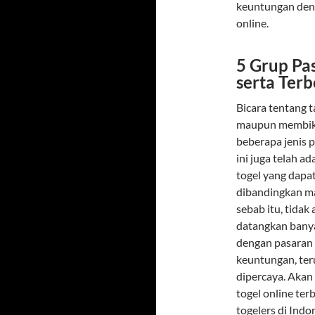
keuntungan deng
online.
5 Grup Pa
serta Ter
Bicara tentang t
maupun membikin
beberapa jenis 
ini juga telah 
togel yang dapa
dibandingkan m
sebab itu, tidak
datangkan banya
dengan pasaran
keuntungan, ter
dipercaya. Akan 
togel online te
togelers di Ind