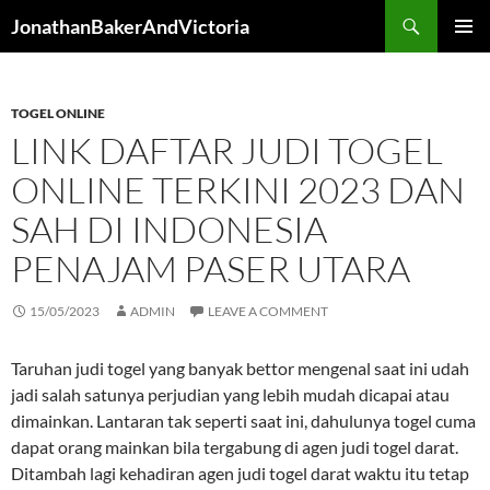
Search
JonathanBakerAndVictoria
SKIP
PRIMAR
TO
MENU
CONTENT
TOGEL ONLINE
LINK DAFTAR JUDI TOGEL
ONLINE TERKINI 2023 DAN
SAH DI INDONESIA
PENAJAM PASER UTARA
15/05/2023
ADMIN
LEAVE A COMMENT
Taruhan judi togel yang banyak bettor mengenal saat ini udah
jadi salah satunya perjudian yang lebih mudah dicapai atau
dimainkan. Lantaran tak seperti saat ini, dahulunya togel cuma
dapat orang mainkan bila tergabung di agen judi togel darat.
Ditambah lagi kehadiran agen judi togel darat waktu itu tetap