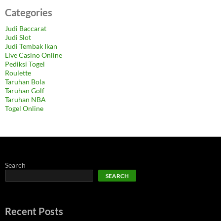
Categories
Judi Baccarat
Judi Slot
Judi Tembak Ikan
Live Casino Online
Pediksi Togel
Roulette
Taruhan Bola
Taruhan Golf
Taruhan NBA
Togel Online
Search
SEARCH
Recent Posts