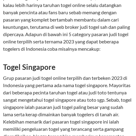
kalau lebih harinya taruhan togel online selalu datangkan
banyak pencinta atau fans baru sebab memang dengan
pasaran yang komplet bertambah membantu dalam cari
keuntungan, terutama di web broker judi togel sah dan paling
dipercaya. Adapun di bawah ini 5 category pasaran judi togel
online terpilih serta ternama 2023 yang dapat beberapa
togelers di Indonesia coba misalnya mencakup:
Togel Singapore
Grup pasaran judi togel online terpilih dan terbeken 2023 di
Indonesia yang pertama ada nama togel singapore. Mayoritas
dari beberapa pecinta taruhan togel atau judi toto tentunya
sangat mengetahui togel singapore atau toto sgp. Sebab, togel
singapore ialah pasaran judi togel paling besar yang sudah
lama serta kerap dimainkan banyak togelers di tanah air.
Kelebihan menarik dari pasaran togel singapore ini ialah
memiliki pengeluaran togel yang terancang serta gampang