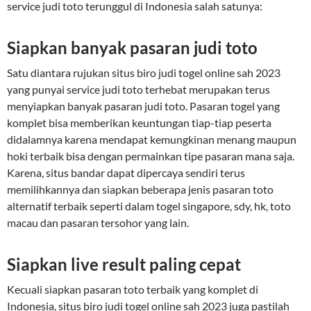
service judi toto terunggul di Indonesia salah satunya:
Siapkan banyak pasaran judi toto
Satu diantara rujukan situs biro judi togel online sah 2023
yang punyai service judi toto terhebat merupakan terus
menyiapkan banyak pasaran judi toto. Pasaran togel yang
komplet bisa memberikan keuntungan tiap-tiap peserta
didalamnya karena mendapat kemungkinan menang maupun
hoki terbaik bisa dengan permainkan tipe pasaran mana saja.
Karena, situs bandar dapat dipercaya sendiri terus
memilihkannya dan siapkan beberapa jenis pasaran toto
alternatif terbaik seperti dalam togel singapore, sdy, hk, toto
macau dan pasaran tersohor yang lain.
Siapkan live result paling cepat
Kecuali siapkan pasaran toto terbaik yang komplet di
Indonesia, situs biro judi togel online sah 2023 juga pastilah