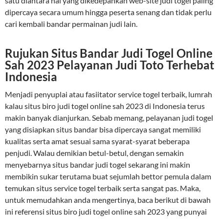
satu diantara hal yang dikedepankan web-site judi togel paling
dipercaya secara umum hingga peserta senang dan tidak perlu
cari kembali bandar permainan judi lain.
Rujukan Situs Bandar Judi Togel Online
Sah 2023 Pelayanan Judi Toto Terhebat
Indonesia
Menjadi penyuplai atau fasiitator service togel terbaik, lumrah
kalau situs biro judi togel online sah 2023 di Indonesia terus
makin banyak dianjurkan. Sebab memang, pelayanan judi togel
yang disiapkan situs bandar bisa dipercaya sangat memiliki
kualitas serta amat sesuai sama syarat-syarat beberapa
penjudi. Walau demikian betul-betul, dengan semakin
menyebarnya situs bandar judi togel sekarang ini makin
membikin sukar terutama buat sejumlah bettor pemula dalam
temukan situs service togel terbaik serta sangat pas. Maka,
untuk memudahkan anda mengertinya, baca berikut di bawah
ini referensi situs biro judi togel online sah 2023 yang punyai