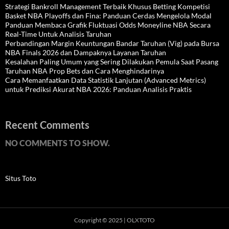
Strategi Bankroll Management Terbaik Khusus Betting Kompetisi
Basket NBA Playoffs dan Fina: Panduan Cerdas Mengelola Modal
Panduan Membaca Grafik Fluktuasi Odds Moneyline NBA Secara
Real-Time Untuk Analisis Taruhan
Perbandingan Margin Keuntungan Bandar Taruhan (Vig) pada Bursa
NBA Finals 2026 dan Dampaknya Layanan Taruhan
Kesalahan Paling Umum yang Sering Dilakukan Pemula Saat Pasang
Taruhan NBA Prop Bets dan Cara Menghindarinya
Cara Memanfaatkan Data Statistik Lanjutan (Advanced Metrics)
untuk Prediksi Akurat NBA 2026: Panduan Analisis Praktis
Recent Comments
NO COMMENTS TO SHOW.
Situs Toto
Copyright © 2025 |
OLXTOTO